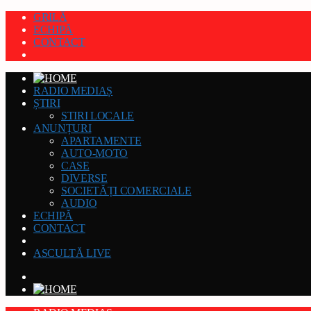
GRILĂ
ECHIPĂ
CONTACT
RADIO MEDIAȘ
ȘTIRI
STIRI LOCALE
ANUNȚURI
APARTAMENTE
AUTO-MOTO
CASE
DIVERSE
SOCIETĂȚI COMERCIALE
AUDIO
ECHIPĂ
CONTACT
ASCULTĂ LIVE