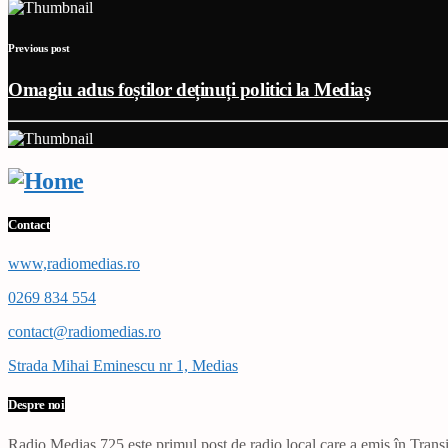
Previous post
Omagiu adus foștilor deținuți politici la Mediaș
Contact
www,radiomedias.ro
0269 834 554
contact@radiomedias.ro
Strada Mihai Eminescu nr 1, Medias
Despre noi
Radio Mediaș 725 este primul post de radio local care a emis în Transil