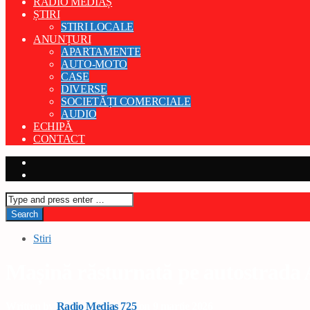
RADIO MEDIAȘ
ȘTIRI
STIRI LOCALE
ANUNȚURI
APARTAMENTE
AUTO-MOTO
CASE
DIVERSE
SOCIETĂȚI COMERCIALE
AUDIO
ECHIPĂ
CONTACT
Stiri
Mașină răsturnată pe autostrada A
Written by
Radio Medias 725
on 9 martie 2026