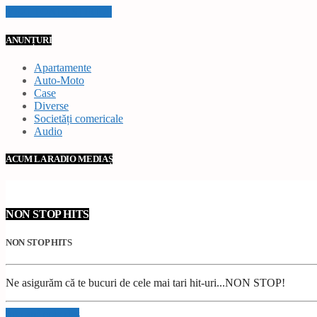
VEZI TOATE STIRILE
ANUNȚURI
Apartamente
Auto-Moto
Case
Diverse
Societăți comericale
Audio
ACUM LA RADIO MEDIAȘ
NON STOP HITS
NON STOP HITS
Ne asigurăm că te bucuri de cele mai tari hit-uri...NON STOP!
Info and episodes