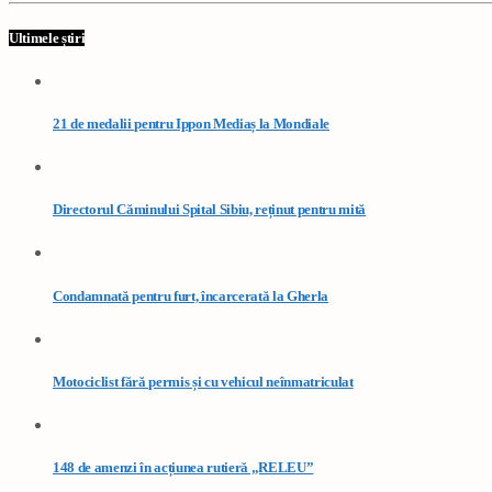
Ultimele știri
21 de medalii pentru Ippon Mediaș la Mondiale
Directorul Căminului Spital Sibiu, reținut pentru mită
Condamnată pentru furt, încarcerată la Gherla
Motociclist fără permis și cu vehicul neînmatriculat
148 de amenzi în acțiunea rutieră „RELEU”