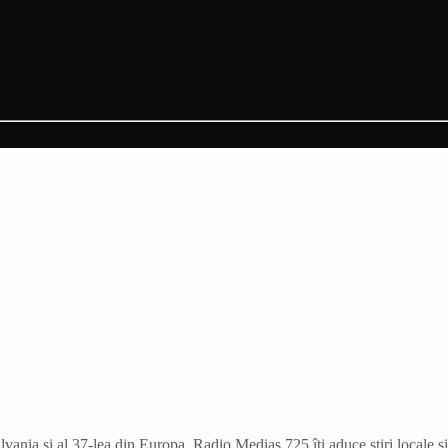
vania și al 37-lea din Europa. Radio Mediaș 725 îți aduce știri locale ș