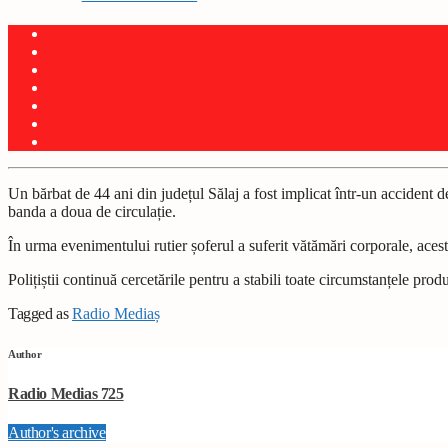
Un bărbat de 44 ani din județul Sălaj a fost implicat într-un accident de
banda a doua de circulație.
În urma evenimentului rutier șoferul a suferit vătămări corporale, acesta
Polițiștii continuă cercetările pentru a stabili toate circumstanțele prod
Tagged as
Radio Mediaș
Author
Radio Medias 725
Author's archive