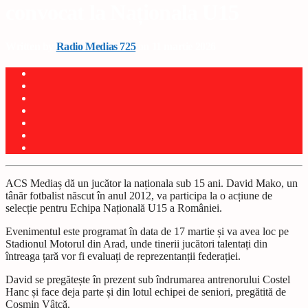
convocat la Naționala U15
Written by
Radio Medias 725
on 11 martie 2026
ACS Mediaș dă un jucător la naționala sub 15 ani. David Mako, un
tânăr fotbalist născut în anul 2012, va participa la o acțiune de
selecție pentru Echipa Națională U15 a României.
Evenimentul este programat în data de 17 martie și va avea loc pe
Stadionul Motorul din Arad, unde tinerii jucători talentați din
întreaga țară vor fi evaluați de reprezentanții federației.
David se pregătește în prezent sub îndrumarea antrenorului Costel
Hanc și face deja parte și din lotul echipei de seniori, pregătită de
Cosmin Vâtcă.