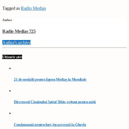
Tagged as
Radio Mediaș
Author
Radio Medias 725
Author's archive
Ultimele știri
21 de medalii pentru Ippon Mediaș la Mondiale
Directorul Căminului Spital Sibiu, reținut pentru mită
Condamnată pentru furt, încarcerată la Gherla