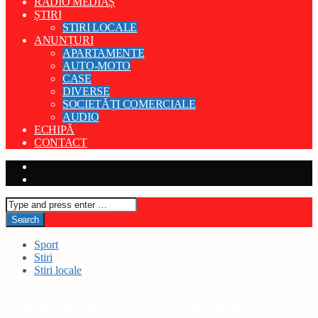
RADIO MEDIAȘ
ȘTIRI
STIRI LOCALE
ANUNȚURI
APARTAMENTE
AUTO-MOTO
CASE
DIVERSE
SOCIETĂȚI COMERCIALE
AUDIO
ECHIPĂ
CONTACT
Sport
Stiri
Stiri locale
Jucător de la ACS Mediaș