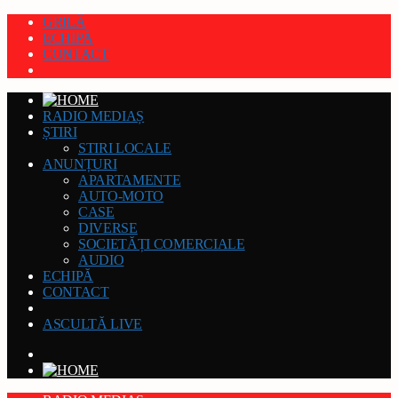
GRILĂ
ECHIPĂ
CONTACT
RADIO MEDIAȘ
ȘTIRI
STIRI LOCALE
ANUNȚURI
APARTAMENTE
AUTO-MOTO
CASE
DIVERSE
SOCIETĂȚI COMERCIALE
AUDIO
ECHIPĂ
CONTACT
ASCULTĂ LIVE