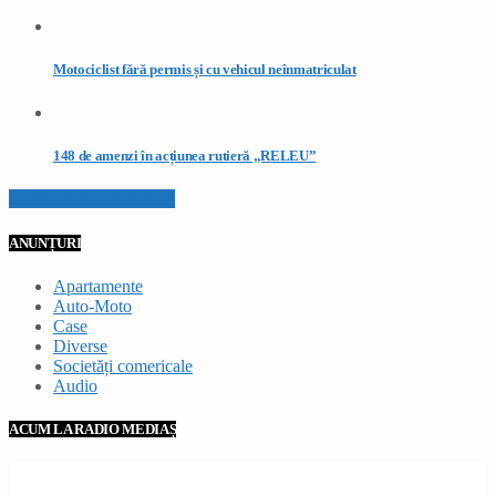
Motociclist fără permis și cu vehicul neînmatriculat
148 de amenzi în acțiunea rutieră „RELEU”
VEZI TOATE STIRILE
ANUNȚURI
Apartamente
Auto-Moto
Case
Diverse
Societăți comericale
Audio
ACUM LA RADIO MEDIAȘ