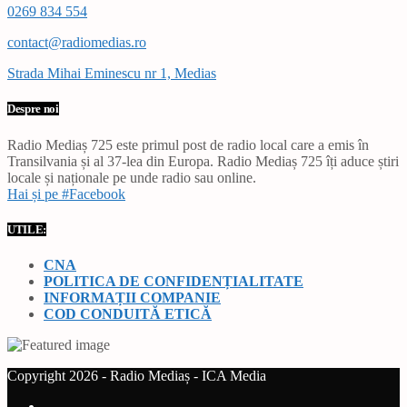
0269 834 554
contact@radiomedias.ro
Strada Mihai Eminescu nr 1, Medias
Despre noi
Radio Mediaș 725 este primul post de radio local care a emis în
Transilvania și al 37-lea din Europa. Radio Mediaș 725 îți aduce știri
locale și naționale pe unde radio sau online.
Hai și pe #Facebook
UTILE:
CNA
POLITICA DE CONFIDENȚIALITATE
INFORMAȚII COMPANIE
COD CONDUITĂ ETICĂ
Copyright 2026 - Radio Mediaș - ICA Media