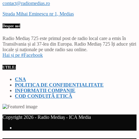
contact@radiomedias.ro
Strada Mihai Eminescu nr 1, Medias
Despre noi
Radio Mediaș 725 este primul post de radio local care a emis în
Transilvania și al 37-lea din Europa. Radio Mediaș 725 îți aduce știri
locale și naționale pe unde radio sau online.
Hai și pe #Facebook
UTILE:
CNA
POLITICA DE CONFIDENȚIALITATE
INFORMAȚII COMPANIE
COD CONDUITĂ ETICĂ
Copyright 2026 - Radio Mediaș - ICA Media