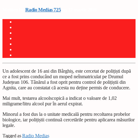
Written by
Radio Medias 725
on 12 martie 2026
Un adolescent de 16 ani din Bârghiș, este cercetat de polițiști după
ce a fost prins conducând un moped neînmatriculat pe Drumul
Județean 106. Tânărul a fost oprit pentru control de polițiștii din
Agnita, care au constatat că acesta nu deține permis de conducere.
Mai mult, testarea alcoolscopică a indicat o valoare de 1,02
miligrame/litru alcool pur în aerul expirat.
Minorul a fost dus la o unitate medicală pentru recoltarea probelor
biologice, iar polițiștii continuă cercetările pentru aplicarea măsurilor
legale.
Tagged as
Radio Mediaș