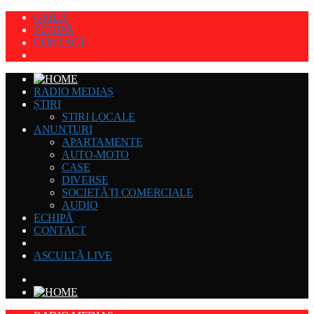
GRILĂ
ECHIPĂ
CONTACT
RADIO MEDIAȘ
ȘTIRI
STIRI LOCALE
ANUNȚURI
APARTAMENTE
AUTO-MOTO
CASE
DIVERSE
SOCIETĂȚI COMERCIALE
AUDIO
ECHIPĂ
CONTACT
ASCULTĂ LIVE