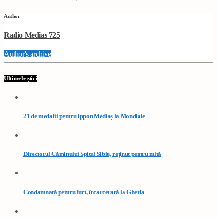
Author
Radio Medias 725
Author's archive
Ultimele știri
21 de medalii pentru Ippon Mediaș la Mondiale
Directorul Căminului Spital Sibiu, reținut pentru mită
Condamnată pentru furt, încarcerată la Gherla