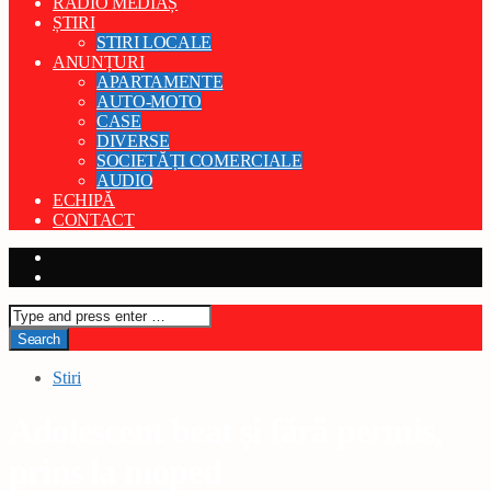
RADIO MEDIAȘ
ȘTIRI
STIRI LOCALE
ANUNȚURI
APARTAMENTE
AUTO-MOTO
CASE
DIVERSE
SOCIETĂȚI COMERCIALE
AUDIO
ECHIPĂ
CONTACT
Stiri
Adolescent beat și fără permis,
prins la moped