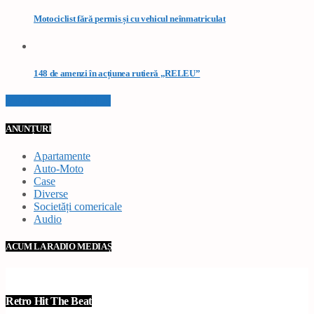
Motociclist fără permis și cu vehicul neînmatriculat
148 de amenzi în acțiunea rutieră „RELEU”
VEZI TOATE STIRILE
ANUNȚURI
Apartamente
Auto-Moto
Case
Diverse
Societăți comericale
Audio
ACUM LA RADIO MEDIAȘ
Retro Hit The Beat