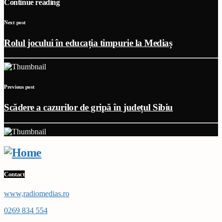
Continue reading
Next post
Rolul jocului în educația timpurie la Mediaș
Previous post
Scădere a cazurilor de gripă în județul Sibiu
Contact
www,radiomedias.ro
0269 834 554