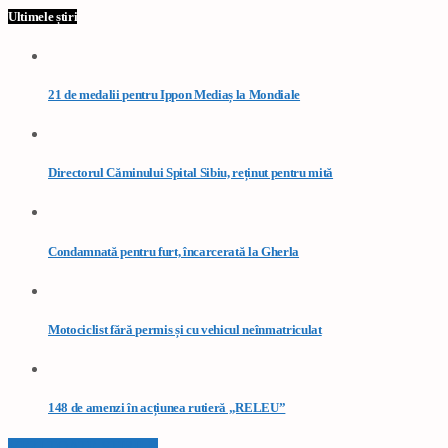
Ultimele știri
21 de medalii pentru Ippon Mediaș la Mondiale
Directorul Căminului Spital Sibiu, reținut pentru mită
Condamnată pentru furt, încarcerată la Gherla
Motociclist fără permis și cu vehicul neînmatriculat
148 de amenzi în acțiunea rutieră „RELEU”
VEZI TOATE STIRILE