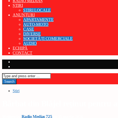
RADIO MEDIAȘ
ȘTIRI
STIRI LOCALE
ANUNȚURI
APARTAMENTE
AUTO-MOTO
CASE
DIVERSE
SOCIETĂȚI COMERCIALE
AUDIO
ECHIPĂ
CONTACT
Stiri
Bărbat din Blăjel reținut pentru 
Written by
Radio Medias 725
on 15 martie 2026