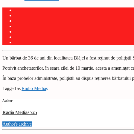
Un bărbat de 36 de ani din localitatea Blăjel a fost reținut de polițiști
Potrivit anchetatorilor, în seara zilei de 10 martie, acesta a amenințat c
În baza probelor administrate, polițiștii au dispus reținerea bărbatulu
Tagged as
Radio Mediaș
Author
Radio Medias 725
Author's archive