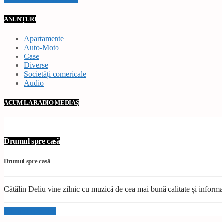
ANUNȚURI
Apartamente
Auto-Moto
Case
Diverse
Societăți comericale
Audio
ACUM LA RADIO MEDIAȘ
Drumul spre casă
Drumul spre casă
Cătălin Deliu vine zilnic cu muzică de cea mai bună calitate și inform
Info and episodes