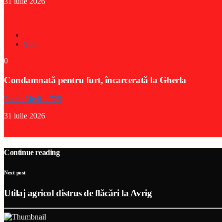
31 iulie 2026
Stiri
0
Condamnată pentru furt, încarcerată la Gherla
Radio Medias 725
31 iulie 2026
Continue reading
Next post
Utilaj agricol distrus de flăcări la Avrig