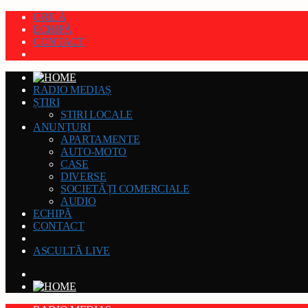
GRILĂ
ECHIPĂ
CONTACT
RADIO MEDIAȘ
ȘTIRI
STIRI LOCALE
ANUNȚURI
APARTAMENTE
AUTO-MOTO
CASE
DIVERSE
SOCIETĂȚI COMERCIALE
AUDIO
ECHIPĂ
CONTACT
ASCULTĂ LIVE