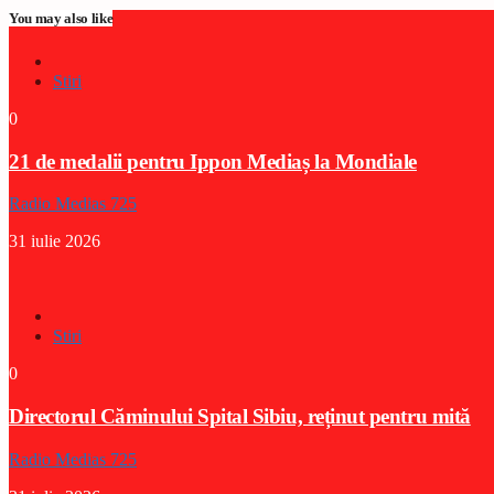
You may also like
Stiri
0
21 de medalii pentru Ippon Mediaș la Mondiale
Radio Medias 725
31 iulie 2026
Stiri
0
Directorul Căminului Spital Sibiu, reținut pentru mită
Radio Medias 725