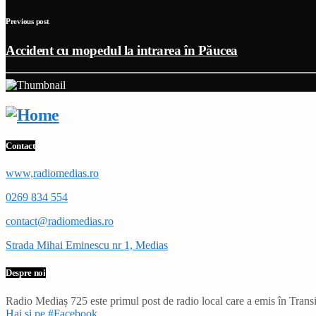
Previous post
Accident cu mopedul la intrarea în Păucea
Contact
www,radiomedias.ro
0269 834 554
contact@radiomedias.ro
Strada Mihai Eminescu nr 1, Medias
Despre noi
Radio Mediaș 725 este primul post de radio local care a emis în Transil
Hai și pe #Facebook