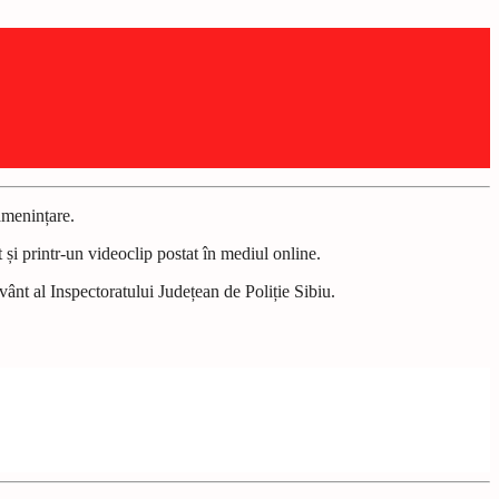
 amenințare.
t și printr-un videoclip postat în mediul online.
ânt al Inspectoratului Județean de Poliție Sibiu.