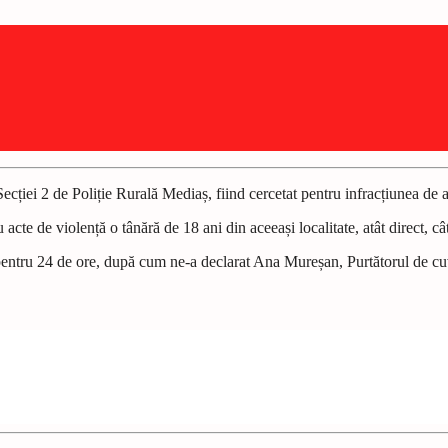
i Secției 2 de Poliție Rurală Mediaș, fiind cercetat pentru infracțiunea de
u acte de violență o tânără de 18 ani din aceeași localitate, atât direct, câ
i pentru 24 de ore, după cum ne-a declarat Ana Mureșan, Purtătorul de cuv