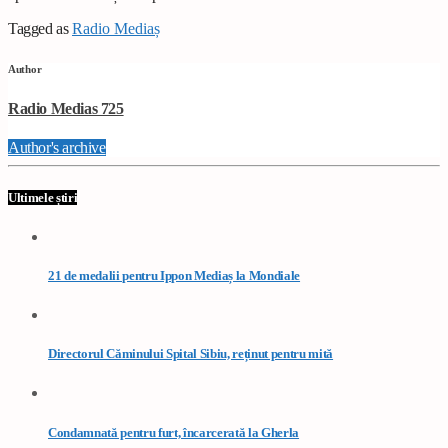
Tagged as
Radio Mediaș
Author
Radio Medias 725
Author's archive
Ultimele știri
21 de medalii pentru Ippon Mediaș la Mondiale
Directorul Căminului Spital Sibiu, reținut pentru mită
Condamnată pentru furt, încarcerată la Gherla