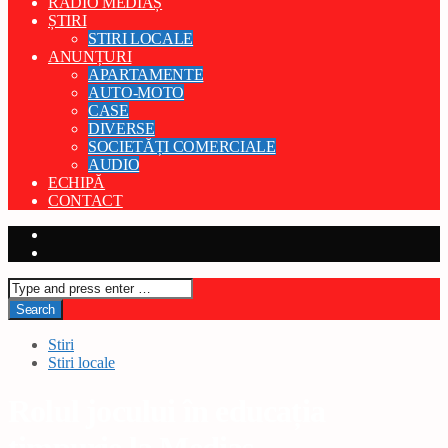
RADIO MEDIAȘ
ȘTIRI
STIRI LOCALE
ANUNȚURI
APARTAMENTE
AUTO-MOTO
CASE
DIVERSE
SOCIETĂȚI COMERCIALE
AUDIO
ECHIPĂ
CONTACT
Stiri
Stiri locale
Rolul jocului în educația