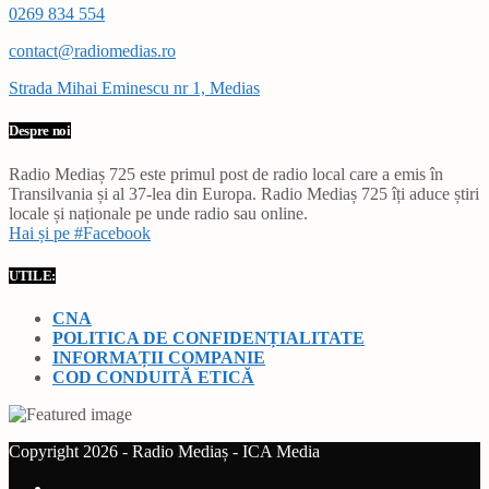
0269 834 554
contact@radiomedias.ro
Strada Mihai Eminescu nr 1, Medias
Despre noi
Radio Mediaș 725 este primul post de radio local care a emis în
Transilvania și al 37-lea din Europa. Radio Mediaș 725 îți aduce știri
locale și naționale pe unde radio sau online.
Hai și pe #Facebook
UTILE:
CNA
POLITICA DE CONFIDENȚIALITATE
INFORMAȚII COMPANIE
COD CONDUITĂ ETICĂ
Copyright 2026 - Radio Mediaș - ICA Media