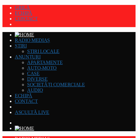
GRILĂ
ECHIPĂ
CONTACT
RADIO MEDIAȘ
ȘTIRI
STIRI LOCALE
ANUNȚURI
APARTAMENTE
AUTO-MOTO
CASE
DIVERSE
SOCIETĂȚI COMERCIALE
AUDIO
ECHIPĂ
CONTACT
ASCULTĂ LIVE