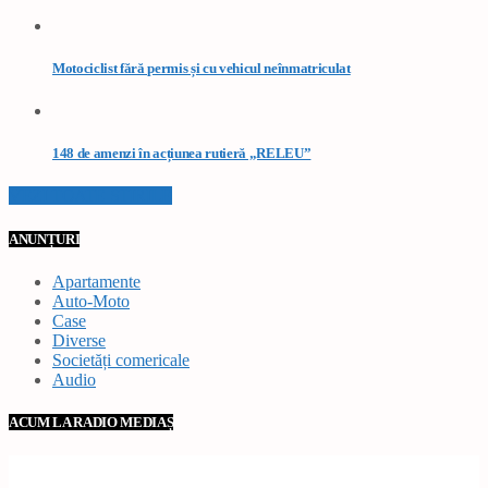
Motociclist fără permis și cu vehicul neînmatriculat
148 de amenzi în acțiunea rutieră „RELEU”
VEZI TOATE STIRILE
ANUNȚURI
Apartamente
Auto-Moto
Case
Diverse
Societăți comericale
Audio
ACUM LA RADIO MEDIAȘ