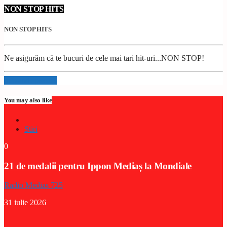
NON STOP HITS
NON STOP HITS
Ne asigurăm că te bucuri de cele mai tari hit-uri...NON STOP!
Info and episodes
You may also like
Stiri
0
21 de medalii pentru Ippon Mediaș la Mondiale
Radio Medias 725
31 iulie 2026