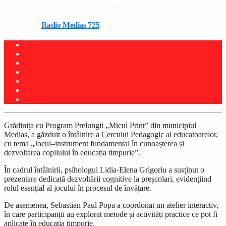
timpurie la Mediaș
Written by
Radio Medias 725
on 15 martie 2026
Grădinița cu Program Prelungit „Micul Prinț” din municipiul
Mediaș, a găzduit o întâlnire a Cercului Pedagogic al educatoarelor,
cu tema „Jocul–instrument fundamental în cunoașterea și
dezvoltarea copilului în educația timpurie”.
În cadrul întâlnirii, psihologul Lidia-Elena Grigoriu a susținut o
prezentare dedicată dezvoltării cognitive la preșcolari, evidențiind
rolul esențial al jocului în procesul de învățare.
De asemenea, Sebastian Paul Popa a coordonat un atelier interactiv,
în care participanții au explorat metode și activități practice ce pot fi
aplicate în educația timpurie.