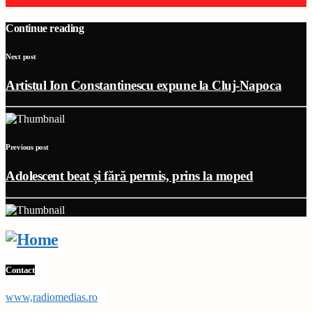
Continue reading
Next post
Artistul Ion Constantinescu expune la Cluj-Napoca
Previous post
Adolescent beat și fără permis, prins la moped
Contact
www,radiomedias.ro