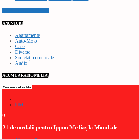
VEZI TOATE STIRILE
ANUNȚURI
Apartamente
Auto-Moto
Case
Diverse
Societăți comericale
Audio
ACUM LA RADIO MEDIAȘ
You may also like
Stiri
0
21 de medalii pentru Ippon Mediaș la Mondiale