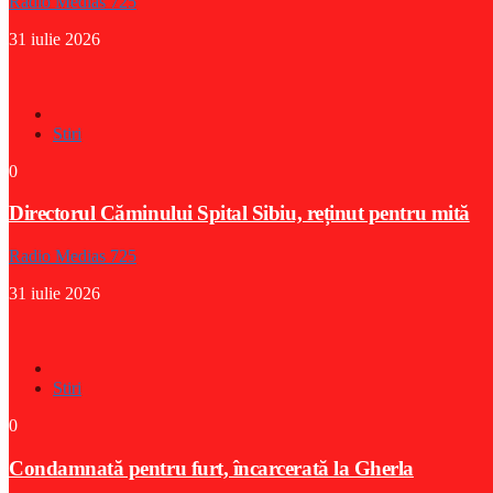
Radio Medias 725
31 iulie 2026
Stiri
0
Directorul Căminului Spital Sibiu, reținut pentru mită
Radio Medias 725
31 iulie 2026
Stiri
0
Condamnată pentru furt, încarcerată la Gherla