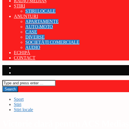
RADIO MEDIAȘ
ȘTIRI
STIRI LOCALE
ANUNȚURI
APARTAMENTE
AUTO-MOTO
CASE
DIVERSE
SOCIETĂȚI COMERCIALE
AUDIO
ECHIPĂ
CONTACT
Sport
Stiri
Stiri locale
Victorie clară pentru ACS Mediaș