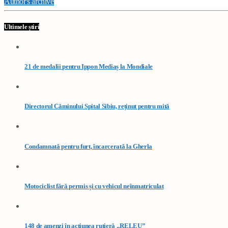
Author's archive
Ultimele știri
21 de medalii pentru Ippon Mediaș la Mondiale
Directorul Căminului Spital Sibiu, reținut pentru mită
Condamnată pentru furt, încarcerată la Gherla
Motociclist fără permis și cu vehicul neînmatriculat
148 de amenzi în acțiunea rutieră „RELEU”