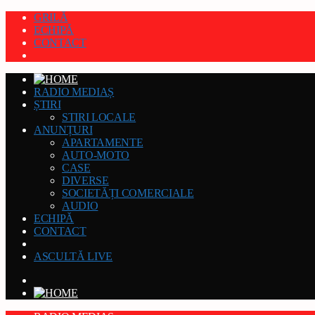
GRILĂ
ECHIPĂ
CONTACT
RADIO MEDIAȘ
ȘTIRI
STIRI LOCALE
ANUNȚURI
APARTAMENTE
AUTO-MOTO
CASE
DIVERSE
SOCIETĂȚI COMERCIALE
AUDIO
ECHIPĂ
CONTACT
ASCULTĂ LIVE