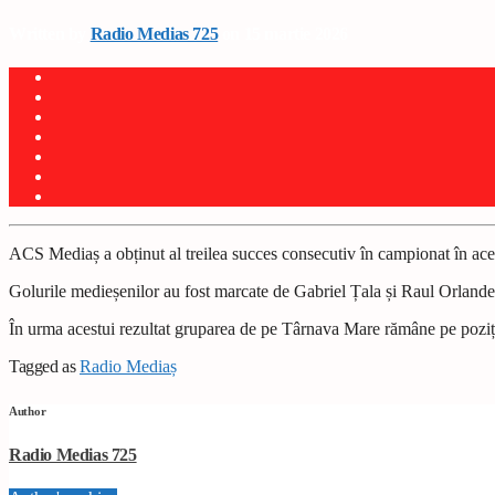
Written by
Radio Medias 725
on 15 martie 2026
ACS Mediaș a obținut al treilea succes consecutiv în campionat în ace
Golurile medieșenilor au fost marcate de Gabriel Țala și Raul Orlande
În urma acestui rezultat gruparea de pe Târnava Mare rămâne pe poziția 
Tagged as
Radio Mediaș
Author
Radio Medias 725