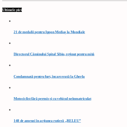
Ultimele știri
21 de medalii pentru Ippon Mediaș la Mondiale
Directorul Căminului Spital Sibiu, reținut pentru mită
Condamnată pentru furt, încarcerată la Gherla
Motociclist fără permis și cu vehicul neînmatriculat
148 de amenzi în acțiunea rutieră „RELEU”