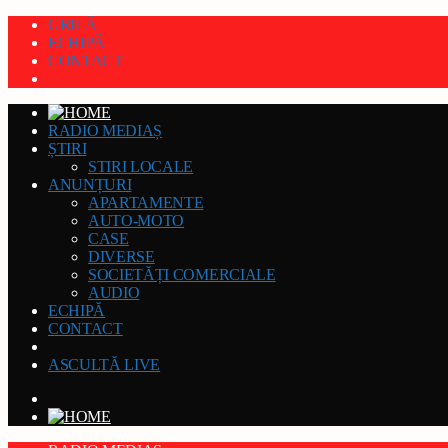
GRILĂ
ECHIPĂ
CONTACT
RADIO MEDIAȘ
ȘTIRI
STIRI LOCALE
ANUNȚURI
APARTAMENTE
AUTO-MOTO
CASE
DIVERSE
SOCIETĂȚI COMERCIALE
AUDIO
ECHIPĂ
CONTACT
ASCULTĂ LIVE