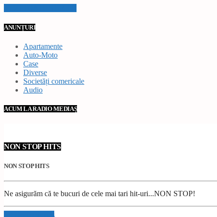
VEZI TOATE STIRILE
ANUNȚURI
Apartamente
Auto-Moto
Case
Diverse
Societăți comericale
Audio
ACUM LA RADIO MEDIAȘ
NON STOP HITS
NON STOP HITS
Ne asigurăm că te bucuri de cele mai tari hit-uri...NON STOP!
Info and episodes