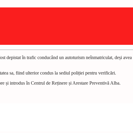
 fost depistat în trafic conducând un autoturism neînmatriculat, deși ave
atea sa, fiind ulterior condus la sediul poliției pentru verificări.
ore și introdus în Centrul de Reținere și Arestare Preventivă Alba.