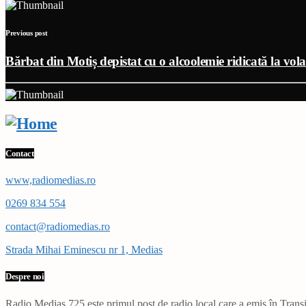
Previous post
Bărbat din Motiș depistat cu o alcoolemie ridicată la vol
Contact
www,radiomedias.ro
0269 834 554
contact@radiomedias.ro
Strada Mihai Eminescu nr 1, Medias
Despre noi
Radio Mediaș 725 este primul post de radio local care a emis în Transil