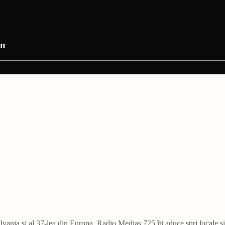
an
vania și al 37-lea din Europa. Radio Mediaș 725 îți aduce știri locale ș