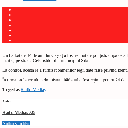
Un bărbat de 34 de ani din Cașolț a fost reținut de polițiști, după ce a
martie, pe strada Ceferiștilor din municipiul Sibiu.
La control, acesta le-a furnizat oamenilor legii date false privind identit
În urma probatoriului administrat, bărbatul a fost reținut pentru 24 de 
Tagged as
Radio Mediaș
Author
Radio Medias 725
Author's archive