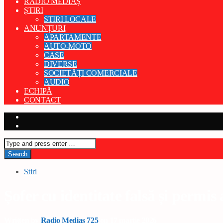
RADIO MEDIAȘ
ȘTIRI
STIRI LOCALE
ANUNȚURI
APARTAMENTE
AUTO-MOTO
CASE
DIVERSE
SOCIETĂȚI COMERCIALE
AUDIO
ECHIPĂ
CONTACT
Stiri
Șofer cu identitate falsă și permis a
Written by
Radio Medias 725
on 17 martie 2026