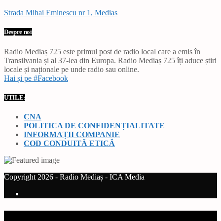
Strada Mihai Eminescu nr 1, Medias
Despre noi
Radio Mediaș 725 este primul post de radio local care a emis în
Transilvania și al 37-lea din Europa. Radio Mediaș 725 îți aduce știri
locale și naționale pe unde radio sau online.
Hai și pe #Facebook
UTILE:
CNA
POLITICA DE CONFIDENȚIALITATE
INFORMAȚII COMPANIE
COD CONDUITĂ ETICĂ
Copyright 2026 - Radio Mediaș - ICA Media
Current track