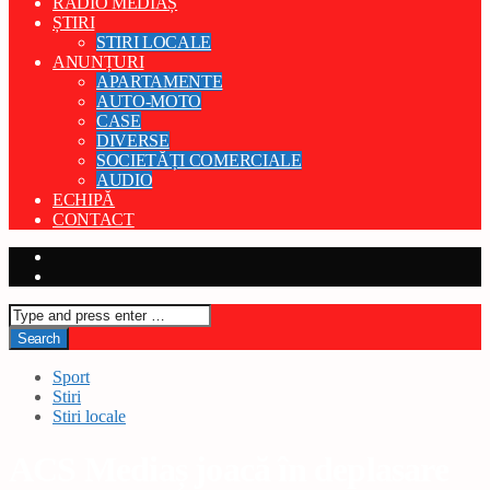
RADIO MEDIAȘ
ȘTIRI
STIRI LOCALE
ANUNȚURI
APARTAMENTE
AUTO-MOTO
CASE
DIVERSE
SOCIETĂȚI COMERCIALE
AUDIO
ECHIPĂ
CONTACT
Sport
Stiri
Stiri locale
ACS Mediaș joacă în deplasare