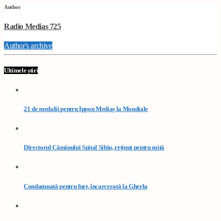
Author
Radio Medias 725
Author's archive
Ultimele știri
21 de medalii pentru Ippon Mediaș la Mondiale
Directorul Căminului Spital Sibiu, reținut pentru mită
Condamnată pentru furt, încarcerată la Gherla