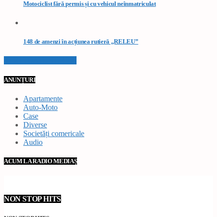
Motociclist fără permis și cu vehicul neînmatriculat
148 de amenzi în acțiunea rutieră „RELEU”
VEZI TOATE STIRILE
ANUNȚURI
Apartamente
Auto-Moto
Case
Diverse
Societăți comericale
Audio
ACUM LA RADIO MEDIAȘ
NON STOP HITS