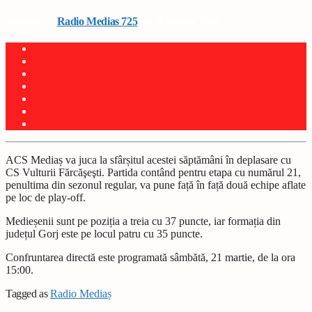
Written by
Radio Medias 725
on 18 martie 2026
ACS Mediaș va juca la sfârșitul acestei săptămâni în deplasare cu
CS Vulturii Fărcăşeşti. Partida contând pentru etapa cu numărul 21,
penultima din sezonul regular, va pune față în față două echipe aflate
pe loc de play-off.
Medieșenii sunt pe poziția a treia cu 37 puncte, iar formația din
județul Gorj este pe locul patru cu 35 puncte.
Confruntarea directă este programată sâmbătă, 21 martie, de la ora
15:00.
Tagged as
Radio Mediaș