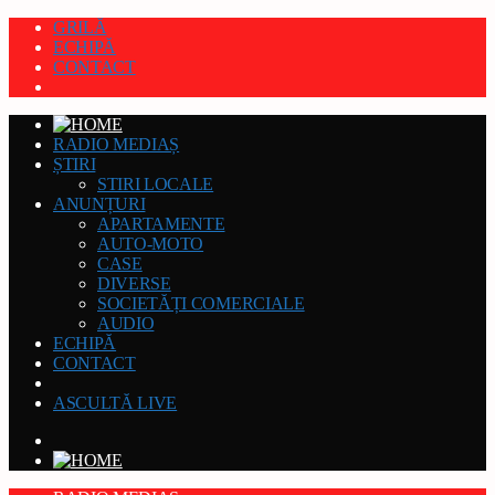
GRILĂ
ECHIPĂ
CONTACT
RADIO MEDIAȘ
ȘTIRI
STIRI LOCALE
ANUNȚURI
APARTAMENTE
AUTO-MOTO
CASE
DIVERSE
SOCIETĂȚI COMERCIALE
AUDIO
ECHIPĂ
CONTACT
ASCULTĂ LIVE