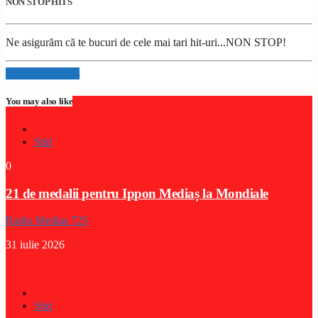
NON STOP HITS
Ne asigurăm că te bucuri de cele mai tari hit-uri...NON STOP!
Info and episodes
You may also like
Stiri
0
21 de medalii pentru Ippon Mediaș la Mondiale
Radio Medias 725
31 iulie 2026
Stiri