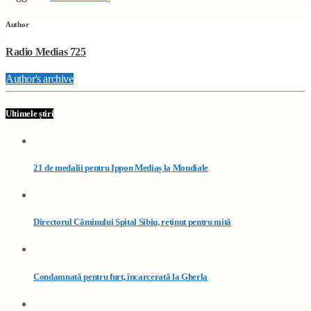
Author
Radio Medias 725
Author's archive
Ultimele știri
21 de medalii pentru Ippon Mediaș la Mondiale
Directorul Căminului Spital Sibiu, reținut pentru mită
Condamnată pentru furt, încarcerată la Gherla