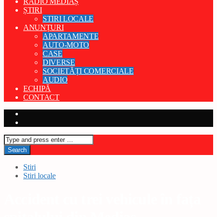
RADIO MEDIAȘ
ȘTIRI
STIRI LOCALE
ANUNȚURI
APARTAMENTE
AUTO-MOTO
CASE
DIVERSE
SOCIETĂȚI COMERCIALE
AUDIO
ECHIPĂ
CONTACT
Stiri
Stiri locale
Accident cu trei vehicule în fața