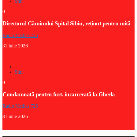
Stiri
0
Directorul Căminului Spital Sibiu, reținut pentru mită
Radio Medias 725
31 iulie 2026
Stiri
0
Condamnată pentru furt, încarcerată la Gherla
Radio Medias 725
31 iulie 2026