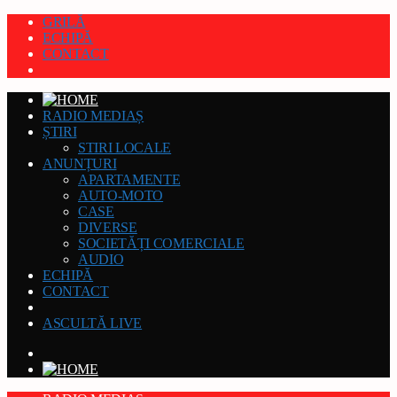
GRILĂ
ECHIPĂ
CONTACT
RADIO MEDIAȘ
ȘTIRI
STIRI LOCALE
ANUNȚURI
APARTAMENTE
AUTO-MOTO
CASE
DIVERSE
SOCIETĂȚI COMERCIALE
AUDIO
ECHIPĂ
CONTACT
ASCULTĂ LIVE