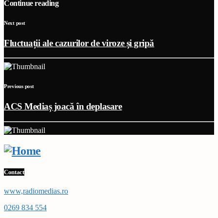
Continue reading
Next post
Fluctuații ale cazurilor de viroze și gripă
Previous post
ACS Mediaș joacă în deplasare
Contact
www,radiomedias.ro
0269 834 554