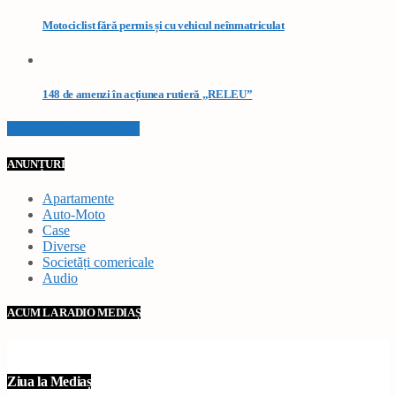
Motociclist fără permis și cu vehicul neînmatriculat
148 de amenzi în acțiunea rutieră „RELEU”
VEZI TOATE STIRILE
ANUNȚURI
Apartamente
Auto-Moto
Case
Diverse
Societăți comericale
Audio
ACUM LA RADIO MEDIAȘ
Ziua la Mediaș