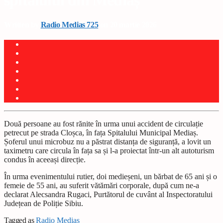
spitalului din Mediaș
Written by
Radio Medias 725
on 20 martie 2026
Două persoane au fost rănite în urma unui accident de circulație
petrecut pe strada Cloșca, în fața Spitalului Municipal Mediaș.
Șoferul unui microbuz nu a păstrat distanța de siguranță, a lovit un
taximetru care circula în fața sa și l-a proiectat într-un alt autoturism
condus în aceeași direcție.
În urma evenimentului rutier, doi medieșeni, un bărbat de 65 ani și o
femeie de 55 ani, au suferit vătămări corporale, după cum ne-a
declarat Alecsandra Rugaci, Purtătorul de cuvânt al Inspectoratului
Județean de Poliție Sibiu.
Tagged as
Radio Mediaș