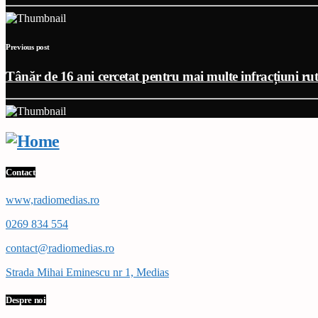
Previous post
Tânăr de 16 ani cercetat pentru mai multe infracțiuni rut
Contact
www,radiomedias.ro
0269 834 554
contact@radiomedias.ro
Strada Mihai Eminescu nr 1, Medias
Despre noi