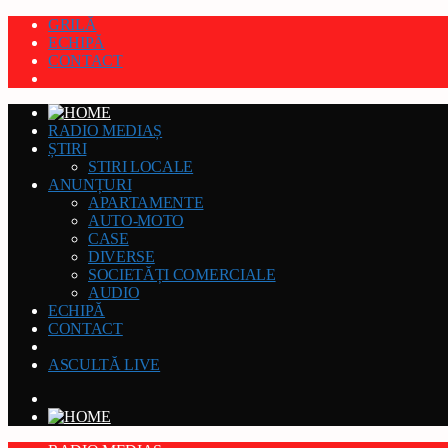
GRILĂ
ECHIPĂ
CONTACT
RADIO MEDIAȘ
ȘTIRI
STIRI LOCALE
ANUNȚURI
APARTAMENTE
AUTO-MOTO
CASE
DIVERSE
SOCIETĂȚI COMERCIALE
AUDIO
ECHIPĂ
CONTACT
ASCULTĂ LIVE