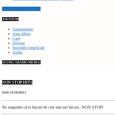
VEZI TOATE STIRILE
ANUNȚURI
Apartamente
Auto-Moto
Case
Diverse
Societăți comericale
Audio
ACUM LA RADIO MEDIAȘ
NON STOP HITS
NON STOP HITS
Ne asigurăm că te bucuri de cele mai tari hit-uri...NON STOP!