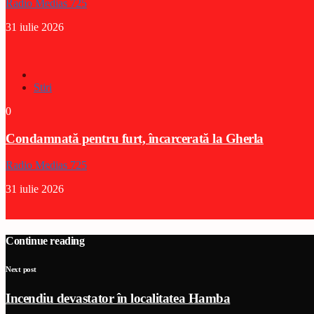
Radio Medias 725
31 iulie 2026
Stiri
0
Condamnată pentru furt, încarcerată la Gherla
Radio Medias 725
31 iulie 2026
Continue reading
Next post
Incendiu devastator în localitatea Hamba