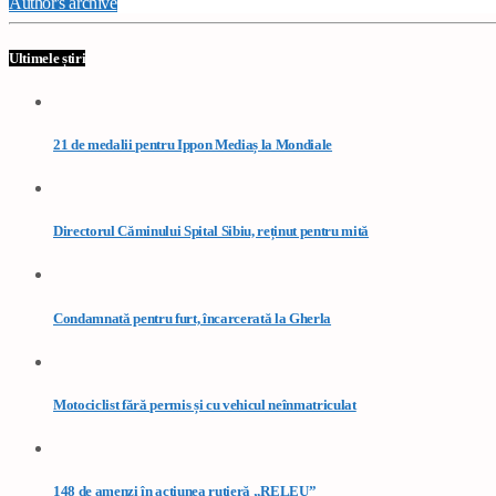
Author's archive
Ultimele știri
21 de medalii pentru Ippon Mediaș la Mondiale
Directorul Căminului Spital Sibiu, reținut pentru mită
Condamnată pentru furt, încarcerată la Gherla
Motociclist fără permis și cu vehicul neînmatriculat
148 de amenzi în acțiunea rutieră „RELEU”