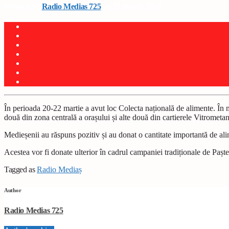
Written by
Radio Medias 725
on 22 martie 2026
În perioada 20-22 martie a avut loc Colecta națională de alimente. În 
două din zona centrală a orașului și alte două din cartierele Vitrometa
Medieșenii au răspuns pozitiv și au donat o cantitate importantă de ali
Acestea vor fi donate ulterior în cadrul campaniei tradiționale de Paște
Tagged as
Radio Mediaș
Author
Radio Medias 725