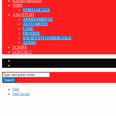
RADIO MEDIAȘ
ȘTIRI
STIRI LOCALE
ANUNȚURI
APARTAMENTE
AUTO-MOTO
CASE
DIVERSE
SOCIETĂȚI COMERCIALE
AUDIO
ECHIPĂ
CONTACT
Stiri
Stiri locale
Succes pentru Colecta de aliment