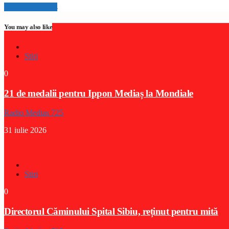
Info and episodes
You may also like
Stiri
0
21 de medalii pentru Ippon Mediaș la Mondiale
Radio Medias 725
31 iulie 2026
Stiri
0
Directorul Căminului Spital Sibiu, reținut pentru mită