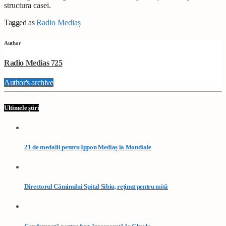
structura casei.
Tagged as
Radio Mediaș
Author
Radio Medias 725
Author's archive
Ultimele știri
21 de medalii pentru Ippon Mediaș la Mondiale
Directorul Căminului Spital Sibiu, reținut pentru mită