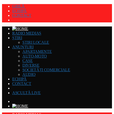
GRILĂ
ECHIPĂ
CONTACT
RADIO MEDIAȘ
ȘTIRI
STIRI LOCALE
ANUNȚURI
APARTAMENTE
AUTO-MOTO
CASE
DIVERSE
SOCIETĂȚI COMERCIALE
AUDIO
ECHIPĂ
CONTACT
ASCULTĂ LIVE