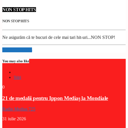
NON STOP HITS
NON STOP HITS
Ne asigurăm că te bucuri de cele mai tari hit-uri...NON STOP!
Info and episodes
You may also like
Stiri
0
21 de medalii pentru Ippon Mediaș la Mondiale
Radio Medias 725
31 iulie 2026