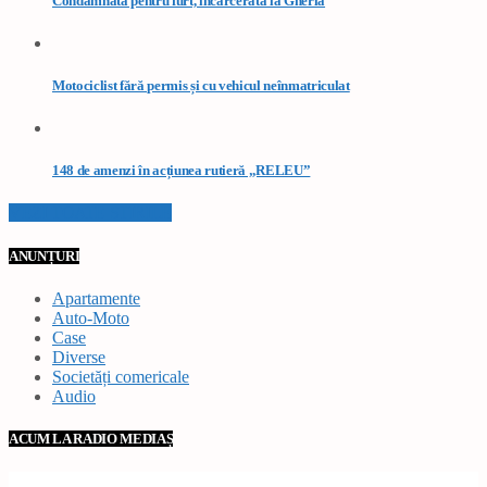
Condamnată pentru furt, încarcerată la Gherla
Motociclist fără permis și cu vehicul neînmatriculat
148 de amenzi în acțiunea rutieră „RELEU”
VEZI TOATE STIRILE
ANUNȚURI
Apartamente
Auto-Moto
Case
Diverse
Societăți comericale
Audio
ACUM LA RADIO MEDIAȘ