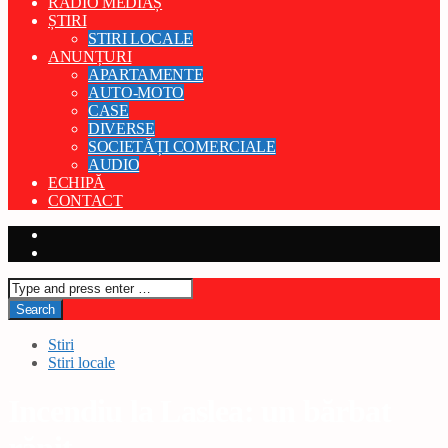
RADIO MEDIAȘ
ȘTIRI
STIRI LOCALE
ANUNȚURI
APARTAMENTE
AUTO-MOTO
CASE
DIVERSE
SOCIETĂȚI COMERCIALE
AUDIO
ECHIPĂ
CONTACT
Stiri
Stiri locale
Incendiu la Laslea: un bărbat