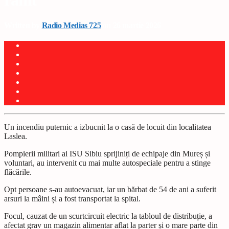
rănit
Written by
Radio Medias 725
on 26 martie 2026
Un incendiu puternic a izbucnit la o casă de locuit din localitatea
Laslea.
Pompierii militari ai ISU Sibiu sprijiniți de echipaje din Mureș și
voluntari, au intervenit cu mai multe autospeciale pentru a stinge
flăcările.
Opt persoane s-au autoevacuat, iar un bărbat de 54 de ani a suferit
arsuri la mâini și a fost transportat la spital.
Focul, cauzat de un scurtcircuit electric la tabloul de distribuție, a
afectat grav un magazin alimentar aflat la parter și o mare parte din