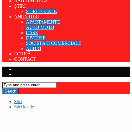
RADIO MEDIAȘ
ȘTIRI
STIRI LOCALE
ANUNȚURI
APARTAMENTE
AUTO-MOTO
CASE
DIVERSE
SOCIETĂȚI COMERCIALE
AUDIO
ECHIPĂ
CONTACT
Stiri
Stiri locale
Sprijin pentru echipa de robotică