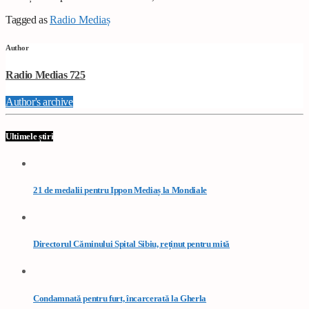
Tagged as
Radio Mediaș
Author
Radio Medias 725
Author's archive
Ultimele știri
21 de medalii pentru Ippon Mediaș la Mondiale
Directorul Căminului Spital Sibiu, reținut pentru mită
Condamnată pentru furt, încarcerată la Gherla