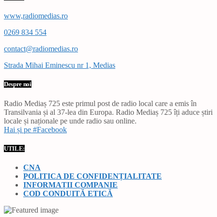
www,radiomedias.ro
0269 834 554
contact@radiomedias.ro
Strada Mihai Eminescu nr 1, Medias
Despre noi
Radio Mediaș 725 este primul post de radio local care a emis în
Transilvania și al 37-lea din Europa. Radio Mediaș 725 îți aduce știri
locale și naționale pe unde radio sau online.
Hai și pe #Facebook
UTILE:
CNA
POLITICA DE CONFIDENȚIALITATE
INFORMAȚII COMPANIE
COD CONDUITĂ ETICĂ