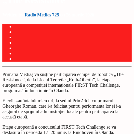
„The Resistance”
Written by
Radio Medias 725
on 26 martie 2026
Primăria Mediaș va susține participarea echipei de robotică „The
Resistance”, de la Liceul Teoretic „Roth-Oberth”, la etapa
europeană a competiției internaționale FIRST Tech Challenge,
programată în luna iunie în Olanda.
Elevii s-au întâlnit miercuri, la sediul Primăriei, cu primarul
Gheorghe Roman, care i-a felicitat pentru performanța lor și i-a
asigurat de sprijinul administrației locale pentru participarea la
această etapă.
Etapa europeană a concursului FIRST Tech Challenge se va
desfășura în perioada 17–20 iunie, la Eindhoven în Olanda.