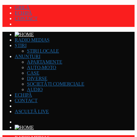
GRILĂ
ECHIPĂ
CONTACT
RADIO MEDIAȘ
ȘTIRI
STIRI LOCALE
ANUNȚURI
APARTAMENTE
AUTO-MOTO
CASE
DIVERSE
SOCIETĂȚI COMERCIALE
AUDIO
ECHIPĂ
CONTACT
ASCULTĂ LIVE