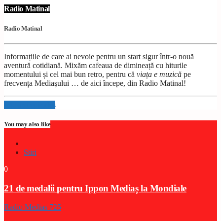
Radio Matinal
Radio Matinal
Informațiile de care ai nevoie pentru un start sigur într-o nouă
aventură cotidiană. Mixăm cafeaua de dimineață cu hiturile
momentului și cel mai bun retro, pentru că
viața e muzică
pe
frecvența Mediaşului … de aici începe, din Radio Matinal!
Info and episodes
You may also like
Stiri
0
21 de medalii pentru Ippon Mediaș la Mondiale
Radio Medias 725