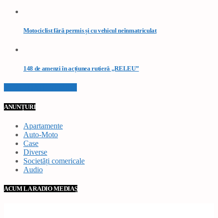
Motociclist fără permis și cu vehicul neînmatriculat
148 de amenzi în acțiunea rutieră „RELEU”
VEZI TOATE STIRILE
ANUNȚURI
Apartamente
Auto-Moto
Case
Diverse
Societăți comericale
Audio
ACUM LA RADIO MEDIAȘ