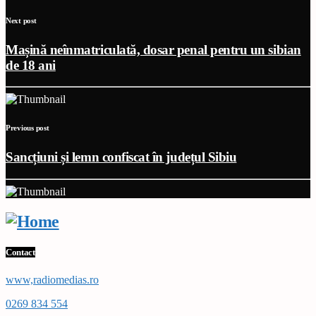
Next post
Mașină neînmatriculată, dosar penal pentru un sibian
de 18 ani
Previous post
Sancțiuni și lemn confiscat în județul Sibiu
Contact
www,radiomedias.ro
0269 834 554