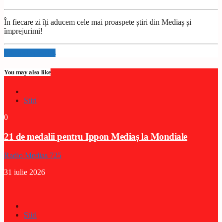
În fiecare zi îți aducem cele mai proaspete știri din Mediaș și
împrejurimi!
Info and episodes
You may also like
Stiri
0
21 de medalii pentru Ippon Mediaș la Mondiale
Radio Medias 725
31 iulie 2026
Stiri