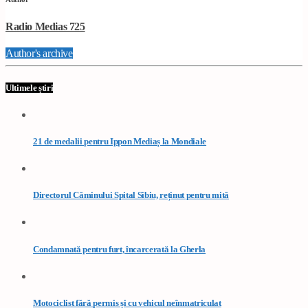
Radio Medias 725
Author's archive
Ultimele știri
21 de medalii pentru Ippon Mediaș la Mondiale
Directorul Căminului Spital Sibiu, reținut pentru mită
Condamnată pentru furt, încarcerată la Gherla
Motociclist fără permis și cu vehicul neînmatriculat