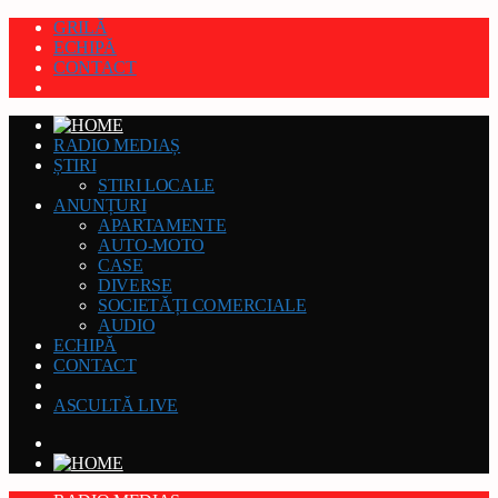
GRILĂ
ECHIPĂ
CONTACT
RADIO MEDIAȘ
ȘTIRI
STIRI LOCALE
ANUNȚURI
APARTAMENTE
AUTO-MOTO
CASE
DIVERSE
SOCIETĂȚI COMERCIALE
AUDIO
ECHIPĂ
CONTACT
ASCULTĂ LIVE