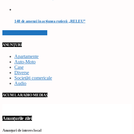
148 de amenzi în acțiunea rutieră „RELEU”
VEZI TOATE STIRILE
ANUNȚURI
Apartamente
Auto-Moto
Case
Diverse
Societăți comericale
Audio
ACUM LA RADIO MEDIAȘ
Anunțurile zilei
Anunțuri de interes local