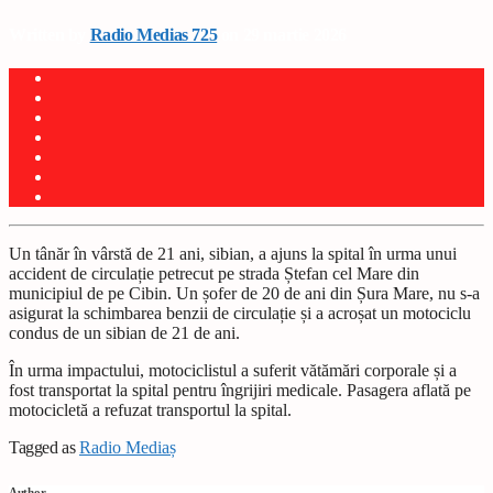
Written by
Radio Medias 725
on 29 martie 2026
Un tânăr în vârstă de 21 ani, sibian, a ajuns la spital în urma unui
accident de circulație petrecut pe strada Ștefan cel Mare din
municipiul de pe Cibin. Un șofer de 20 de ani din Șura Mare, nu s-a
asigurat la schimbarea benzii de circulație și a acroșat un motociclu
condus de un sibian de 21 de ani.
În urma impactului, motociclistul a suferit vătămări corporale și a
fost transportat la spital pentru îngrijiri medicale. Pasagera aflată pe
motocicletă a refuzat transportul la spital.
Tagged as
Radio Mediaș
Author