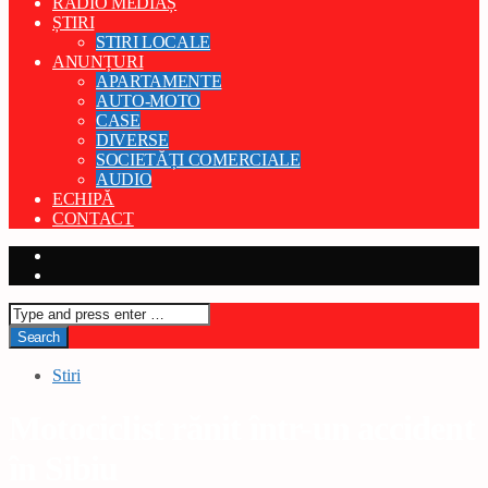
RADIO MEDIAȘ
ȘTIRI
STIRI LOCALE
ANUNȚURI
APARTAMENTE
AUTO-MOTO
CASE
DIVERSE
SOCIETĂȚI COMERCIALE
AUDIO
ECHIPĂ
CONTACT
Stiri
Motociclist rănit într-un accident
în Sibiu