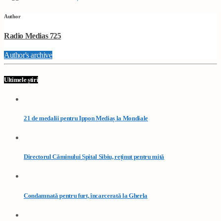
Author
Radio Medias 725
Author's archive
Ultimele știri
21 de medalii pentru Ippon Mediaș la Mondiale
Directorul Căminului Spital Sibiu, reținut pentru mită
Condamnată pentru furt, încarcerată la Gherla