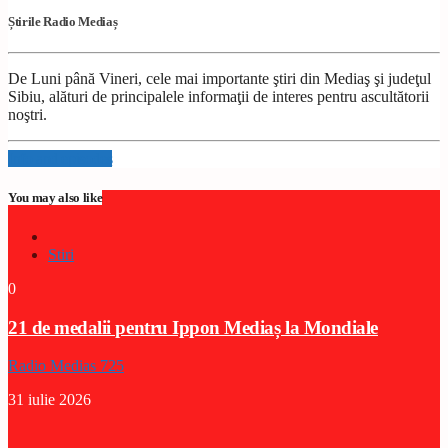
Știrile Radio Mediaș
De Luni până Vineri, cele mai importante ştiri din Mediaş şi judeţul
Sibiu, alături de principalele informaţii de interes pentru ascultătorii
noştri.
Info and episodes
You may also like
Stiri
0
21 de medalii pentru Ippon Mediaș la Mondiale
Radio Medias 725
31 iulie 2026