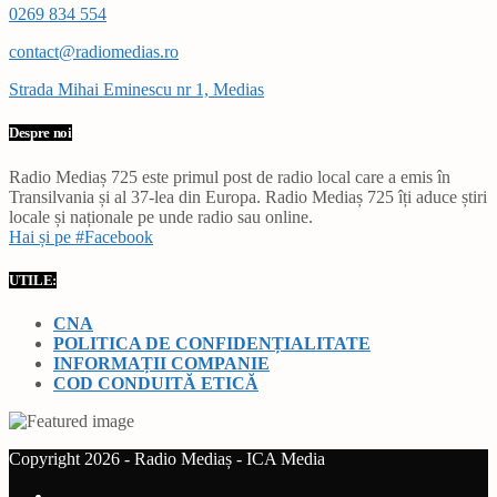
0269 834 554
contact@radiomedias.ro
Strada Mihai Eminescu nr 1, Medias
Despre noi
Radio Mediaș 725 este primul post de radio local care a emis în
Transilvania și al 37-lea din Europa. Radio Mediaș 725 îți aduce știri
locale și naționale pe unde radio sau online.
Hai și pe #Facebook
UTILE:
CNA
POLITICA DE CONFIDENȚIALITATE
INFORMAȚII COMPANIE
COD CONDUITĂ ETICĂ
Copyright 2026 - Radio Mediaș - ICA Media