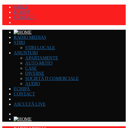
GRILĂ
ECHIPĂ
CONTACT
RADIO MEDIAȘ
ȘTIRI
STIRI LOCALE
ANUNȚURI
APARTAMENTE
AUTO-MOTO
CASE
DIVERSE
SOCIETĂȚI COMERCIALE
AUDIO
ECHIPĂ
CONTACT
ASCULTĂ LIVE