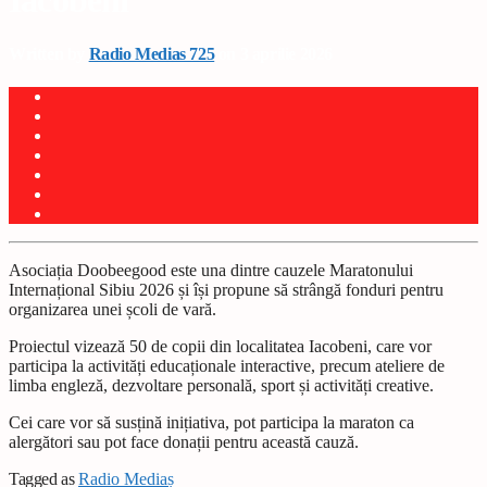
Iacobeni
Written by
Radio Medias 725
on 3 aprilie 2026
Asociația Doobeegood este una dintre cauzele Maratonului
Internațional Sibiu 2026 și își propune să strângă fonduri pentru
organizarea unei școli de vară.
Proiectul vizează 50 de copii din localitatea Iacobeni, care vor
participa la activități educaționale interactive, precum ateliere de
limba engleză, dezvoltare personală, sport și activități creative.
Cei care vor să susțină inițiativa, pot participa la maraton ca
alergători sau pot face donații pentru această cauză.
Tagged as
Radio Mediaș