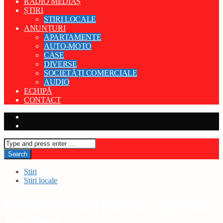
RADIO MEDIAȘ
ȘTIRI
STIRI LOCALE
ANUNȚURI
APARTAMENTE
AUTO-MOTO
CASE
DIVERSE
SOCIETĂȚI COMERCIALE
AUDIO
ECHIPĂ
CONTACT
Stiri
Stiri locale
Școală de vară pentru copiii din