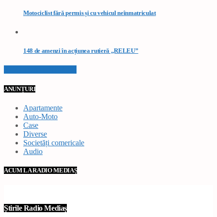
Motociclist fără permis și cu vehicul neînmatriculat
148 de amenzi în acțiunea rutieră „RELEU”
VEZI TOATE STIRILE
ANUNȚURI
Apartamente
Auto-Moto
Case
Diverse
Societăți comericale
Audio
ACUM LA RADIO MEDIAȘ
Știrile Radio Mediaș