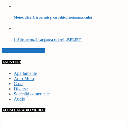
Motociclist fără permis și cu vehicul neînmatriculat
148 de amenzi în acțiunea rutieră „RELEU”
VEZI TOATE STIRILE
ANUNȚURI
Apartamente
Auto-Moto
Case
Diverse
Societăți comericale
Audio
ACUM LA RADIO MEDIAȘ