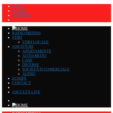
GRILĂ
ECHIPĂ
CONTACT
RADIO MEDIAȘ
ȘTIRI
STIRI LOCALE
ANUNȚURI
APARTAMENTE
AUTO-MOTO
CASE
DIVERSE
SOCIETĂȚI COMERCIALE
AUDIO
ECHIPĂ
CONTACT
ASCULTĂ LIVE