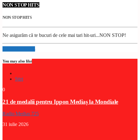
NON STOP HITS
NON STOP HITS
Ne asigurăm că te bucuri de cele mai tari hit-uri...NON STOP!
Info and episodes
You may also like
Stiri
0
21 de medalii pentru Ippon Mediaș la Mondiale
Radio Medias 725
31 iulie 2026