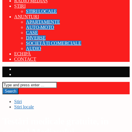
RADIO MEDIAȘ
ȘTIRI
STIRI LOCALE
ANUNȚURI
APARTAMENTE
AUTO-MOTO
CASE
DIVERSE
SOCIETĂȚI COMERCIALE
AUDIO
ECHIPĂ
CONTACT
Stiri
Stiri locale
Testări medicale gratuite, în