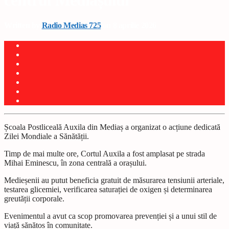
centrul Mediașului
Written by
Radio Medias 725
on 8 aprilie 2026
Școala Postliceală Auxila din Mediaș a organizat o acțiune dedicată
Zilei Mondiale a Sănătății.
Timp de mai multe ore, Cortul Auxila a fost amplasat pe strada
Mihai Eminescu, în zona centrală a orașului.
Medieșenii au putut beneficia gratuit de măsurarea tensiunii arteriale,
testarea glicemiei, verificarea saturației de oxigen și determinarea
greutății corporale.
Evenimentul a avut ca scop promovarea prevenției și a unui stil de
viață sănătos în comunitate.