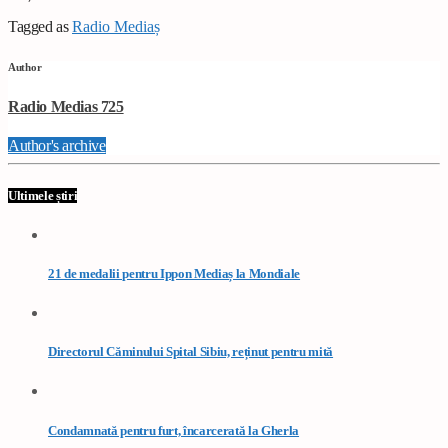
Tagged as
Radio Mediaș
Author
Radio Medias 725
Author's archive
Ultimele știri
21 de medalii pentru Ippon Mediaș la Mondiale
Directorul Căminului Spital Sibiu, reținut pentru mită
Condamnată pentru furt, încarcerată la Gherla