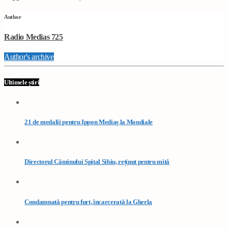
Author
Radio Medias 725
Author's archive
Ultimele știri
21 de medalii pentru Ippon Mediaș la Mondiale
Directorul Căminului Spital Sibiu, reținut pentru mită
Condamnată pentru furt, încarcerată la Gherla