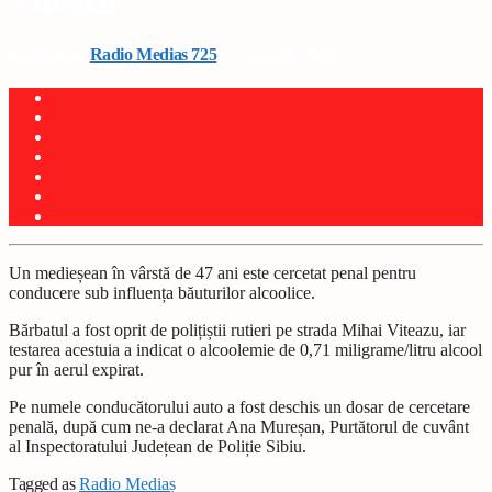
Viteazu
Written by
Radio Medias 725
on 9 aprilie 2026
Un medieșean în vârstă de 47 ani este cercetat penal pentru
conducere sub influența băuturilor alcoolice.
Bărbatul a fost oprit de polițiștii rutieri pe strada Mihai Viteazu, iar
testarea acestuia a indicat o alcoolemie de 0,71 miligrame/litru alcool
pur în aerul expirat.
Pe numele conducătorului auto a fost deschis un dosar de cercetare
penală, după cum ne-a declarat Ana Mureșan, Purtătorul de cuvânt
al Inspectoratului Județean de Poliție Sibiu.
Tagged as
Radio Mediaș