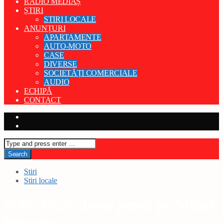
RADIO MEDIAȘ
ȘTIRI
STIRI LOCALE
ANUNȚURI
APARTAMENTE
AUTO-MOTO
CASE
DIVERSE
SOCIETĂȚI COMERCIALE
AUDIO
ECHIPĂ
CONTACT
Stiri
Stiri locale
Șofer băut, dosar penal pe Mihai