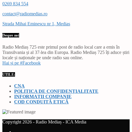
0269 834 554
contact@radiomedias.ro
Strada Mihai Eminescu nr 1, Medias
Despre noi
Radio Mediaș 725 este primul post de radio local care a emis în
Transilvania și al 37-lea din Europa. Radio Mediaș 725 îți aduce știri
locale și naționale pe unde radio sau online.
Hai și pe #Facebook
UTILE:
CNA
POLITICA DE CONFIDENȚIALITATE
INFORMAȚII COMPANIE
COD CONDUITĂ ETICĂ
Copyright 2026 - Radio Mediaș - ICA Media