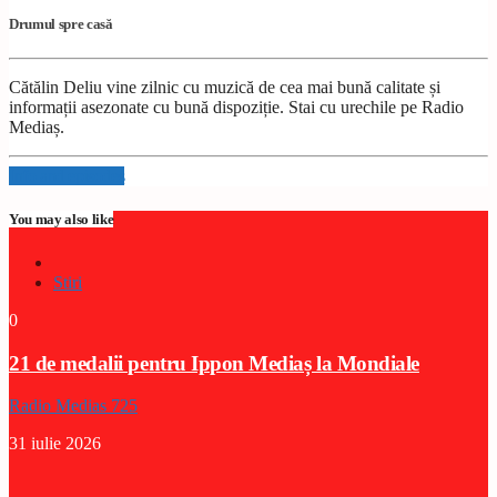
Drumul spre casă
Cătălin Deliu vine zilnic cu muzică de cea mai bună calitate și
informații asezonate cu bună dispoziție. Stai cu urechile pe Radio
Mediaș.
Info and episodes
You may also like
Stiri
0
21 de medalii pentru Ippon Mediaș la Mondiale
Radio Medias 725
31 iulie 2026