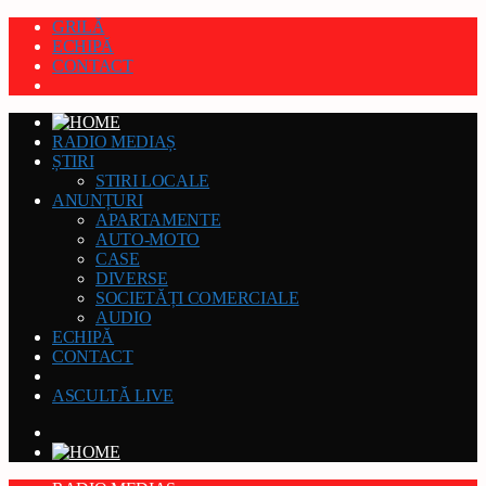
GRILĂ
ECHIPĂ
CONTACT
RADIO MEDIAȘ
ȘTIRI
STIRI LOCALE
ANUNȚURI
APARTAMENTE
AUTO-MOTO
CASE
DIVERSE
SOCIETĂȚI COMERCIALE
AUDIO
ECHIPĂ
CONTACT
ASCULTĂ LIVE