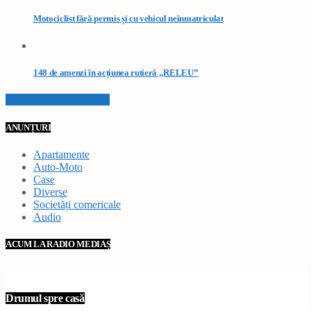
Motociclist fără permis și cu vehicul neînmatriculat
148 de amenzi în acțiunea rutieră „RELEU”
VEZI TOATE STIRILE
ANUNȚURI
Apartamente
Auto-Moto
Case
Diverse
Societăți comericale
Audio
ACUM LA RADIO MEDIAȘ
Drumul spre casă