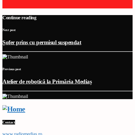
Continue reading
Next post
Șofer prins cu permisul suspendat
Previous post
Atelier de robotică la Primăria Mediaș
Contact
www,radiomedias.ro