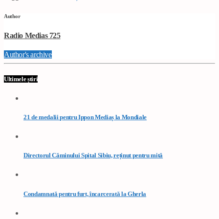
Author
Radio Medias 725
Author's archive
Ultimele știri
21 de medalii pentru Ippon Mediaș la Mondiale
Directorul Căminului Spital Sibiu, reținut pentru mită
Condamnată pentru furt, încarcerată la Gherla