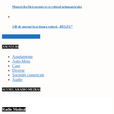
Motociclist fără permis și cu vehicul neînmatriculat
148 de amenzi în acțiunea rutieră „RELEU”
VEZI TOATE STIRILE
ANUNȚURI
Apartamente
Auto-Moto
Case
Diverse
Societăți comericale
Audio
ACUM LA RADIO MEDIAȘ
Radio Matinal