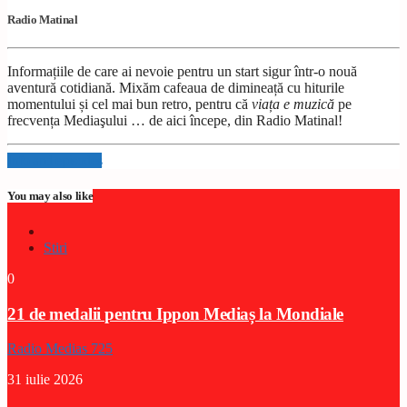
Radio Matinal
Informațiile de care ai nevoie pentru un start sigur într-o nouă
aventură cotidiană. Mixăm cafeaua de dimineață cu hiturile
momentului și cel mai bun retro, pentru că
viața e muzică
pe
frecvența Mediaşului … de aici începe, din Radio Matinal!
Info and episodes
You may also like
Stiri
0
21 de medalii pentru Ippon Mediaș la Mondiale
Radio Medias 725
31 iulie 2026