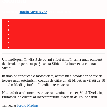
Sibiului
Written by
Radio Medias 725
on 11 mai 2026
Un medieșean în vârstă de 80 ani a fost rănit în urma unui accident
de circulație petrecut pe Șoseaua Sibiului, la intersecția cu strada
Sticlei.
În timp ce conducea o motocicletă, acesta nu a acordat prioritate de
trecere unui autoturism, condus de către un alt bărbat, în vârstă de 58
ani, din Mediaș, intrând în coliziune cu acesta.
Ne-a oferit amănunte despre acest eveniment rutier, Vlad Teodosiu,
Purtătorul de cuvânt al Inspectoratului Județean de Poliție Sibiu.
Tagged as
Radio Mediaș