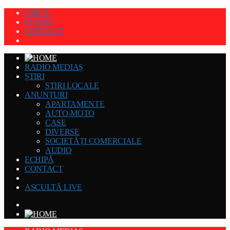
GRILĂ
ECHIPĂ
CONTACT
RADIO MEDIAȘ
ȘTIRI
STIRI LOCALE
ANUNȚURI
APARTAMENTE
AUTO-MOTO
CASE
DIVERSE
SOCIETĂȚI COMERCIALE
AUDIO
ECHIPĂ
CONTACT
ASCULTĂ LIVE