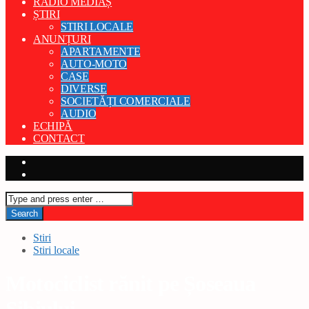
RADIO MEDIAȘ
ȘTIRI
STIRI LOCALE
ANUNȚURI
APARTAMENTE
AUTO-MOTO
CASE
DIVERSE
SOCIETĂȚI COMERCIALE
AUDIO
ECHIPĂ
CONTACT
Stiri
Stiri locale
Motociclist rănit pe Șoseaua