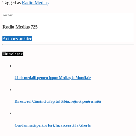
Tagged as
Radio Mediaș
Author
Radio Medias 725
Author's archive
Ultimele știri
21 de medalii pentru Ippon Mediaș la Mondiale
Directorul Căminului Spital Sibiu, reținut pentru mită
Condamnată pentru furt, încarcerată la Gherla