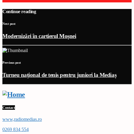
Continue reading
Next post
Modernizări în cartierul Moșnei
Previous post
Turneu național de tenis pentru juniori la Mediaș
Contact
www,radiomedias.ro
0269 834 554