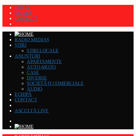
GRILĂ
ECHIPĂ
CONTACT
RADIO MEDIAȘ
ȘTIRI
STIRI LOCALE
ANUNȚURI
APARTAMENTE
AUTO-MOTO
CASE
DIVERSE
SOCIETĂȚI COMERCIALE
AUDIO
ECHIPĂ
CONTACT
ASCULTĂ LIVE