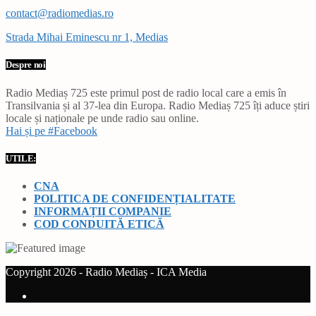
contact@radiomedias.ro
Strada Mihai Eminescu nr 1, Medias
Despre noi
Radio Mediaș 725 este primul post de radio local care a emis în
Transilvania și al 37-lea din Europa. Radio Mediaș 725 îți aduce știri
locale și naționale pe unde radio sau online.
Hai și pe #Facebook
UTILE:
CNA
POLITICA DE CONFIDENȚIALITATE
INFORMAȚII COMPANIE
COD CONDUITĂ ETICĂ
Copyright 2026 - Radio Mediaș - ICA Media