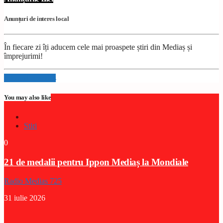
Anunțuri de interes local
În fiecare zi îți aducem cele mai proaspete știri din Mediaș și
împrejurimi!
Info and episodes
You may also like
Stiri
0
21 de medalii pentru Ippon Mediaș la Mondiale
Radio Medias 725
31 iulie 2026