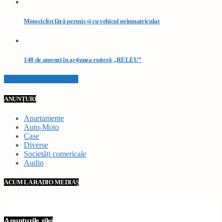
Motociclist fără permis și cu vehicul neînmatriculat
148 de amenzi în acțiunea rutieră „RELEU”
VEZI TOATE STIRILE
ANUNȚURI
Apartamente
Auto-Moto
Case
Diverse
Societăți comericale
Audio
ACUM LA RADIO MEDIAȘ
Anunțurile zilei