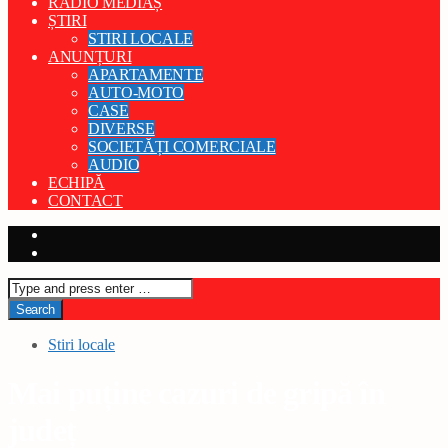
RADIO MEDIAȘ
ȘTIRI
STIRI LOCALE
ANUNȚURI
APARTAMENTE
AUTO-MOTO
CASE
DIVERSE
SOCIETĂȚI COMERCIALE
AUDIO
ECHIPĂ
CONTACT
Stiri locale
Mai puține cazuri de gripă în
județ