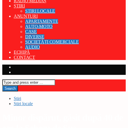
RADIO MEDIAȘ
ȘTIRI
STIRI LOCALE
ANUNȚURI
APARTAMENTE
AUTO-MOTO
CASE
DIVERSE
SOCIETĂȚI COMERCIALE
AUDIO
ECHIPĂ
CONTACT
Stiri
Stiri locale
Minor dispărut, găsit după 40 de