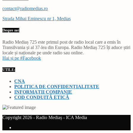
contact@radiomedias.ro
Strada Mihai Eminescu nr 1, Medias
Despre noi
Radio Mediaș 725 este primul post de radio local care a emis în
Transilvania și al 37-lea din Europa. Radio Mediaș 725 îți aduce știri
locale și naționale pe unde radio sau online.
Hai și pe #Facebook
UTILE:
CNA
POLITICA DE CONFIDENȚIALITATE
INFORMAȚII COMPANIE
COD CONDUITĂ ETICĂ
Copyright 2026 - Radio Mediaș - ICA Media