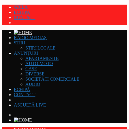
GRILĂ
ECHIPĂ
CONTACT
RADIO MEDIAȘ
ȘTIRI
STIRI LOCALE
ANUNȚURI
APARTAMENTE
AUTO-MOTO
CASE
DIVERSE
SOCIETĂȚI COMERCIALE
AUDIO
ECHIPĂ
CONTACT
ASCULTĂ LIVE