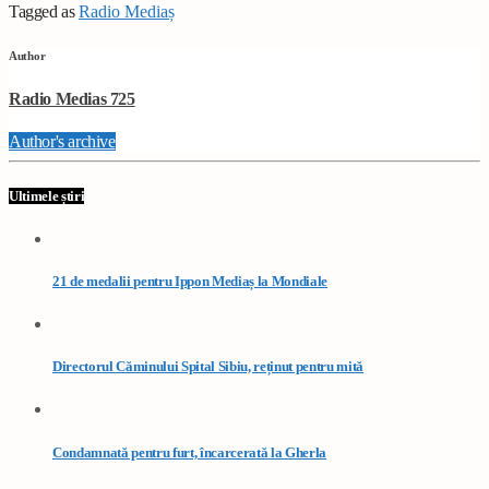
Tagged as
Radio Mediaș
Author
Radio Medias 725
Author's archive
Ultimele știri
21 de medalii pentru Ippon Mediaș la Mondiale
Directorul Căminului Spital Sibiu, reținut pentru mită
Condamnată pentru furt, încarcerată la Gherla