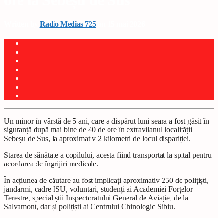
ore la Sebeșu de Sus
Written by
Radio Medias 725
on 15 mai 2026
Un minor în vârstă de 5 ani, care a dispărut luni seara a fost găsit în
siguranță după mai bine de 40 de ore în extravilanul localității
Sebeșu de Sus, la aproximativ 2 kilometri de locul dispariției.
Starea de sănătate a copilului, acesta fiind transportat la spital pentru
acordarea de îngrijiri medicale.
În acțiunea de căutare au fost implicați aproximativ 250 de polițiști,
jandarmi, cadre ISU, voluntari, studenți ai Academiei Forțelor
Terestre, specialiștii Inspectoratului General de Aviație, de la
Salvamont, dar și polițiști ai Centrului Chinologic Sibiu.