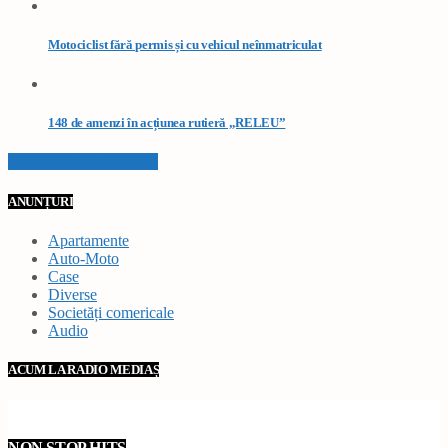
Motociclist fără permis și cu vehicul neînmatriculat
148 de amenzi în acțiunea rutieră „RELEU”
VEZI TOATE STIRILE
ANUNȚURI
Apartamente
Auto-Moto
Case
Diverse
Societăți comericale
Audio
ACUM LA RADIO MEDIAȘ
NON STOP HITS