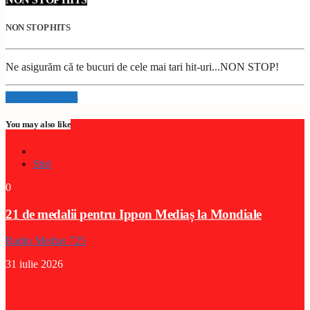
NON STOP HITS
Ne asigurăm că te bucuri de cele mai tari hit-uri...NON STOP!
Info and episodes
You may also like
Stiri
0
21 de medalii pentru Ippon Mediaș la Mondiale
Radio Medias 725
31 iulie 2026