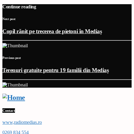
Continue reading
Next post
Copil rănit pe trecerea de pietoni în Mediaș
Previous post
Terenuri gratuite pentru 19 familii din Mediaș
Contact
www,radiomedias.ro
0269 834 554