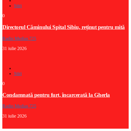
Stiri
0
Directorul Căminului Spital Sibiu, reținut pentru mită
Radio Medias 725
31 iulie 2026
Stiri
0
Condamnată pentru furt, încarcerată la Gherla
Radio Medias 725
31 iulie 2026