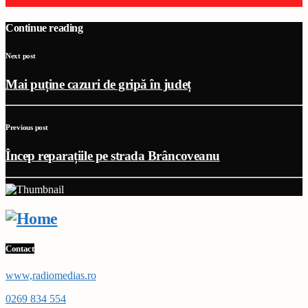
Continue reading
Next post
Mai puține cazuri de gripă în județ
Previous post
Încep reparațiile pe strada Brâncoveanu
Contact
www,radiomedias.ro
0269 834 554