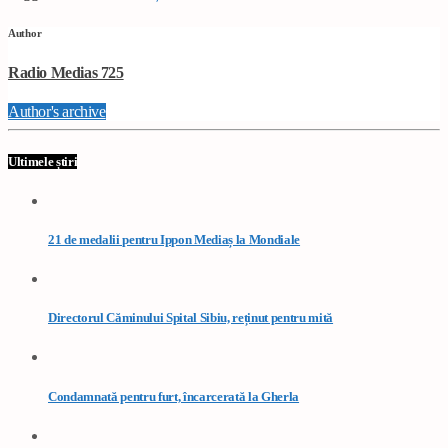
Author
Radio Medias 725
Author's archive
Ultimele știri
21 de medalii pentru Ippon Mediaș la Mondiale
Directorul Căminului Spital Sibiu, reținut pentru mită
Condamnată pentru furt, încarcerată la Gherla