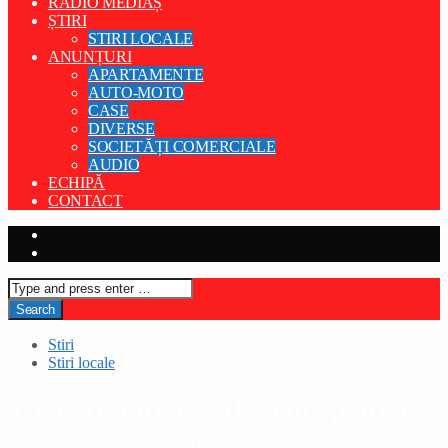
RADIO MEDIAȘ
ȘTIRI
STIRI LOCALE
ANUNȚURI
APARTAMENTE
AUTO-MOTO
CASE
DIVERSE
SOCIETĂȚI COMERCIALE
AUDIO
ECHIPĂ
CONTACT
Stiri
Stiri locale
Turneu național de tenis pentru