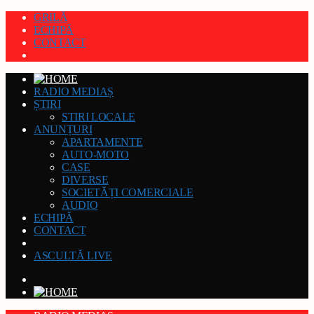
GRILĂ
ECHIPĂ
CONTACT
RADIO MEDIAȘ
ȘTIRI
STIRI LOCALE
ANUNȚURI
APARTAMENTE
AUTO-MOTO
CASE
DIVERSE
SOCIETĂȚI COMERCIALE
AUDIO
ECHIPĂ
CONTACT
ASCULTĂ LIVE