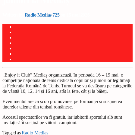
juniori la Mediaș
Written by
Radio Medias 725
on 15 mai 2026
„Enjoy it Club” Mediaș organizează, în perioada 16 – 19 mai, o
competiție națională de tenis dedicată copiilor și juniorilor legitimați
la Federația Română de Tenis. Turneul se va desfășura pe categoriile
de vârstă 10, 12, 14 și 16 ani, atât la fete, cât și la băieți.
Evenimentul are ca scop promovarea performanței și susținerea
tinerelor talente din tenisul românesc.
Accesul spectatorilor va fi gratuit, iar iubitorii sportului alb sunt
invitați să îi susțină pe viitorii campioni.
Tagged as
Radio Mediaș