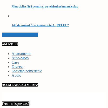
Motociclist fără permis și cu vehicul neînmatriculat
148 de amenzi în acțiunea rutieră „RELEU”
VEZI TOATE STIRILE
ANUNȚURI
Apartamente
Auto-Moto
Case
Diverse
Societăți comericale
Audio
ACUM LA RADIO MEDIAȘ
Drumul spre casă