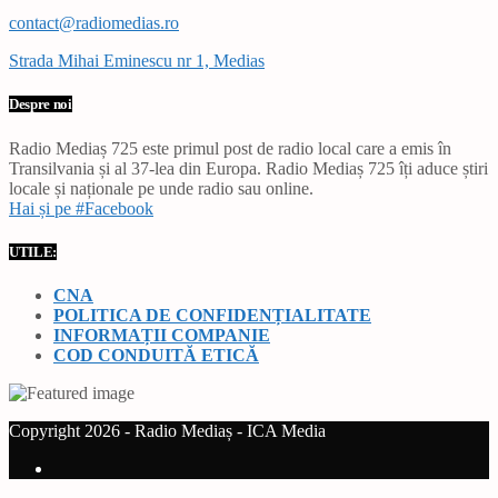
contact@radiomedias.ro
Strada Mihai Eminescu nr 1, Medias
Despre noi
Radio Mediaș 725 este primul post de radio local care a emis în
Transilvania și al 37-lea din Europa. Radio Mediaș 725 îți aduce știri
locale și naționale pe unde radio sau online.
Hai și pe #Facebook
UTILE:
CNA
POLITICA DE CONFIDENȚIALITATE
INFORMAȚII COMPANIE
COD CONDUITĂ ETICĂ
Copyright 2026 - Radio Mediaș - ICA Media