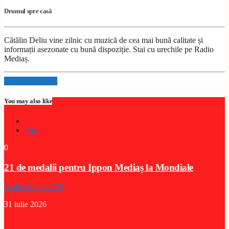
Drumul spre casă
Cătălin Deliu vine zilnic cu muzică de cea mai bună calitate și
informații asezonate cu bună dispoziție. Stai cu urechile pe Radio
Mediaș.
Info and episodes
You may also like
Stiri
0
21 de medalii pentru Ippon Mediaș la Mondiale
Radio Medias 725
31 iulie 2026