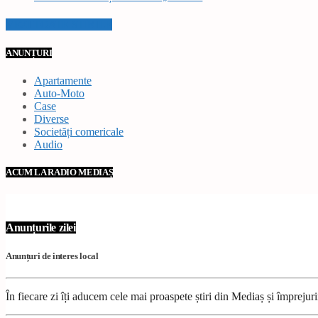
VEZI TOATE STIRILE
ANUNȚURI
Apartamente
Auto-Moto
Case
Diverse
Societăți comericale
Audio
ACUM LA RADIO MEDIAȘ
Anunțurile zilei
Anunțuri de interes local
În fiecare zi îți aducem cele mai proaspete știri din Mediaș și împrejur