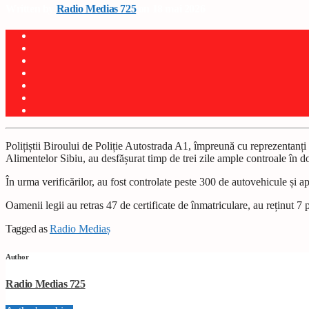
Written by
Radio Medias 725
on 18 mai 2026
Polițiștii Biroului de Poliție Autostrada A1, împreună cu reprezentanți
Alimentelor Sibiu, au desfășurat timp de trei zile ample controale în d
În urma verificărilor, au fost controlate peste 300 de autovehicule și a
Oamenii legii au retras 47 de certificate de înmatriculare, au reținut 
Tagged as
Radio Mediaș
Author
Radio Medias 725