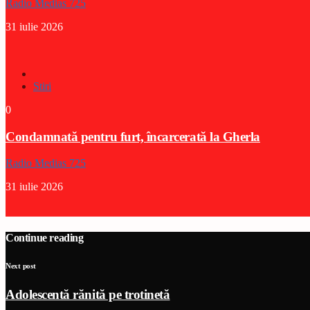
Radio Medias 725
31 iulie 2026
Stiri
0
Condamnată pentru furt, încarcerată la Gherla
Radio Medias 725
31 iulie 2026
Continue reading
Next post
Adolescentă rănită pe trotinetă