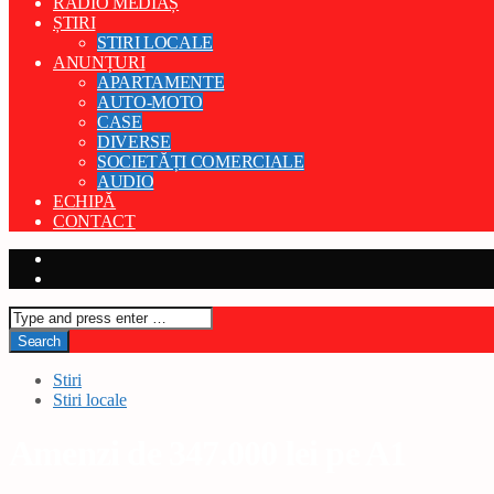
RADIO MEDIAȘ
ȘTIRI
STIRI LOCALE
ANUNȚURI
APARTAMENTE
AUTO-MOTO
CASE
DIVERSE
SOCIETĂȚI COMERCIALE
AUDIO
ECHIPĂ
CONTACT
Stiri
Stiri locale
Amenzi de 347.000 lei pe A1