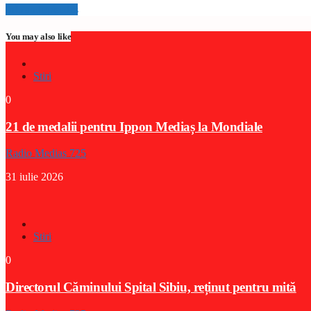
Info and episodes
You may also like
Stiri
0
21 de medalii pentru Ippon Mediaș la Mondiale
Radio Medias 725
31 iulie 2026
Stiri
0
Directorul Căminului Spital Sibiu, reținut pentru mită