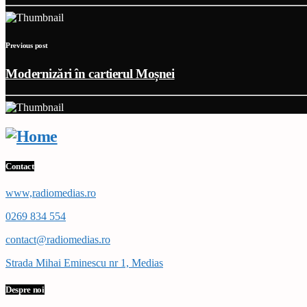
Previous post
Modernizări în cartierul Moșnei
Contact
www,radiomedias.ro
0269 834 554
contact@radiomedias.ro
Strada Mihai Eminescu nr 1, Medias
Despre noi