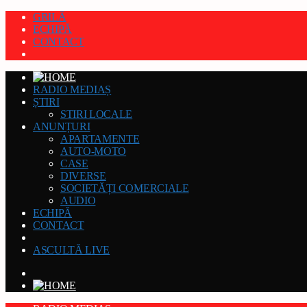
GRILĂ
ECHIPĂ
CONTACT
RADIO MEDIAȘ
ȘTIRI
STIRI LOCALE
ANUNȚURI
APARTAMENTE
AUTO-MOTO
CASE
DIVERSE
SOCIETĂȚI COMERCIALE
AUDIO
ECHIPĂ
CONTACT
ASCULTĂ LIVE