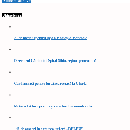
Author's archive
Ultimele știri
21 de medalii pentru Ippon Mediaș la Mondiale
Directorul Căminului Spital Sibiu, reținut pentru mită
Condamnată pentru furt, încarcerată la Gherla
Motociclist fără permis și cu vehicul neînmatriculat
148 de amenzi în acțiunea rutieră „RELEU”