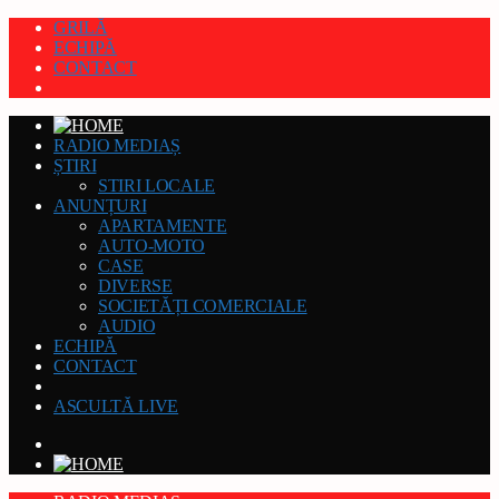
GRILĂ
ECHIPĂ
CONTACT
RADIO MEDIAȘ
ȘTIRI
STIRI LOCALE
ANUNȚURI
APARTAMENTE
AUTO-MOTO
CASE
DIVERSE
SOCIETĂȚI COMERCIALE
AUDIO
ECHIPĂ
CONTACT
ASCULTĂ LIVE