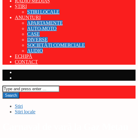
RADIO MEDIAȘ
ȘTIRI
STIRI LOCALE
ANUNȚURI
APARTAMENTE
AUTO-MOTO
CASE
DIVERSE
SOCIETĂȚI COMERCIALE
AUDIO
ECHIPĂ
CONTACT
Stiri
Stiri locale
Carnaval de vară la Gaz Metan