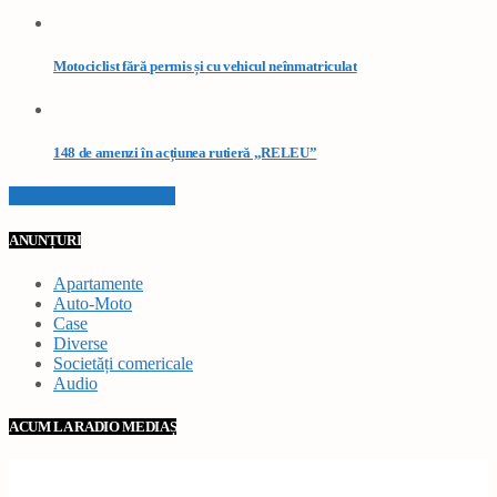
Motociclist fără permis și cu vehicul neînmatriculat
148 de amenzi în acțiunea rutieră „RELEU”
VEZI TOATE STIRILE
ANUNȚURI
Apartamente
Auto-Moto
Case
Diverse
Societăți comericale
Audio
ACUM LA RADIO MEDIAȘ