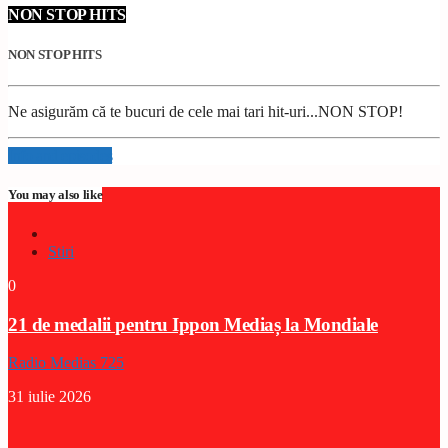
NON STOP HITS
NON STOP HITS
Ne asigurăm că te bucuri de cele mai tari hit-uri...NON STOP!
Info and episodes
You may also like
Stiri
0
21 de medalii pentru Ippon Mediaș la Mondiale
Radio Medias 725
31 iulie 2026