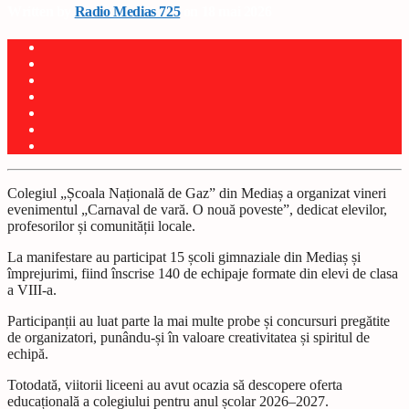
Written by
Radio Medias 725
on 18 mai 2026
Colegiul „Școala Națională de Gaz” din Mediaș a organizat vineri
evenimentul „Carnaval de vară. O nouă poveste”, dedicat elevilor,
profesorilor și comunității locale.
La manifestare au participat 15 școli gimnaziale din Mediaș și
împrejurimi, fiind înscrise 140 de echipaje formate din elevi de clasa
a VIII-a.
Participanții au luat parte la mai multe probe și concursuri pregătite
de organizatori, punându-și în valoare creativitatea și spiritul de
echipă.
Totodată, viitorii liceeni au avut ocazia să descopere oferta
educațională a colegiului pentru anul școlar 2026–2027.