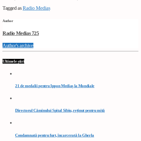
Tagged as
Radio Mediaș
Author
Radio Medias 725
Author's archive
Ultimele știri
21 de medalii pentru Ippon Mediaș la Mondiale
Directorul Căminului Spital Sibiu, reținut pentru mită
Condamnată pentru furt, încarcerată la Gherla