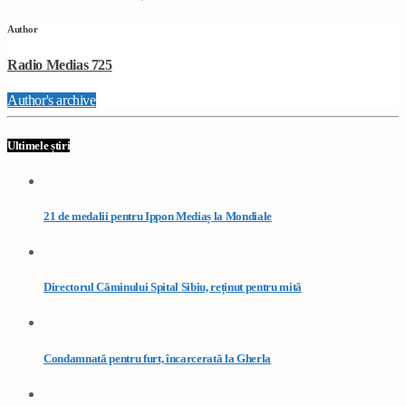
Author
Radio Medias 725
Author's archive
Ultimele știri
21 de medalii pentru Ippon Mediaș la Mondiale
Directorul Căminului Spital Sibiu, reținut pentru mită
Condamnată pentru furt, încarcerată la Gherla