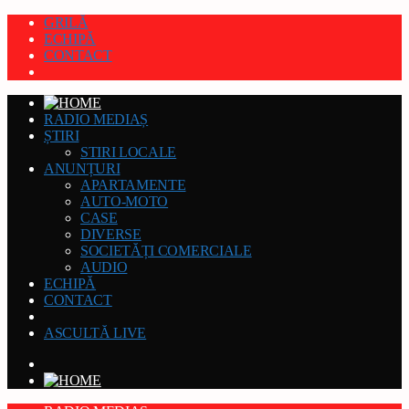
GRILĂ
ECHIPĂ
CONTACT
RADIO MEDIAȘ
ȘTIRI
STIRI LOCALE
ANUNȚURI
APARTAMENTE
AUTO-MOTO
CASE
DIVERSE
SOCIETĂȚI COMERCIALE
AUDIO
ECHIPĂ
CONTACT
ASCULTĂ LIVE