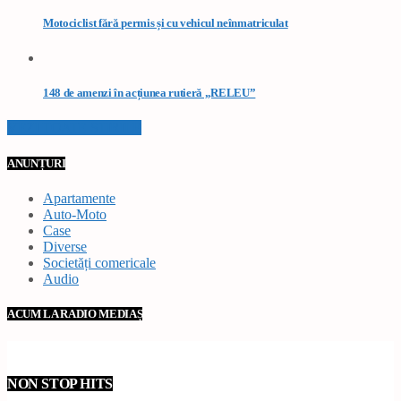
Motociclist fără permis și cu vehicul neînmatriculat
148 de amenzi în acțiunea rutieră „RELEU”
VEZI TOATE STIRILE
ANUNȚURI
Apartamente
Auto-Moto
Case
Diverse
Societăți comericale
Audio
ACUM LA RADIO MEDIAȘ
NON STOP HITS