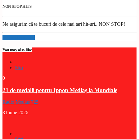
NON STOP HITS
Ne asigurăm că te bucuri de cele mai tari hit-uri...NON STOP!
Info and episodes
You may also like
Stiri
0
21 de medalii pentru Ippon Mediaș la Mondiale
Radio Medias 725
31 iulie 2026