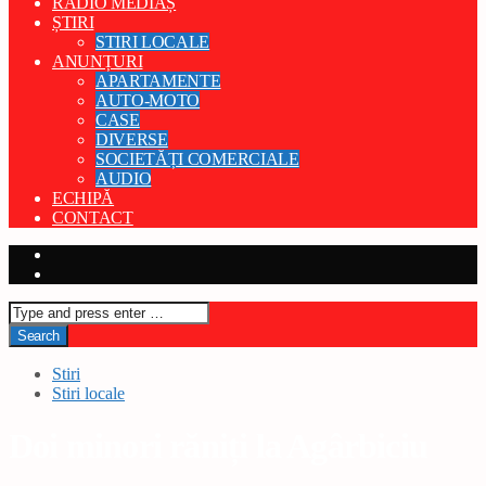
RADIO MEDIAȘ
ȘTIRI
STIRI LOCALE
ANUNȚURI
APARTAMENTE
AUTO-MOTO
CASE
DIVERSE
SOCIETĂȚI COMERCIALE
AUDIO
ECHIPĂ
CONTACT
Stiri
Stiri locale
Doi minori răniți la Agârbiciu