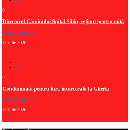
Stiri
0
Directorul Căminului Spital Sibiu, reținut pentru mită
Radio Medias 725
31 iulie 2026
Stiri
0
Condamnată pentru furt, încarcerată la Gherla
Radio Medias 725
31 iulie 2026