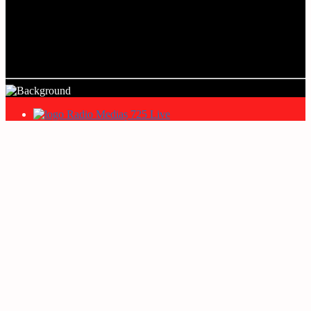
Current track
Title
Artist
Radio Mediaș 725 Live