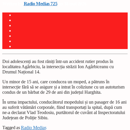
Written by
Radio Medias 725
on 18 mai 2026
Doi adolescenți au fost răniți într-un accident rutier produs în
localitatea Agârbiciu, la intersecția străzii Ion Agârbiceanu cu
Drumul Național 14.
Un minor de 15 ani, care conducea un moped, a pătruns în
intersecție fără să se asigure și a intrat în coliziune cu un autoturism
condus de un bărbat de 29 de ani din județul Harghita.
În urma impactului, conducătorul mopedului și un pasager de 16 ani
au suferit vătămări corporale, fiind transportați la spital, după cum
ne-a declarat Vlad Teodosiu, purtătorul de cuvânt al Inspectoratului
Județean de Poliție Sibiu.
Tagged as
Radio Mediaș