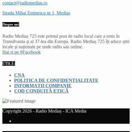
contact@radiomedias.ro
Strada Mihai Eminescu nr 1, Medias
Despre noi
Radio Mediaș 725 este primul post de radio local care a emis în
Transilvania și al 37-lea din Europa. Radio Mediaș 725 îți aduce știri
locale și naționale pe unde radio sau online.
Hai și pe #Facebook
UTILE:
CNA
POLITICA DE CONFIDENȚIALITATE
INFORMAȚII COMPANIE
COD CONDUITĂ ETICĂ
Copyright 2026 - Radio Mediaș - ICA Media