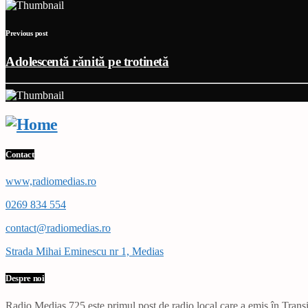
Previous post
Adolescentă rănită pe trotinetă
Contact
www,radiomedias.ro
0269 834 554
contact@radiomedias.ro
Strada Mihai Eminescu nr 1, Medias
Despre noi
Radio Mediaș 725 este primul post de radio local care a emis în Transil