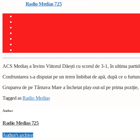
Written by
Radio Medias 725
on 18 mai 2026
ACS Mediaș a învins Viitorul Dăești cu scorul de 3-1, în ultima partid
Confruntarea s-a disputat pe un teren îmbibat de apă, după ce o furtună 
Gruparea de pe Târnava Mare a încheiat play-out-ul pe prima poziție, în
Tagged as
Radio Mediaș
Author
Radio Medias 725
Author's archive