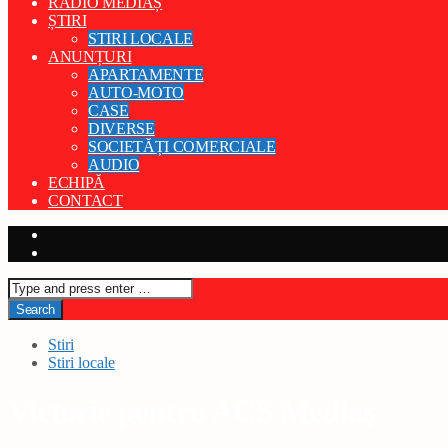
RADIO MEDIAȘ
ȘTIRI
STIRI LOCALE
ANUNȚURI
APARTAMENTE
AUTO-MOTO
CASE
DIVERSE
SOCIETĂȚI COMERCIALE
AUDIO
ECHIPĂ
CONTACT
Stiri
Stiri locale
Victorie pentru ACS Mediaș