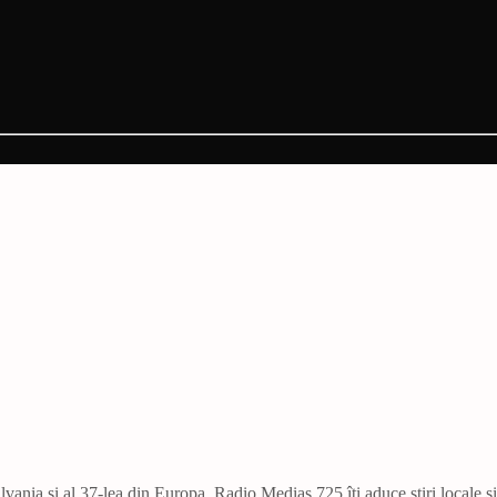
vania și al 37-lea din Europa. Radio Mediaș 725 îți aduce știri locale ș