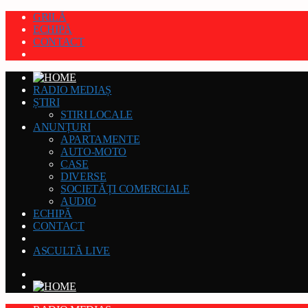
GRILĂ
ECHIPĂ
CONTACT
RADIO MEDIAȘ
ȘTIRI
STIRI LOCALE
ANUNȚURI
APARTAMENTE
AUTO-MOTO
CASE
DIVERSE
SOCIETĂȚI COMERCIALE
AUDIO
ECHIPĂ
CONTACT
ASCULTĂ LIVE