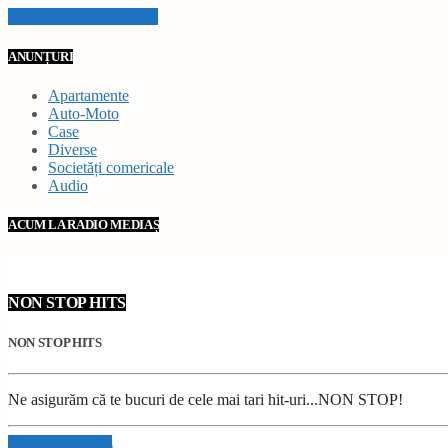
VEZI TOATE STIRILE
ANUNȚURI
Apartamente
Auto-Moto
Case
Diverse
Societăți comericale
Audio
ACUM LA RADIO MEDIAȘ
NON STOP HITS
NON STOP HITS
Ne asigurăm că te bucuri de cele mai tari hit-uri...NON STOP!
Info and episodes