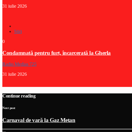
31 iulie 2026
Stiri
0
Condamnată pentru furt, încarcerată la Gherla
Radio Medias 725
31 iulie 2026
Continue reading
Next post
Carnaval de vară la Gaz Metan