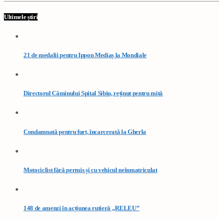
Ultimele știri
21 de medalii pentru Ippon Mediaș la Mondiale
Directorul Căminului Spital Sibiu, reținut pentru mită
Condamnată pentru furt, încarcerată la Gherla
Motociclist fără permis și cu vehicul neînmatriculat
148 de amenzi în acțiunea rutieră „RELEU”