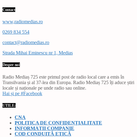
Contact
www,radiomedias.ro
0269 834 554
contact@radiomedias.ro
Strada Mihai Eminescu nr 1, Medias
Despre noi
Radio Mediaș 725 este primul post de radio local care a emis în
Transilvania și al 37-lea din Europa. Radio Mediaș 725 îți aduce știri
locale și naționale pe unde radio sau online.
Hai și pe #Facebook
UTILE:
CNA
POLITICA DE CONFIDENȚIALITATE
INFORMAȚII COMPANIE
COD CONDUITĂ ETICĂ