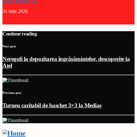
Radio Medias 725
31 iulie 2026
Continue reading
Next post
Nereguli la depozitarea îngrășămintelor, descoperite la
Ațel
Previous post
Turneu caritabil de baschet 3×3 la Mediaș