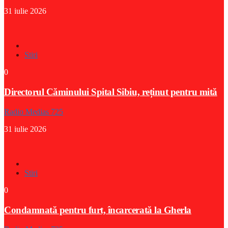
31 iulie 2026
Stiri
0
Directorul Căminului Spital Sibiu, reținut pentru mită
Radio Medias 725
31 iulie 2026
Stiri
0
Condamnată pentru furt, încarcerată la Gherla