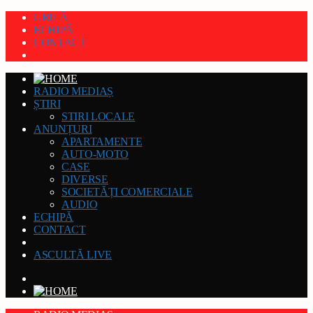
GRILĂ
ECHIPĂ
CONTACT
RADIO MEDIAȘ
ȘTIRI
STIRI LOCALE
ANUNȚURI
APARTAMENTE
AUTO-MOTO
CASE
DIVERSE
SOCIETĂȚI COMERCIALE
AUDIO
ECHIPĂ
CONTACT
ASCULTĂ LIVE