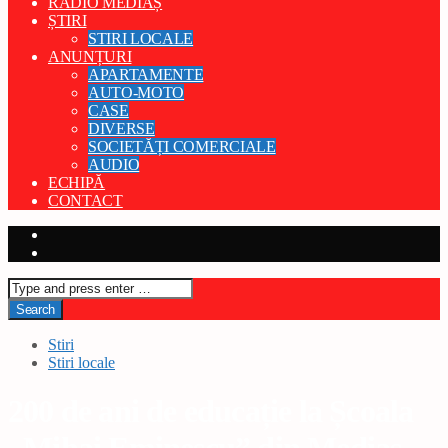
RADIO MEDIAȘ
ȘTIRI
STIRI LOCALE
ANUNȚURI
APARTAMENTE
AUTO-MOTO
CASE
DIVERSE
SOCIETĂȚI COMERCIALE
AUDIO
ECHIPĂ
CONTACT
Stiri
Stiri locale
200 de ani de educație la Școala