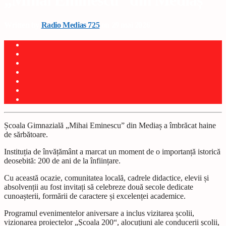
„Mihai Eminescu” din Mediaș
Written by
Radio Medias 725
on 29 mai 2026
Școala Gimnazială „Mihai Eminescu” din Mediaș a îmbrăcat haine
de sărbătoare.
Instituția de învățământ a marcat un moment de o importanță istorică
deosebită: 200 de ani de la înființare.
Cu această ocazie, comunitatea locală, cadrele didactice, elevii și
absolvenții au fost invitați să celebreze două secole dedicate
cunoașterii, formării de caractere și excelenței academice.
Programul evenimentelor aniversare a inclus vizitarea școlii,
vizionarea proiectelor „Școala 200“, alocuțiuni ale conducerii școlii,