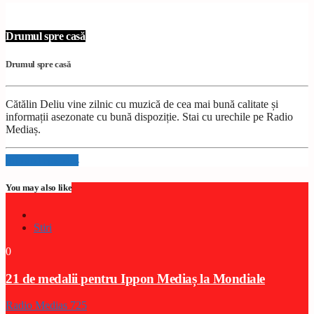
Drumul spre casă
Drumul spre casă
Cătălin Deliu vine zilnic cu muzică de cea mai bună calitate și
informații asezonate cu bună dispoziție. Stai cu urechile pe Radio
Mediaș.
Info and episodes
You may also like
Stiri
0
21 de medalii pentru Ippon Mediaș la Mondiale
Radio Medias 725