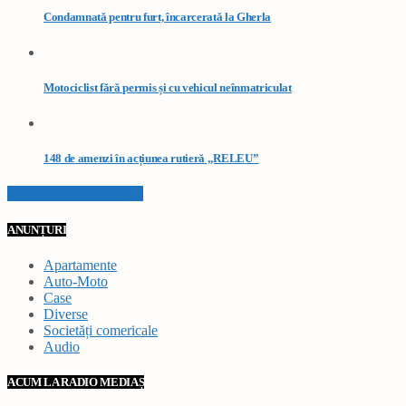
Condamnată pentru furt, încarcerată la Gherla
Motociclist fără permis și cu vehicul neînmatriculat
148 de amenzi în acțiunea rutieră „RELEU”
VEZI TOATE STIRILE
ANUNȚURI
Apartamente
Auto-Moto
Case
Diverse
Societăți comericale
Audio
ACUM LA RADIO MEDIAȘ