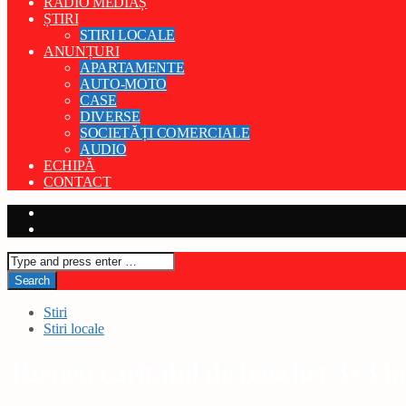
RADIO MEDIAȘ
ȘTIRI
STIRI LOCALE
ANUNȚURI
APARTAMENTE
AUTO-MOTO
CASE
DIVERSE
SOCIETĂȚI COMERCIALE
AUDIO
ECHIPĂ
CONTACT
Stiri
Stiri locale
Turneu caritabil de baschet 3×3 l