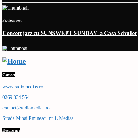
Previous post
Concert jazz cu SUNSWEPT SUNDAY la Casa Schuller
Contact
www,radiomedias.ro
0269 834 554
contact@radiomedias.ro
Strada Mihai Eminescu nr 1, Medias
Despre noi