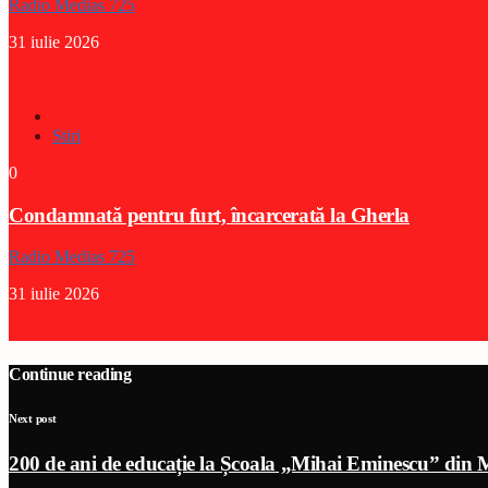
Radio Medias 725
31 iulie 2026
Stiri
0
Condamnată pentru furt, încarcerată la Gherla
Radio Medias 725
31 iulie 2026
Continue reading
Next post
200 de ani de educație la Școala „Mihai Eminescu” din 