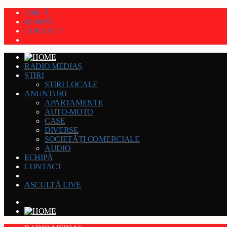
GRILĂ
ECHIPĂ
CONTACT
RADIO MEDIAȘ
ȘTIRI
STIRI LOCALE
ANUNȚURI
APARTAMENTE
AUTO-MOTO
CASE
DIVERSE
SOCIETĂȚI COMERCIALE
AUDIO
ECHIPĂ
CONTACT
ASCULTĂ LIVE