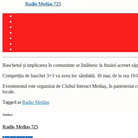
Written by
Radio Medias 725
on 29 mai 2026
Baschetul și implicarea în comunitate se întâlnesc la finalul acestei să
Competiția de baschet 3×3 va avea loc sâmbătă, 30 mai, de la ora 10:0
Evenimentul este organizat de Clubul Interact Mediaș, în parteneriat cu
locale.
Tagged as
Radio Mediaș
Author
Radio Medias 725