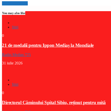
Info and episodes
You may also like
Stiri
0
21 de medalii pentru Ippon Mediaș la Mondiale
Radio Medias 725
31 iulie 2026
Stiri
0
Directorul Căminului Spital Sibiu, reținut pentru mită