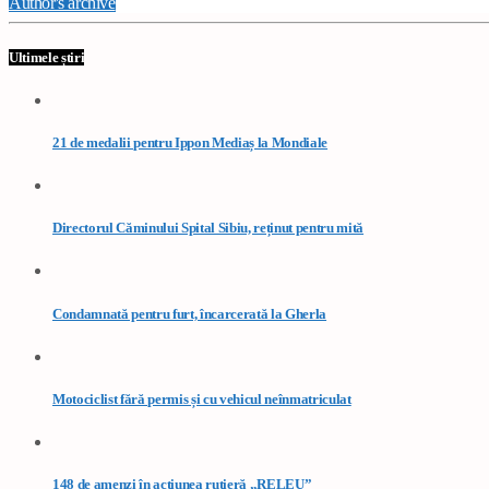
Author's archive
Ultimele știri
21 de medalii pentru Ippon Mediaș la Mondiale
Directorul Căminului Spital Sibiu, reținut pentru mită
Condamnată pentru furt, încarcerată la Gherla
Motociclist fără permis și cu vehicul neînmatriculat
148 de amenzi în acțiunea rutieră „RELEU”