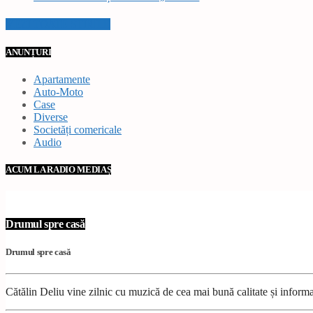
VEZI TOATE STIRILE
ANUNȚURI
Apartamente
Auto-Moto
Case
Diverse
Societăți comericale
Audio
ACUM LA RADIO MEDIAȘ
Drumul spre casă
Drumul spre casă
Cătălin Deliu vine zilnic cu muzică de cea mai bună calitate și inform