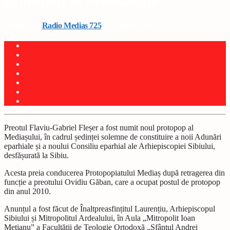
protopop al Mediașului
Written by
Radio Medias 725
on 2 iunie 2026
Preotul Flaviu-Gabriel Fleșer a fost numit noul protopop al
Mediașului, în cadrul ședinței solemne de constituire a noii Adunări
eparhiale și a noului Consiliu eparhial ale Arhiepiscopiei Sibiului,
desfășurată la Sibiu.
Acesta preia conducerea Protopopiatului Mediaș după retragerea din
funcție a preotului Ovidiu Găban, care a ocupat postul de protopop
din anul 2010.
Anunțul a fost făcut de Înaltpreasfințitul Laurențiu, Arhiepiscopul
Sibiului și Mitropolitul Ardealului, în Aula „Mitropolit Ioan
Mețianu” a Facultății de Teologie Ortodoxă „Sfântul Andrei