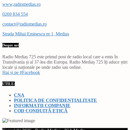
www,radiomedias.ro
0269 834 554
contact@radiomedias.ro
Strada Mihai Eminescu nr 1, Medias
Despre noi
Radio Mediaș 725 este primul post de radio local care a emis în
Transilvania și al 37-lea din Europa. Radio Mediaș 725 îți aduce știri
locale și naționale pe unde radio sau online.
Hai și pe #Facebook
UTILE:
CNA
POLITICA DE CONFIDENȚIALITATE
INFORMAȚII COMPANIE
COD CONDUITĂ ETICĂ