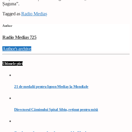
Șaguna”.
Tagged as
Radio Mediaș
Author
Radio Medias 725
Author's archive
Ultimele știri
21 de medalii pentru Ippon Mediaș la Mondiale
Directorul Căminului Spital Sibiu, reținut pentru mită