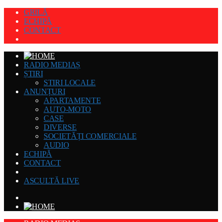
GRILĂ
ECHIPĂ
CONTACT
RADIO MEDIAȘ
ȘTIRI
STIRI LOCALE
ANUNȚURI
APARTAMENTE
AUTO-MOTO
CASE
DIVERSE
SOCIETĂȚI COMERCIALE
AUDIO
ECHIPĂ
CONTACT
ASCULTĂ LIVE