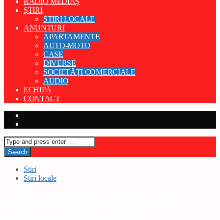
RADIO MEDIAȘ
ȘTIRI
STIRI LOCALE
ANUNȚURI
APARTAMENTE
AUTO-MOTO
CASE
DIVERSE
SOCIETĂȚI COMERCIALE
AUDIO
ECHIPĂ
CONTACT
Stiri
Stiri locale
Flaviu-Gabriel Fleșer, noul