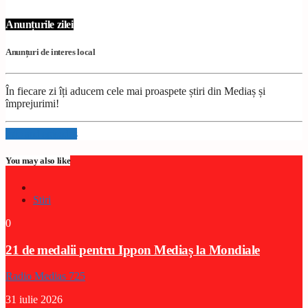
Anunțurile zilei
Anunțuri de interes local
În fiecare zi îți aducem cele mai proaspete știri din Mediaș și
împrejurimi!
Info and episodes
You may also like
Stiri
0
21 de medalii pentru Ippon Mediaș la Mondiale
Radio Medias 725
31 iulie 2026