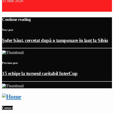
31 iulie 2026
Continue reading
Next post
Șofer băut, cercetat după o tamponare în lanț la Sibiu
Previous post
15 echipe la turneul caritabil InterCup
Contact