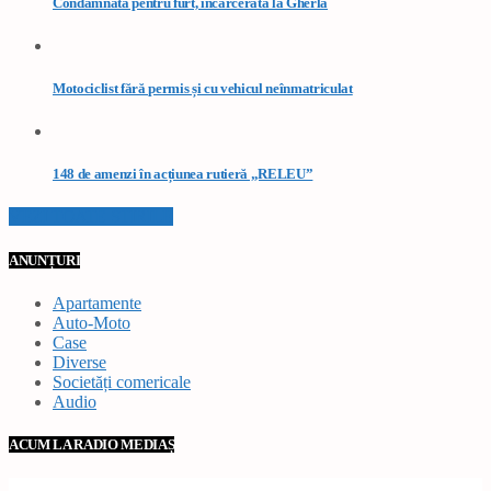
Condamnată pentru furt, încarcerată la Gherla
Motociclist fără permis și cu vehicul neînmatriculat
148 de amenzi în acțiunea rutieră „RELEU”
VEZI TOATE STIRILE
ANUNȚURI
Apartamente
Auto-Moto
Case
Diverse
Societăți comericale
Audio
ACUM LA RADIO MEDIAȘ