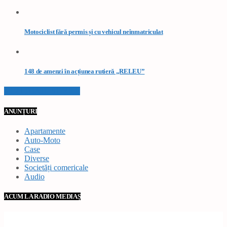
Motociclist fără permis și cu vehicul neînmatriculat
148 de amenzi în acțiunea rutieră „RELEU”
VEZI TOATE STIRILE
ANUNȚURI
Apartamente
Auto-Moto
Case
Diverse
Societăți comericale
Audio
ACUM LA RADIO MEDIAȘ