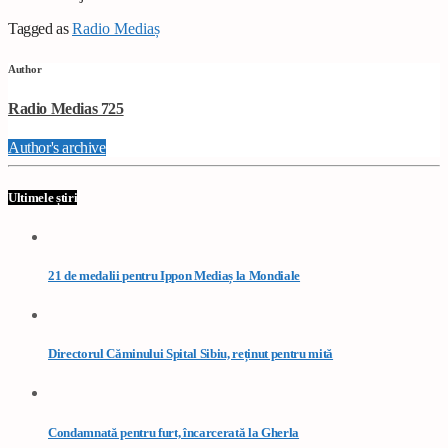
Tagged as
Radio Mediaș
Author
Radio Medias 725
Author's archive
Ultimele știri
21 de medalii pentru Ippon Mediaș la Mondiale
Directorul Căminului Spital Sibiu, reținut pentru mită
Condamnată pentru furt, încarcerată la Gherla