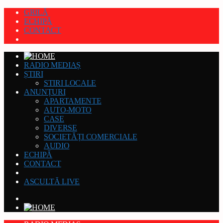
GRILĂ
ECHIPĂ
CONTACT
RADIO MEDIAȘ
ȘTIRI
STIRI LOCALE
ANUNȚURI
APARTAMENTE
AUTO-MOTO
CASE
DIVERSE
SOCIETĂȚI COMERCIALE
AUDIO
ECHIPĂ
CONTACT
ASCULTĂ LIVE