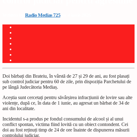
control judiciar pentru agresiune
Written by
Radio Medias 725
on 4 iunie 2026
Doi bărbați din Brateiu, în vârstă de 27 și 29 de ani, au fost plasați
sub control judiciar pentru 60 de zile, prin dispoziția Parchetului de
pe lângă Judecătoria Mediaș.
Aceștia sunt cercetați pentru săvârșirea infracțiunii de lovire sau alte
violențe, după ce, în data de 1 iunie, au agresat un bărbat de 34 de
ani din localitate.
Incidentul s-a produs pe fondul consumului de alcool și al unui
conflict spontan, victima fiind lovită cu un obiect contondent. Cei
doi au fost reținuți timp de 24 de ore înainte de dispunerea măsurii
controlului judiciar.