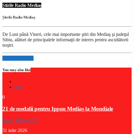
Știrile Radio Mediaș
Știrile Radio Mediaș
De Luni până Vineri, cele mai importante ştiri din Mediaş şi judeţul
Sibiu, alături de principalele informaţii de interes pentru ascultătorii
noştri.
Info and episodes
You may also like
Stiri
0
21 de medalii pentru Ippon Mediaș la Mondiale
Radio Medias 725
31 iulie 2026