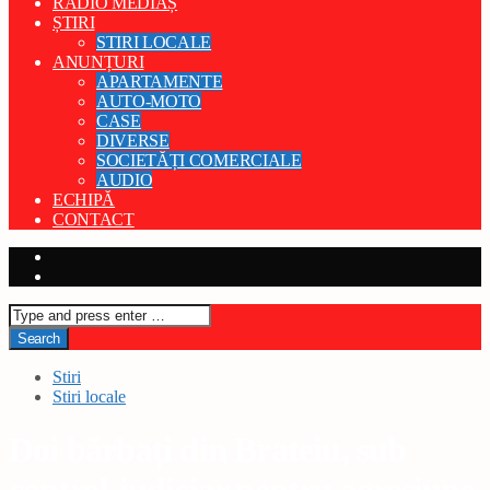
RADIO MEDIAȘ
ȘTIRI
STIRI LOCALE
ANUNȚURI
APARTAMENTE
AUTO-MOTO
CASE
DIVERSE
SOCIETĂȚI COMERCIALE
AUDIO
ECHIPĂ
CONTACT
Stiri
Stiri locale
Doi bărbați din Brateiu, sub