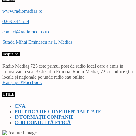
www,radiomedias.ro
0269 834 554
contact@radiomedias.ro
Strada Mihai Eminescu nr 1, Medias
Despre noi
Radio Mediaș 725 este primul post de radio local care a emis în
Transilvania și al 37-lea din Europa. Radio Mediaș 725 îți aduce știri
locale și naționale pe unde radio sau online.
Hai și pe #Facebook
UTILE:
CNA
POLITICA DE CONFIDENȚIALITATE
INFORMAȚII COMPANIE
COD CONDUITĂ ETICĂ