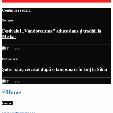
Continue reading
Next post
Festivalul „Vándorcsizma” aduce dans și tradiții la
Mediaș
Previous post
Șofer băut, cercetat după o tamponare în lanț la Sibiu
Contact