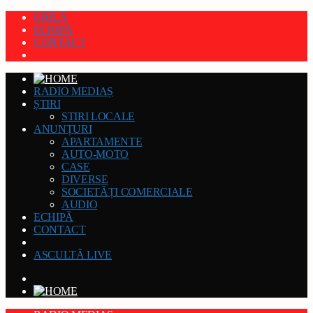
GRILĂ
ECHIPĂ
CONTACT
RADIO MEDIAȘ
ȘTIRI
STIRI LOCALE
ANUNȚURI
APARTAMENTE
AUTO-MOTO
CASE
DIVERSE
SOCIETĂȚI COMERCIALE
AUDIO
ECHIPĂ
CONTACT
ASCULTĂ LIVE