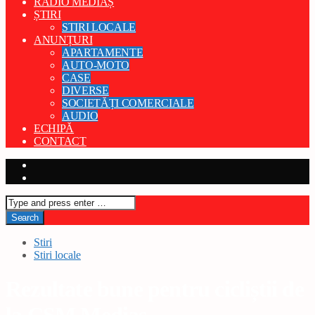
RADIO MEDIAȘ
ȘTIRI
STIRI LOCALE
ANUNȚURI
APARTAMENTE
AUTO-MOTO
CASE
DIVERSE
SOCIETĂȚI COMERCIALE
AUDIO
ECHIPĂ
CONTACT
Stiri
Stiri locale
Rezultate bune pentru cicliștii de