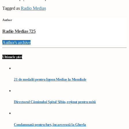
Tagged as
Radio Mediaș
Author
Radio Medias 725
Author's archive
Ultimele știri
21 de medalii pentru Ippon Mediaș la Mondiale
Directorul Căminului Spital Sibiu, reținut pentru mită
Condamnată pentru furt, încarcerată la Gherla