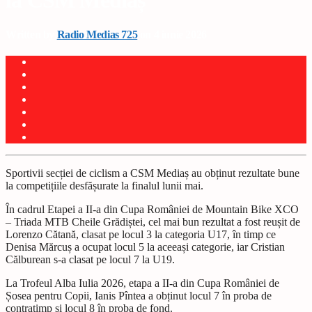
la CSM Mediaș
Written by
Radio Medias 725
on 4 iunie 2026
Sportivii secției de ciclism a CSM Mediaș au obținut rezultate bune
la competițiile desfășurate la finalul lunii mai.
În cadrul Etapei a II-a din Cupa României de Mountain Bike XCO
– Triada MTB Cheile Grădiștei, cel mai bun rezultat a fost reușit de
Lorenzo Cătană, clasat pe locul 3 la categoria U17, în timp ce
Denisa Mărcuș a ocupat locul 5 la aceeași categorie, iar Cristian
Călburean s-a clasat pe locul 7 la U19.
La Trofeul Alba Iulia 2026, etapa a II-a din Cupa României de
Șosea pentru Copii, Ianis Pîntea a obținut locul 7 în proba de
contratimp și locul 8 în proba de fond.