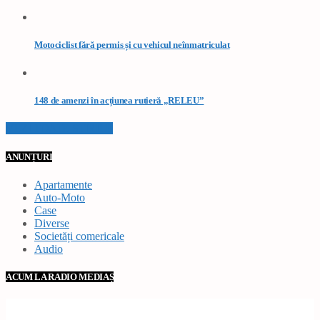
Motociclist fără permis și cu vehicul neînmatriculat
148 de amenzi în acțiunea rutieră „RELEU”
VEZI TOATE STIRILE
ANUNȚURI
Apartamente
Auto-Moto
Case
Diverse
Societăți comericale
Audio
ACUM LA RADIO MEDIAȘ