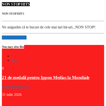
NON STOP HITS
NON STOP HITS
Ne asigurăm că te bucuri de cele mai tari hit-uri...NON STOP!
Info and episodes
You may also like
Stiri
0
21 de medalii pentru Ippon Mediaș la Mondiale
Radio Medias 725
31 iulie 2026