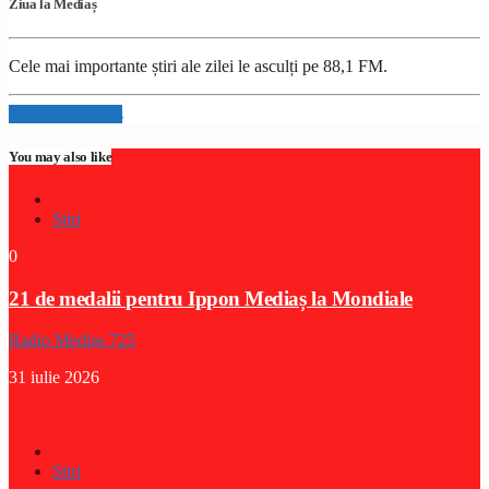
Ziua la Mediaș
Cele mai importante știri ale zilei le asculți pe 88,1 FM.
Info and episodes
You may also like
Stiri
0
21 de medalii pentru Ippon Mediaș la Mondiale
Radio Medias 725
31 iulie 2026
Stiri