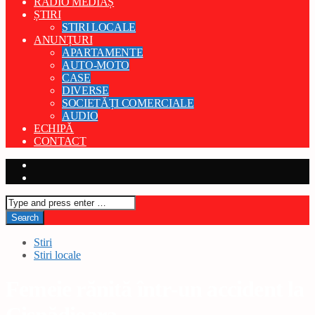
RADIO MEDIAȘ
ȘTIRI
STIRI LOCALE
ANUNȚURI
APARTAMENTE
AUTO-MOTO
CASE
DIVERSE
SOCIETĂȚI COMERCIALE
AUDIO
ECHIPĂ
CONTACT
Stiri
Stiri locale
Femeie rănită într-un accident la