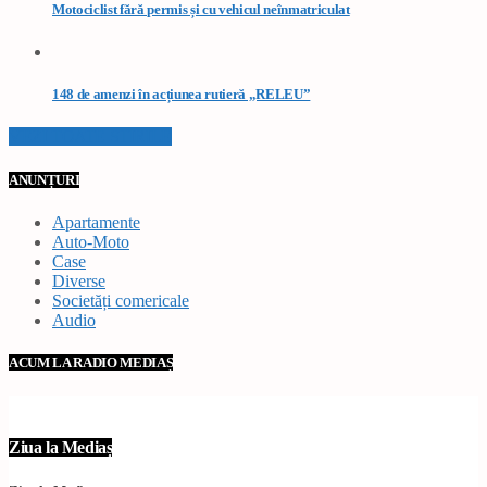
Motociclist fără permis și cu vehicul neînmatriculat
148 de amenzi în acțiunea rutieră „RELEU”
VEZI TOATE STIRILE
ANUNȚURI
Apartamente
Auto-Moto
Case
Diverse
Societăți comericale
Audio
ACUM LA RADIO MEDIAȘ
Ziua la Mediaș