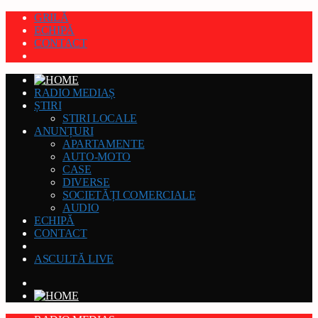
GRILĂ
ECHIPĂ
CONTACT
RADIO MEDIAȘ
ȘTIRI
STIRI LOCALE
ANUNȚURI
APARTAMENTE
AUTO-MOTO
CASE
DIVERSE
SOCIETĂȚI COMERCIALE
AUDIO
ECHIPĂ
CONTACT
ASCULTĂ LIVE