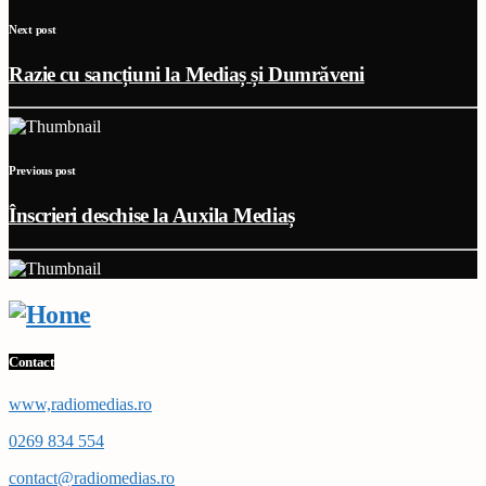
Next post
Razie cu sancțiuni la Mediaș și Dumrăveni
Previous post
Înscrieri deschise la Auxila Mediaș
Contact
www,radiomedias.ro
0269 834 554
contact@radiomedias.ro