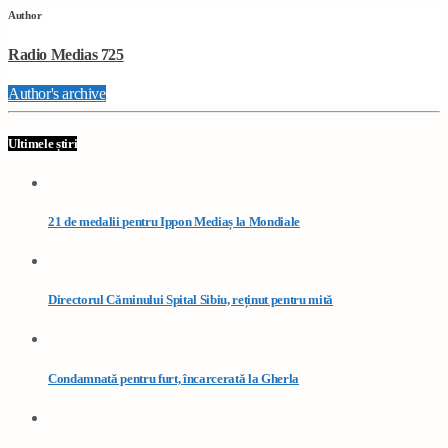
Author
Radio Medias 725
Author's archive
Ultimele știri
21 de medalii pentru Ippon Mediaș la Mondiale
Directorul Căminului Spital Sibiu, reținut pentru mită
Condamnată pentru furt, încarcerată la Gherla