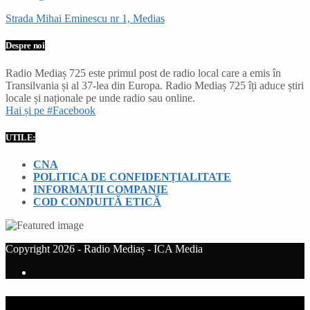
Strada Mihai Eminescu nr 1, Medias
Despre noi
Radio Mediaș 725 este primul post de radio local care a emis în
Transilvania și al 37-lea din Europa. Radio Mediaș 725 îți aduce știri
locale și naționale pe unde radio sau online.
Hai și pe #Facebook
UTILE:
CNA
POLITICA DE CONFIDENȚIALITATE
INFORMAȚII COMPANIE
COD CONDUITĂ ETICĂ
Copyright 2026 - Radio Mediaș - ICA Media
Current track