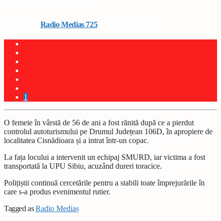
Cisnădioara
Written by
Radio Medias 725
on 8 iunie 2026
1
O femeie în vârstă de 56 de ani a fost rănită după ce a pierdut
controlul autoturismului pe Drumul Județean 106D, în apropiere de
localitatea Cisnădioara și a intrat într-un copac.
La fața locului a intervenit un echipaj SMURD, iar victima a fost
transportată la UPU Sibiu, acuzând dureri toracice.
Polițiștii continuă cercetările pentru a stabili toate împrejurările în
care s-a produs evenimentul rutier.
Tagged as
Radio Mediaș