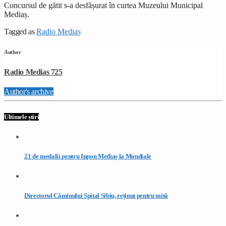
Concursul de gătit s-a desfășurat în curtea Muzeului Municipal
Mediaș.
Tagged as
Radio Mediaș
Author
Radio Medias 725
Author's archive
Ultimele știri
21 de medalii pentru Ippon Mediaș la Mondiale
Directorul Căminului Spital Sibiu, reținut pentru mită