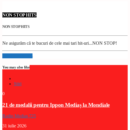
NON STOP HITS
NON STOP HITS
Ne asigurăm că te bucuri de cele mai tari hit-uri...NON STOP!
Info and episodes
You may also like
Stiri
0
21 de medalii pentru Ippon Mediaș la Mondiale
Radio Medias 725
31 iulie 2026