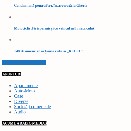
Condamnată pentru furt, încarcerată la Gherla
Motociclist fără permis și cu vehicul neînmatriculat
148 de amenzi în acțiunea rutieră „RELEU”
VEZI TOATE STIRILE
ANUNȚURI
Apartamente
Auto-Moto
Case
Diverse
Societăți comericale
Audio
ACUM LA RADIO MEDIAȘ