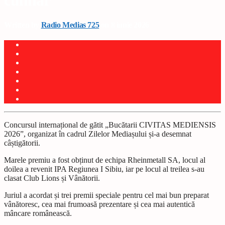
culinar
Written by
Radio Medias 725
on 8 iunie 2026
Concursul internațional de gătit „Bucătarii CIVITAS MEDIENSIS
2026”, organizat în cadrul Zilelor Mediașului și-a desemnat
câștigătorii.
Marele premiu a fost obținut de echipa Rheinmetall SA, locul al
doilea a revenit IPA Regiunea I Sibiu, iar pe locul al treilea s-au
clasat Club Lions și Vânătorii.
Juriul a acordat și trei premii speciale pentru cel mai bun preparat
vânătoresc, cea mai frumoasă prezentare și cea mai autentică
mâncare românească.