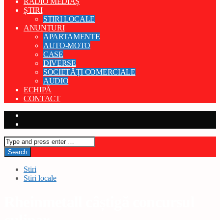
RADIO MEDIAȘ
ȘTIRI
STIRI LOCALE
ANUNȚURI
APARTAMENTE
AUTO-MOTO
CASE
DIVERSE
SOCIETĂȚI COMERCIALE
AUDIO
ECHIPĂ
CONTACT
Stiri
Stiri locale
Rheinmetall câștigă concursul