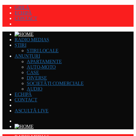
GRILĂ
ECHIPĂ
CONTACT
RADIO MEDIAȘ
ȘTIRI
STIRI LOCALE
ANUNȚURI
APARTAMENTE
AUTO-MOTO
CASE
DIVERSE
SOCIETĂȚI COMERCIALE
AUDIO
ECHIPĂ
CONTACT
ASCULTĂ LIVE