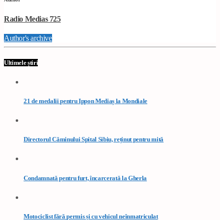
Radio Medias 725
Author's archive
Ultimele știri
21 de medalii pentru Ippon Mediaș la Mondiale
Directorul Căminului Spital Sibiu, reținut pentru mită
Condamnată pentru furt, încarcerată la Gherla
Motociclist fără permis și cu vehicul neînmatriculat