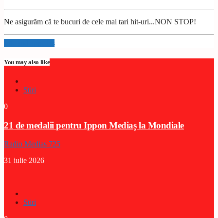
Ne asigurăm că te bucuri de cele mai tari hit-uri...NON STOP!
Info and episodes
You may also like
Stiri
0
21 de medalii pentru Ippon Mediaș la Mondiale
Radio Medias 725
31 iulie 2026
Stiri