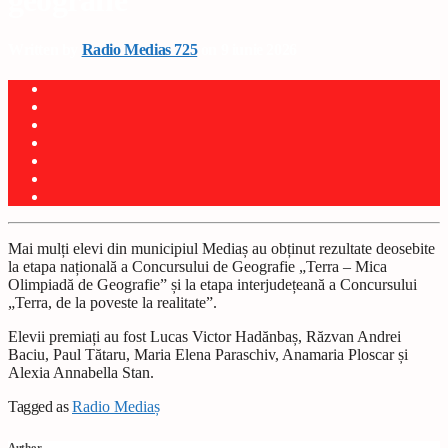
geografie
Written by
Radio Medias 725
on 9 iunie 2026
Mai mulți elevi din municipiul Mediaș au obținut rezultate deosebite
la etapa națională a Concursului de Geografie „Terra – Mica
Olimpiadă de Geografie” și la etapa interjudețeană a Concursului
„Terra, de la poveste la realitate”.
Elevii premiați au fost Lucas Victor Hadănbaș, Răzvan Andrei
Baciu, Paul Tătaru, Maria Elena Paraschiv, Anamaria Ploscar și
Alexia Annabella Stan.
Tagged as
Radio Mediaș
Author