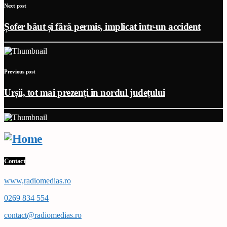
Next post
Șofer băut și fără permis, implicat într-un accident
Previous post
Urșii, tot mai prezenți în nordul județului
Contact
www,radiomedias.ro
0269 834 554
contact@radiomedias.ro