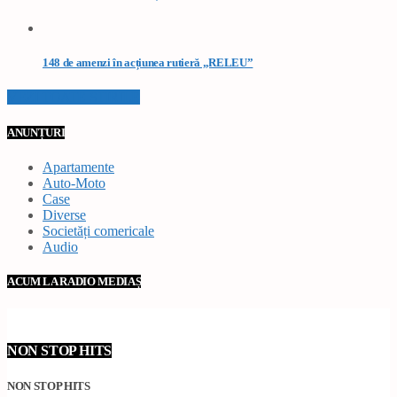
148 de amenzi în acțiunea rutieră „RELEU”
VEZI TOATE STIRILE
ANUNȚURI
Apartamente
Auto-Moto
Case
Diverse
Societăți comericale
Audio
ACUM LA RADIO MEDIAȘ
NON STOP HITS
NON STOP HITS