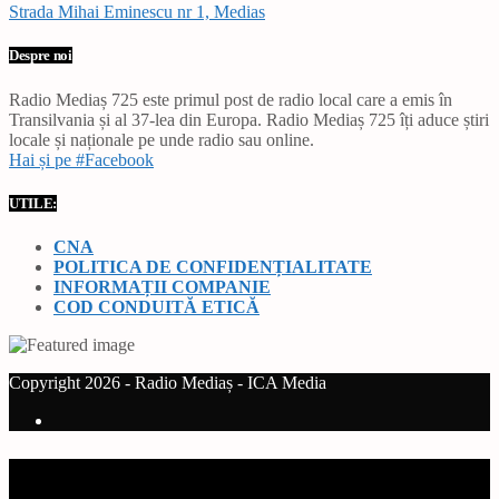
Strada Mihai Eminescu nr 1, Medias
Despre noi
Radio Mediaș 725 este primul post de radio local care a emis în
Transilvania și al 37-lea din Europa. Radio Mediaș 725 îți aduce știri
locale și naționale pe unde radio sau online.
Hai și pe #Facebook
UTILE:
CNA
POLITICA DE CONFIDENȚIALITATE
INFORMAȚII COMPANIE
COD CONDUITĂ ETICĂ
Copyright 2026 - Radio Mediaș - ICA Media
Current track