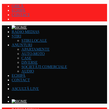
GRILĂ
ECHIPĂ
CONTACT
RADIO MEDIAȘ
ȘTIRI
STIRI LOCALE
ANUNȚURI
APARTAMENTE
AUTO-MOTO
CASE
DIVERSE
SOCIETĂȚI COMERCIALE
AUDIO
ECHIPĂ
CONTACT
ASCULTĂ LIVE