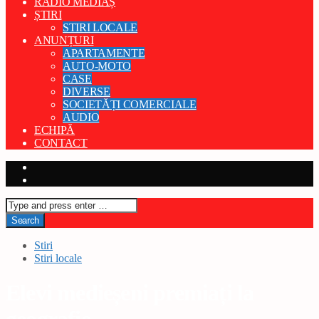
RADIO MEDIAȘ
ȘTIRI
STIRI LOCALE
ANUNȚURI
APARTAMENTE
AUTO-MOTO
CASE
DIVERSE
SOCIETĂȚI COMERCIALE
AUDIO
ECHIPĂ
CONTACT
Stiri
Stiri locale
Elevi medieșeni premiați la