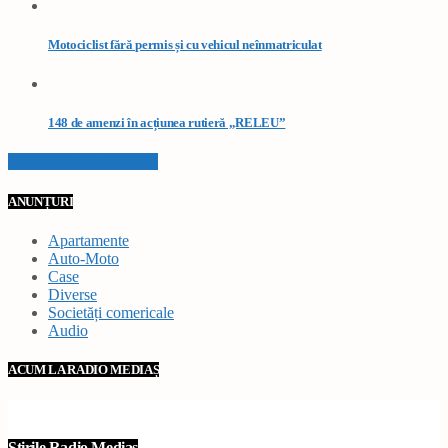
Motociclist fără permis și cu vehicul neînmatriculat
148 de amenzi în acțiunea rutieră „RELEU”
VEZI TOATE STIRILE
ANUNȚURI
Apartamente
Auto-Moto
Case
Diverse
Societăți comericale
Audio
ACUM LA RADIO MEDIAȘ
Știrile Radio Mediaș