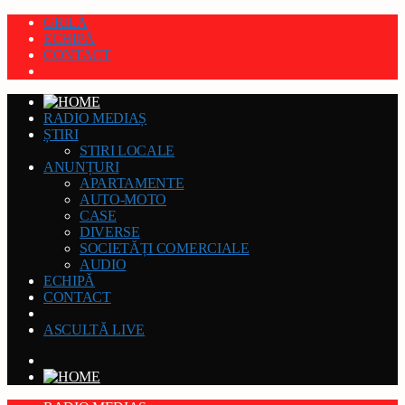
GRILĂ
ECHIPĂ
CONTACT
RADIO MEDIAȘ
ȘTIRI
STIRI LOCALE
ANUNȚURI
APARTAMENTE
AUTO-MOTO
CASE
DIVERSE
SOCIETĂȚI COMERCIALE
AUDIO
ECHIPĂ
CONTACT
ASCULTĂ LIVE