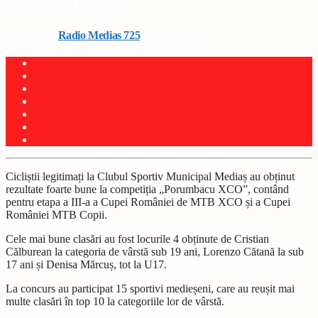
CSM Mediaș
Written by
Radio Medias 725
on 9 iunie 2026
Cicliștii legitimați la Clubul Sportiv Municipal Mediaș au obținut
rezultate foarte bune la competiția „Porumbacu XCO”, contând
pentru etapa a III-a a Cupei României de MTB XCO și a Cupei
României MTB Copii.
Cele mai bune clasări au fost locurile 4 obținute de Cristian
Călburean la categoria de vârstă sub 19 ani, Lorenzo Cătană la sub
17 ani și Denisa Mărcuș, tot la U17.
La concurs au participat 15 sportivi medieșeni, care au reușit mai
multe clasări în top 10 la categoriile lor de vârstă.