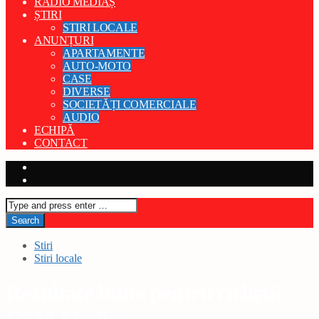
RADIO MEDIAȘ
ȘTIRI
STIRI LOCALE
ANUNȚURI
APARTAMENTE
AUTO-MOTO
CASE
DIVERSE
SOCIETĂȚI COMERCIALE
AUDIO
ECHIPĂ
CONTACT
Stiri
Stiri locale
Rezultate bune pentru cicliștii