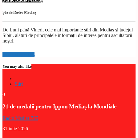
Știrile Radio Mediaș
De Luni până Vineri, cele mai importante ştiri din Mediaş şi judeţul
Sibiu, alături de principalele informaţii de interes pentru ascultătorii
noştri.
Info and episodes
You may also like
Stiri
0
21 de medalii pentru Ippon Mediaș la Mondiale
Radio Medias 725
31 iulie 2026