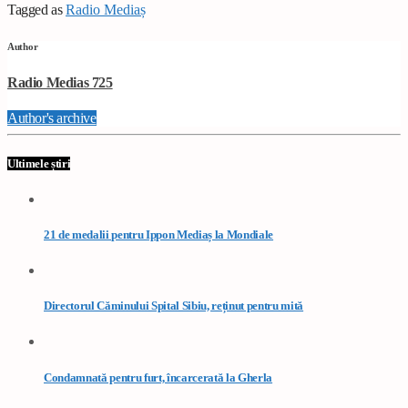
Tagged as
Radio Mediaș
Author
Radio Medias 725
Author's archive
Ultimele știri
21 de medalii pentru Ippon Mediaș la Mondiale
Directorul Căminului Spital Sibiu, reținut pentru mită
Condamnată pentru furt, încarcerată la Gherla