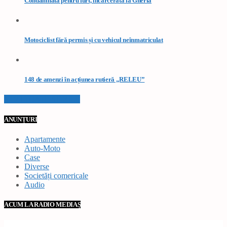
Condamnată pentru furt, încarcerată la Gherla
Motociclist fără permis și cu vehicul neînmatriculat
148 de amenzi în acțiunea rutieră „RELEU”
VEZI TOATE STIRILE
ANUNȚURI
Apartamente
Auto-Moto
Case
Diverse
Societăți comericale
Audio
ACUM LA RADIO MEDIAȘ