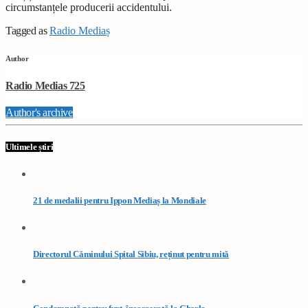
circumstanțele producerii accidentului.
Tagged as
Radio Mediaș
Author
Radio Medias 725
Author's archive
Ultimele știri
21 de medalii pentru Ippon Mediaș la Mondiale
Directorul Căminului Spital Sibiu, reținut pentru mită