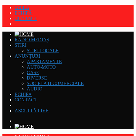
GRILĂ
ECHIPĂ
CONTACT
RADIO MEDIAȘ
ȘTIRI
STIRI LOCALE
ANUNȚURI
APARTAMENTE
AUTO-MOTO
CASE
DIVERSE
SOCIETĂȚI COMERCIALE
AUDIO
ECHIPĂ
CONTACT
ASCULTĂ LIVE