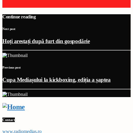
Continue reading
Next post
Hoți arestați după furt din gospodărie
Previous post
Cupa Mediașului la kickboxing, ediția a șaptea
Contact
www,radiomedias.ro