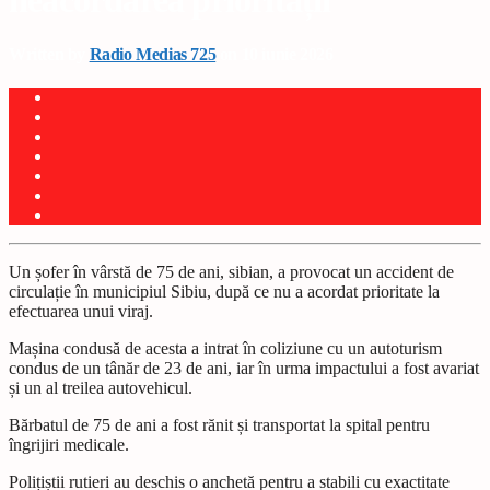
neacordarea priorității
Written by
Radio Medias 725
on 10 iunie 2026
Un șofer în vârstă de 75 de ani, sibian, a provocat un accident de
circulație în municipiul Sibiu, după ce nu a acordat prioritate la
efectuarea unui viraj.
Mașina condusă de acesta a intrat în coliziune cu un autoturism
condus de un tânăr de 23 de ani, iar în urma impactului a fost avariat
și un al treilea autovehicul.
Bărbatul de 75 de ani a fost rănit și transportat la spital pentru
îngrijiri medicale.
Polițiștii rutieri au deschis o anchetă pentru a stabili cu exactitate