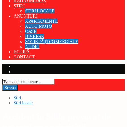
RADIO MEDIAȘ
ȘTIRI
STIRI LOCALE
ANUNȚURI
APARTAMENTE
AUTO-MOTO
CASE
DIVERSE
SOCIETĂȚI COMERCIALE
AUDIO
ECHIPĂ
CONTACT
Stiri
Stiri locale
Accident în Sibiu provocat de