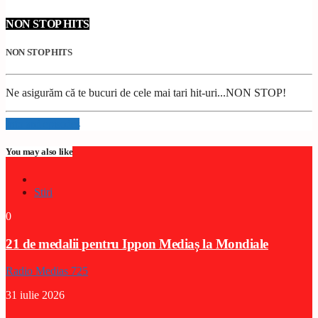
NON STOP HITS
NON STOP HITS
Ne asigurăm că te bucuri de cele mai tari hit-uri...NON STOP!
Info and episodes
You may also like
Stiri
0
21 de medalii pentru Ippon Mediaș la Mondiale
Radio Medias 725
31 iulie 2026