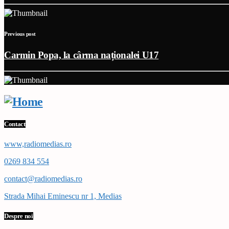
Previous post
Carmin Popa, la cârma naționalei U17
Contact
www,radiomedias.ro
0269 834 554
contact@radiomedias.ro
Strada Mihai Eminescu nr 1, Medias
Despre noi