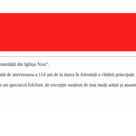
munității din Ighișu Nou”.
ă de aniversarea a 114 ani de la darea în folosință a clădirii principale 
ns un spectacol folcloric de excepție susținut de mai mulți artiști și ans