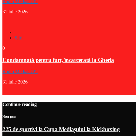
Radio Medias 725
31 iulie 2026
Stiri
0
Condamnată pentru furt, încarcerată la Gherla
Radio Medias 725
31 iulie 2026
Continue reading
Next post
225 de sportivi la Cupa Mediașului la Kickboxing