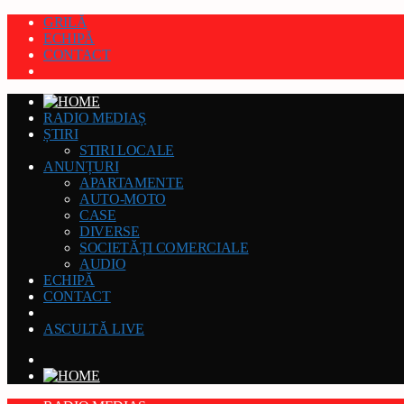
GRILĂ
ECHIPĂ
CONTACT
RADIO MEDIAȘ
ȘTIRI
STIRI LOCALE
ANUNȚURI
APARTAMENTE
AUTO-MOTO
CASE
DIVERSE
SOCIETĂȚI COMERCIALE
AUDIO
ECHIPĂ
CONTACT
ASCULTĂ LIVE