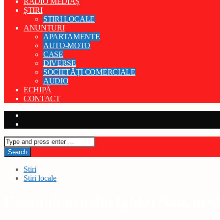
RADIO MEDIAȘ
ȘTIRI
STIRI LOCALE
ANUNȚURI
APARTAMENTE
AUTO-MOTO
CASE
DIVERSE
SOCIETĂȚI COMERCIALE
AUDIO
ECHIPĂ
CONTACT
Stiri
Stiri locale
Comunitatea din Ighișu Nou, în s