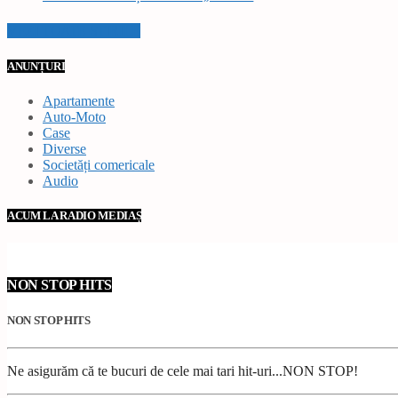
VEZI TOATE STIRILE
ANUNȚURI
Apartamente
Auto-Moto
Case
Diverse
Societăți comericale
Audio
ACUM LA RADIO MEDIAȘ
NON STOP HITS
NON STOP HITS
Ne asigurăm că te bucuri de cele mai tari hit-uri...NON STOP!