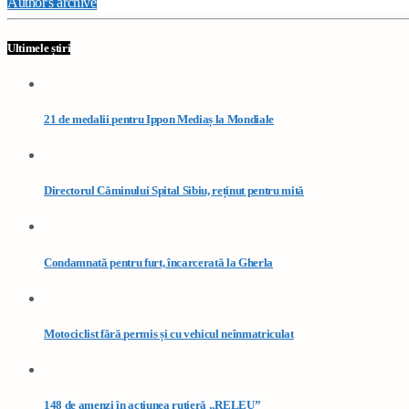
Author's archive
Ultimele știri
21 de medalii pentru Ippon Mediaș la Mondiale
Directorul Căminului Spital Sibiu, reținut pentru mită
Condamnată pentru furt, încarcerată la Gherla
Motociclist fără permis și cu vehicul neînmatriculat
148 de amenzi în acțiunea rutieră „RELEU”