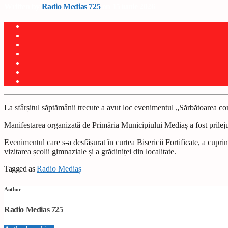
Written by
Radio Medias 725
on 15 iunie 2026
La sfârșitul săptămânii trecute a avut loc evenimentul „Sărbătoarea co
Manifestarea organizată de Primăria Municipiului Mediaș a fost prilejuit
Evenimentul care s-a desfășurat în curtea Bisericii Fortificate, a cupri
vizitarea școlii gimnaziale și a grădiniței din localitate.
Tagged as
Radio Mediaș
Author
Radio Medias 725