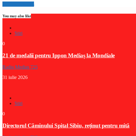
Info and episodes
You may also like
Stiri
0
21 de medalii pentru Ippon Mediaș la Mondiale
Radio Medias 725
31 iulie 2026
Stiri
0
Directorul Căminului Spital Sibiu, reținut pentru mită