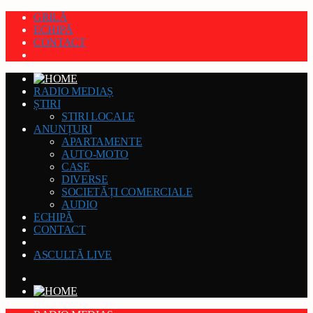
GRILĂ
ECHIPĂ
CONTACT
RADIO MEDIAȘ
ȘTIRI
STIRI LOCALE
ANUNȚURI
APARTAMENTE
AUTO-MOTO
CASE
DIVERSE
SOCIETĂȚI COMERCIALE
AUDIO
ECHIPĂ
CONTACT
ASCULTĂ LIVE