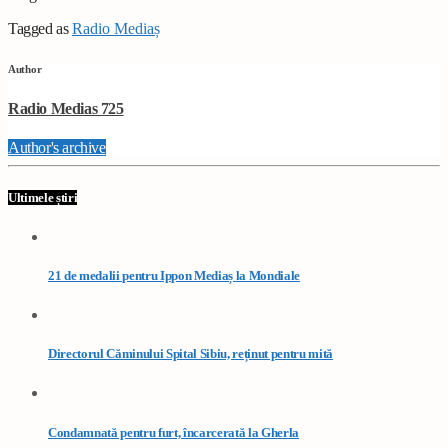
Tagged as
Radio Mediaș
Author
Radio Medias 725
Author's archive
Ultimele știri
21 de medalii pentru Ippon Mediaș la Mondiale
Directorul Căminului Spital Sibiu, reținut pentru mită
Condamnată pentru furt, încarcerată la Gherla