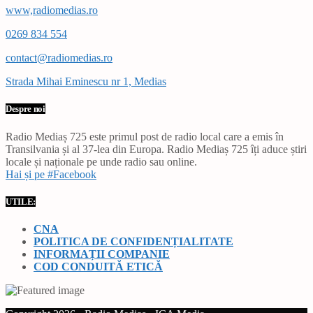
www,radiomedias.ro
0269 834 554
contact@radiomedias.ro
Strada Mihai Eminescu nr 1, Medias
Despre noi
Radio Mediaș 725 este primul post de radio local care a emis în
Transilvania și al 37-lea din Europa. Radio Mediaș 725 îți aduce știri
locale și naționale pe unde radio sau online.
Hai și pe #Facebook
UTILE:
CNA
POLITICA DE CONFIDENȚIALITATE
INFORMAȚII COMPANIE
COD CONDUITĂ ETICĂ