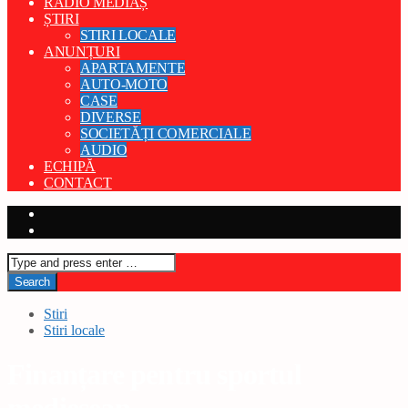
RADIO MEDIAȘ
ȘTIRI
STIRI LOCALE
ANUNȚURI
APARTAMENTE
AUTO-MOTO
CASE
DIVERSE
SOCIETĂȚI COMERCIALE
AUDIO
ECHIPĂ
CONTACT
Stiri
Stiri locale
Finanțare pentru sportul