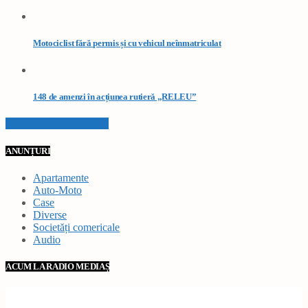
Motociclist fără permis și cu vehicul neînmatriculat
148 de amenzi în acțiunea rutieră „RELEU”
VEZI TOATE STIRILE
ANUNȚURI
Apartamente
Auto-Moto
Case
Diverse
Societăți comericale
Audio
ACUM LA RADIO MEDIAȘ