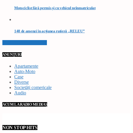
Motociclist fără permis și cu vehicul neînmatriculat
148 de amenzi în acțiunea rutieră „RELEU”
VEZI TOATE STIRILE
ANUNȚURI
Apartamente
Auto-Moto
Case
Diverse
Societăți comericale
Audio
ACUM LA RADIO MEDIAȘ
NON STOP HITS