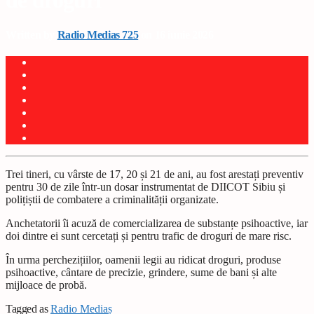
de droguri
Written by
Radio Medias 725
on 16 iunie 2026
Trei tineri, cu vârste de 17, 20 și 21 de ani, au fost arestați preventiv
pentru 30 de zile într-un dosar instrumentat de DIICOT Sibiu și
polițiștii de combatere a criminalității organizate.
Anchetatorii îi acuză de comercializarea de substanțe psihoactive, iar
doi dintre ei sunt cercetați și pentru trafic de droguri de mare risc.
În urma perchezițiilor, oamenii legii au ridicat droguri, produse
psihoactive, cântare de precizie, grindere, sume de bani și alte
mijloace de probă.
Tagged as
Radio Mediaș