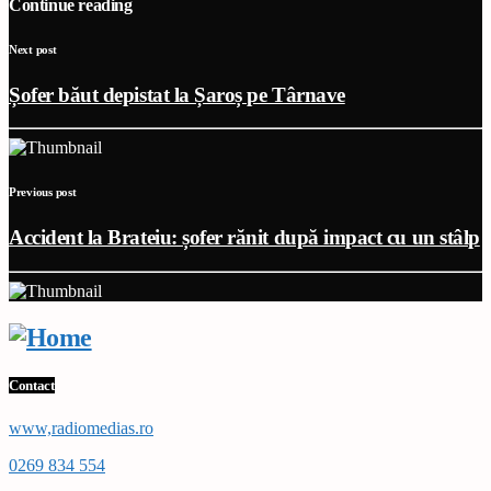
Continue reading
Next post
Șofer băut depistat la Șaroș pe Târnave
Previous post
Accident la Brateiu: șofer rănit după impact cu un stâlp
Contact
www,radiomedias.ro
0269 834 554