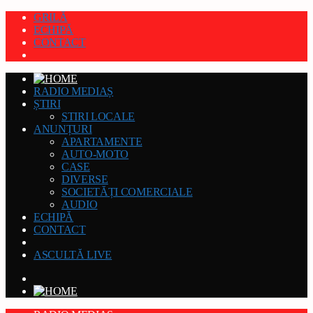
GRILĂ
ECHIPĂ
CONTACT
RADIO MEDIAȘ
ȘTIRI
STIRI LOCALE
ANUNȚURI
APARTAMENTE
AUTO-MOTO
CASE
DIVERSE
SOCIETĂȚI COMERCIALE
AUDIO
ECHIPĂ
CONTACT
ASCULTĂ LIVE