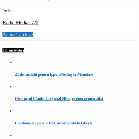
Author
Radio Medias 725
Author's archive
Ultimele știri
21 de medalii pentru Ippon Mediaș la Mondiale
Directorul Căminului Spital Sibiu, reținut pentru mită
Condamnată pentru furt, încarcerată la Gherla