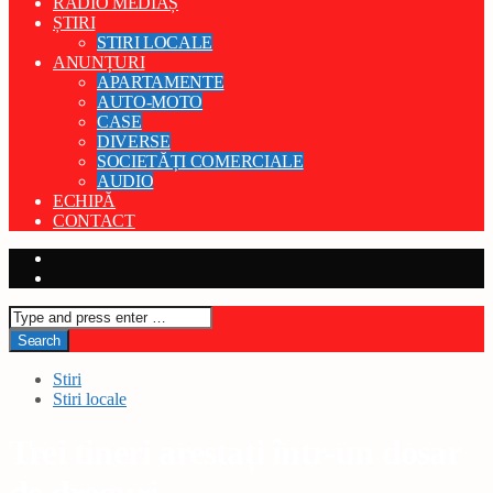
RADIO MEDIAȘ
ȘTIRI
STIRI LOCALE
ANUNȚURI
APARTAMENTE
AUTO-MOTO
CASE
DIVERSE
SOCIETĂȚI COMERCIALE
AUDIO
ECHIPĂ
CONTACT
Stiri
Stiri locale
Trei tineri arestați într-un dosar