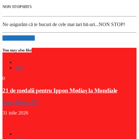
NON STOP HITS
Ne asigurăm că te bucuri de cele mai tari hit-uri...NON STOP!
Info and episodes
You may also like
Stiri
0
21 de medalii pentru Ippon Mediaș la Mondiale
Radio Medias 725
31 iulie 2026