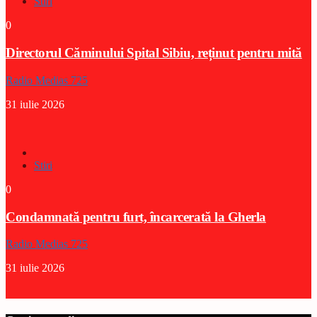
Stiri
0
Directorul Căminului Spital Sibiu, reținut pentru mită
Radio Medias 725
31 iulie 2026
Stiri
0
Condamnată pentru furt, încarcerată la Gherla
Radio Medias 725
31 iulie 2026