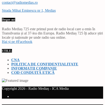
contact@radiomedias.ro
Strada Mihai Eminescu nr 1, Medias
Despre noi
Radio Mediaș 725 este primul post de radio local care a emis în
Transilvania și al 37-lea din Europa. Radio Mediaș 725 îți aduce știri
locale și naționale pe unde radio sau online.
Hai și pe #Facebook
UTILE:
CNA
POLITICA DE CONFIDENȚIALITATE
INFORMAȚII COMPANIE
COD CONDUITĂ ETICĂ
Copyright 2026 - Radio Mediaș - ICA Media