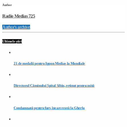
Author
Radio Medias 725
Author's archive
Ultimele știri
21 de medalii pentru Ippon Mediaș la Mondiale
Directorul Căminului Spital Sibiu, reținut pentru mită
Condamnată pentru furt, încarcerată la Gherla