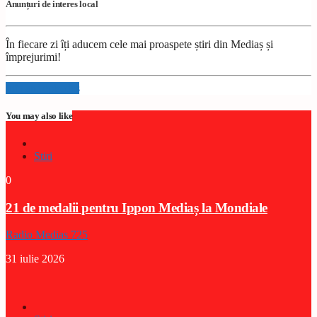
Anunțuri de interes local
În fiecare zi îți aducem cele mai proaspete știri din Mediaș și
împrejurimi!
Info and episodes
You may also like
Stiri
0
21 de medalii pentru Ippon Mediaș la Mondiale
Radio Medias 725
31 iulie 2026