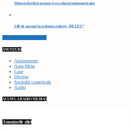
Motociclist fără permis și cu vehicul neînmatriculat
148 de amenzi în acțiunea rutieră „RELEU”
VEZI TOATE STIRILE
ANUNȚURI
Apartamente
Auto-Moto
Case
Diverse
Societăți comericale
Audio
ACUM LA RADIO MEDIAȘ
Anunțurile zilei