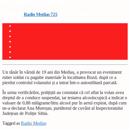
accident la Buzd
Written by
Radio Medias 725
on 17 iunie 2026
Un tânăr în vârstă de 19 ani din Mediaș, a provocat un eveniment
rutier soldat cu pagube materiale în localitatea Buzd, după ce a
pierdut controlul volanului și a intrat într-o autoutilitară parcată.
În urma verificărilor, polițiștii au constatat că cel aflat la volan avea
dreptul de a conduce suspendat, iar testarea alcoolscopică a indicat o
valoare de 0,88 miligrame/litru alcool pur în aerul expirat, după cum
ne-a declarat Ana Mureșan, purtătorul de cuvânt al Inspectoratului
Județean de Poliție Sibiu.
Tagged as
Radio Mediaș