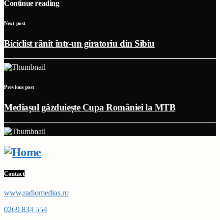
Continue reading
Next post
Biciclist rănit într-un giratoriu din Sibiu
Previous post
Mediașul găzduiește Cupa României la MTB
Contact
www,radiomedias.ro
0269 834 554