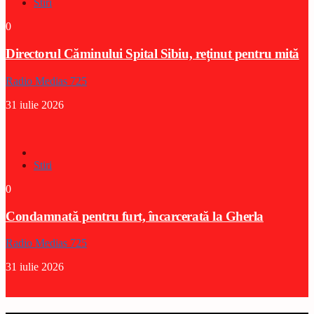
Stiri
0
Directorul Căminului Spital Sibiu, reținut pentru mită
Radio Medias 725
31 iulie 2026
Stiri
0
Condamnată pentru furt, încarcerată la Gherla
Radio Medias 725
31 iulie 2026