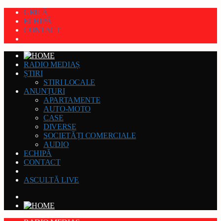
GRILĂ
ECHIPĂ
CONTACT
RADIO MEDIAȘ
ȘTIRI
STIRI LOCALE
ANUNȚURI
APARTAMENTE
AUTO-MOTO
CASE
DIVERSE
SOCIETĂȚI COMERCIALE
AUDIO
ECHIPĂ
CONTACT
ASCULTĂ LIVE