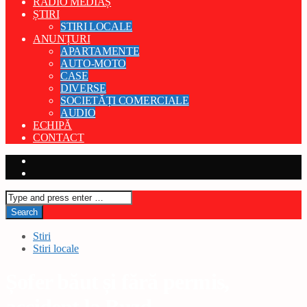
RADIO MEDIAȘ
ȘTIRI
STIRI LOCALE
ANUNȚURI
APARTAMENTE
AUTO-MOTO
CASE
DIVERSE
SOCIETĂȚI COMERCIALE
AUDIO
ECHIPĂ
CONTACT
Stiri
Stiri locale
Șofer băut și fără permis,