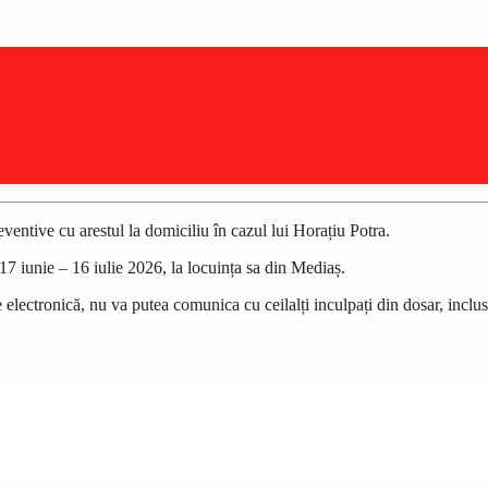
reventive cu arestul la domiciliu în cazul lui Horațiu Potra.
 17 iunie – 16 iulie 2026, la locuința sa din Mediaș.
re electronică, nu va putea comunica cu ceilalți inculpați din dosar, incl