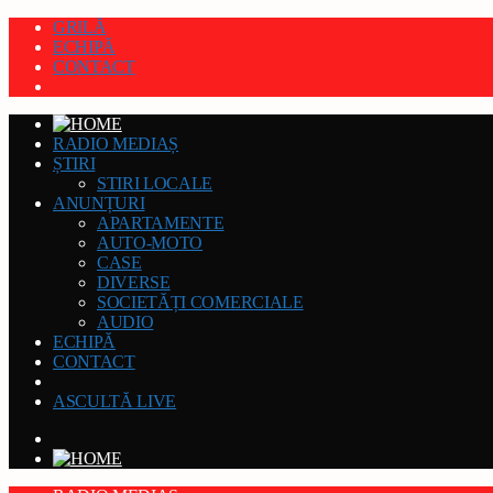
GRILĂ
ECHIPĂ
CONTACT
RADIO MEDIAȘ
ȘTIRI
STIRI LOCALE
ANUNȚURI
APARTAMENTE
AUTO-MOTO
CASE
DIVERSE
SOCIETĂȚI COMERCIALE
AUDIO
ECHIPĂ
CONTACT
ASCULTĂ LIVE