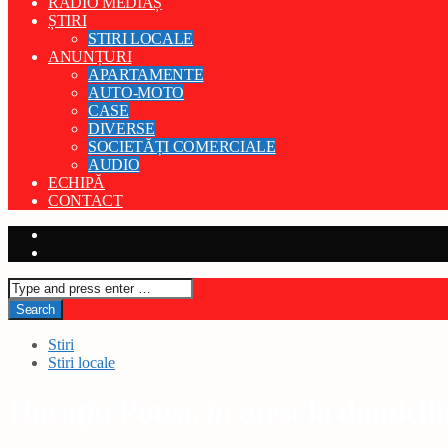
RADIO MEDIAȘ
ȘTIRI
STIRI LOCALE
ANUNȚURI
APARTAMENTE
AUTO-MOTO
CASE
DIVERSE
SOCIETĂȚI COMERCIALE
AUDIO
ECHIPĂ
CONTACT
Stiri
Stiri locale
Horațiu Potra, în arest la domicili