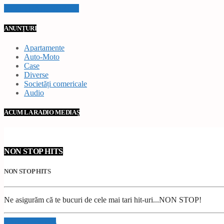
VEZI TOATE STIRILE
ANUNȚURI
Apartamente
Auto-Moto
Case
Diverse
Societăți comericale
Audio
ACUM LA RADIO MEDIAȘ
NON STOP HITS
NON STOP HITS
Ne asigurăm că te bucuri de cele mai tari hit-uri...NON STOP!
Info and episodes