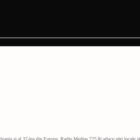
vania și al 37-lea din Europa. Radio Mediaș 725 îți aduce știri locale ș