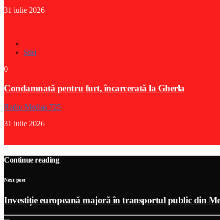
31 iulie 2026
Stiri
0
Condamnată pentru furt, încarcerată la Gherla
Radio Medias 725
31 iulie 2026
Continue reading
Next post
Investiție europeană majoră în transportul public din M