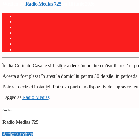
Written by
Radio Medias 725
on 18 iunie 2026
Înalta Curte de Casație și Justiție a decis înlocuirea măsurii arestării p
Acesta a fost plasat în arest la domiciliu pentru 30 de zile, în perioada
Potrivit deciziei instanței, Potra va purta un dispozitiv de supraveghe
Tagged as
Radio Mediaș
Author
Radio Medias 725
Author's archive