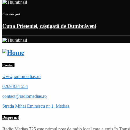
Previous post
Cupa Prieteniei, câștigată de Dumbrăveni
Contact
www,radiomedias.ro
0269 834 554
contact@radiomedias.ro
Strada Mihai Eminescu nr 1, Medias
Despre noi
Radio Mediaș 725 este primul post de radio local care a emis în Transil