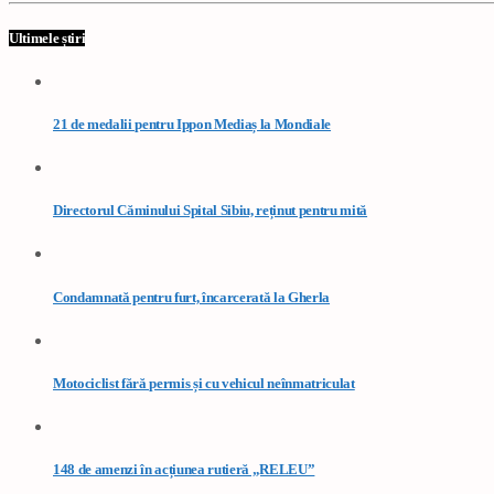
Ultimele știri
21 de medalii pentru Ippon Mediaș la Mondiale
Directorul Căminului Spital Sibiu, reținut pentru mită
Condamnată pentru furt, încarcerată la Gherla
Motociclist fără permis și cu vehicul neînmatriculat
148 de amenzi în acțiunea rutieră „RELEU”