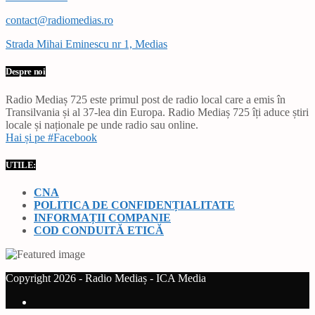
contact@radiomedias.ro
Strada Mihai Eminescu nr 1, Medias
Despre noi
Radio Mediaș 725 este primul post de radio local care a emis în
Transilvania și al 37-lea din Europa. Radio Mediaș 725 îți aduce știri
locale și naționale pe unde radio sau online.
Hai și pe #Facebook
UTILE:
CNA
POLITICA DE CONFIDENȚIALITATE
INFORMAȚII COMPANIE
COD CONDUITĂ ETICĂ
Copyright 2026 - Radio Mediaș - ICA Media