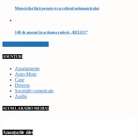
Motociclist fără permis și cu vehicul neînmatriculat
148 de amenzi în acțiunea rutieră „RELEU”
VEZI TOATE STIRILE
ANUNȚURI
Apartamente
Auto-Moto
Case
Diverse
Societăți comericale
Audio
ACUM LA RADIO MEDIAȘ
Anunțurile zilei