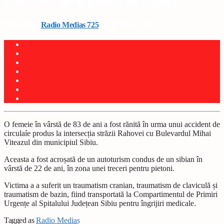
trecerea de pietoni în Sibiu
Written by
Radio Medias 725
on 19 iunie 2026
O femeie în vârstă de 83 de ani a fost rănită în urma unui accident de
circulaíe produs la intersecția străzii Rahovei cu Bulevardul Mihai
Viteazul din municipiul Sibiu.
Aceasta a fost acroșată de un autoturism condus de un sibian în
vârstă de 22 de ani, în zona unei treceri pentru pietoni.
Victima a a suferit un traumatism cranian, traumatism de claviculă și
traumatism de bazin, fiind transportată la Compartimentul de Primiri
Urgențe al Spitalului Județean Sibiu pentru îngrijiri medicale.
Tagged as
Radio Mediaș