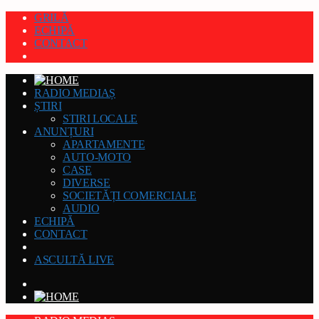
GRILĂ
ECHIPĂ
CONTACT
RADIO MEDIAȘ
ȘTIRI
STIRI LOCALE
ANUNȚURI
APARTAMENTE
AUTO-MOTO
CASE
DIVERSE
SOCIETĂȚI COMERCIALE
AUDIO
ECHIPĂ
CONTACT
ASCULTĂ LIVE