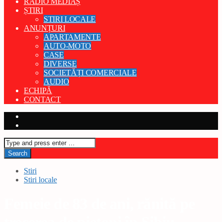
RADIO MEDIAȘ
ȘTIRI
STIRI LOCALE
ANUNȚURI
APARTAMENTE
AUTO-MOTO
CASE
DIVERSE
SOCIETĂȚI COMERCIALE
AUDIO
ECHIPĂ
CONTACT
Stiri
Stiri locale
Femeie de 83 de ani, rănită pe