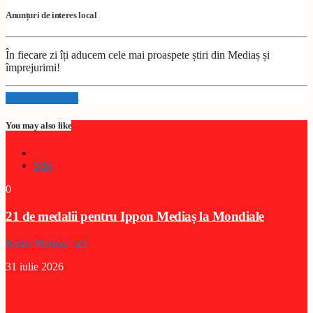
Anunțuri de interes local
În fiecare zi îți aducem cele mai proaspete știri din Mediaș și
împrejurimi!
Info and episodes
You may also like
Stiri
0
21 de medalii pentru Ippon Mediaș la Mondiale
Radio Medias 725
31 iulie 2026