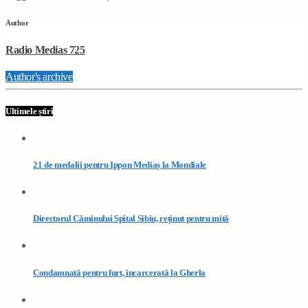
Author
Radio Medias 725
Author's archive
Ultimele știri
21 de medalii pentru Ippon Mediaș la Mondiale
Directorul Căminului Spital Sibiu, reținut pentru mită
Condamnată pentru furt, încarcerată la Gherla