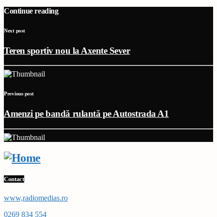
Continue reading
Next post
Teren sportiv nou la Axente Sever
Previous post
Amenzi pe bandă rulantă pe Autostrada A1
Contact
www,radiomedias.ro
0269 834 554