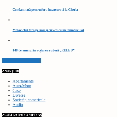
Condamnată pentru furt, încarcerată la Gherla
Motociclist fără permis și cu vehicul neînmatriculat
148 de amenzi în acțiunea rutieră „RELEU”
VEZI TOATE STIRILE
ANUNȚURI
Apartamente
Auto-Moto
Case
Diverse
Societăți comericale
Audio
ACUM LA RADIO MEDIAȘ