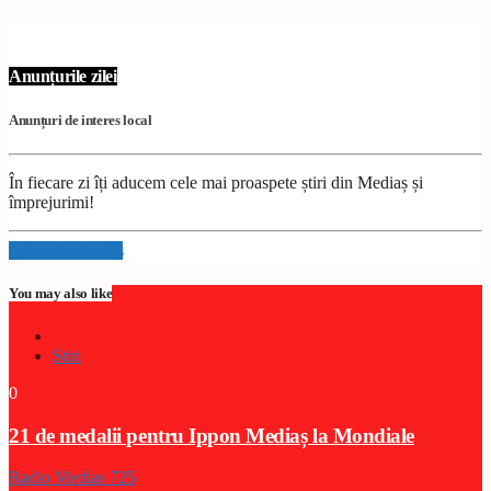
Anunțurile zilei
Anunțuri de interes local
În fiecare zi îți aducem cele mai proaspete știri din Mediaș și
împrejurimi!
Info and episodes
You may also like
Stiri
0
21 de medalii pentru Ippon Mediaș la Mondiale
Radio Medias 725