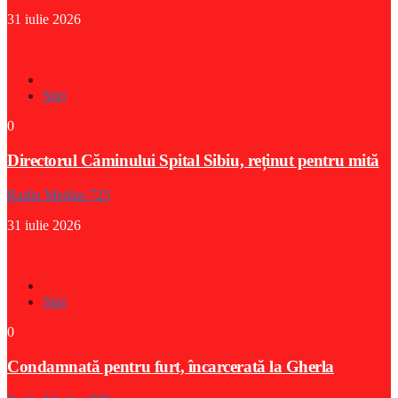
31 iulie 2026
Stiri
0
Directorul Căminului Spital Sibiu, reținut pentru mită
Radio Medias 725
31 iulie 2026
Stiri
0
Condamnată pentru furt, încarcerată la Gherla