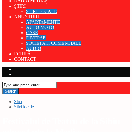
RADIO MEDIAȘ
ȘTIRI
STIRI LOCALE
ANUNȚURI
APARTAMENTE
AUTO-MOTO
CASE
DIVERSE
SOCIETĂȚI COMERCIALE
AUDIO
ECHIPĂ
CONTACT
Stiri
Stiri locale
Festivalul de Teatru de la Sibiu