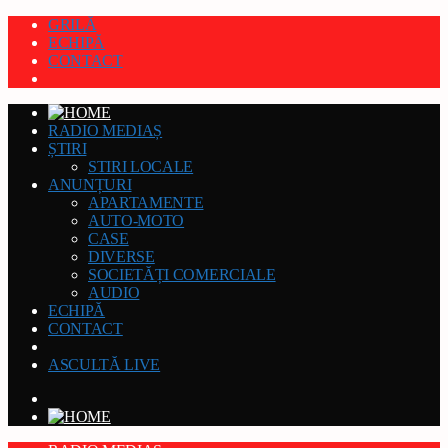
GRILĂ
ECHIPĂ
CONTACT
RADIO MEDIAȘ
ȘTIRI
STIRI LOCALE
ANUNȚURI
APARTAMENTE
AUTO-MOTO
CASE
DIVERSE
SOCIETĂȚI COMERCIALE
AUDIO
ECHIPĂ
CONTACT
ASCULTĂ LIVE