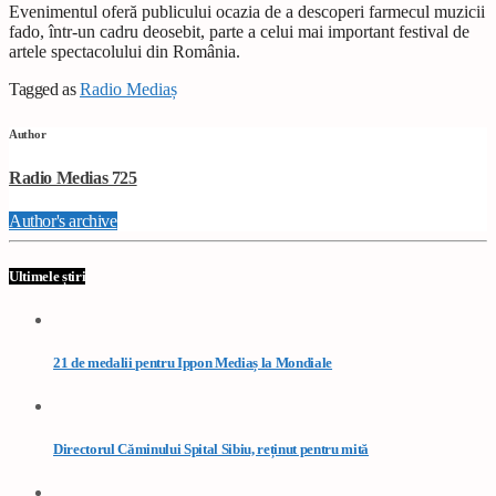
Evenimentul oferă publicului ocazia de a descoperi farmecul muzicii
fado, într-un cadru deosebit, parte a celui mai important festival de
artele spectacolului din România.
Tagged as
Radio Mediaș
Author
Radio Medias 725
Author's archive
Ultimele știri
21 de medalii pentru Ippon Mediaș la Mondiale
Directorul Căminului Spital Sibiu, reținut pentru mită