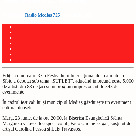
aduce fado la Mediaș
Written by
Radio Medias 725
on 19 iunie 2026
Ediția cu numărul 33 a Festivalului Internațional de Teatru de la
Sibiu a debutat sub tema „SUFLET”, aducând împreună peste 5.000
de artiști din 83 de țări și un program impresionant de 848 de
evenimente.
În cadrul festivalului și municipiul Mediaș găzduiește un eveniment
cultural deosebit.
Marți, 23 iunie, de la ora 20:00, la Biserica Evanghelică Sfânta
Margareta va avea loc spectacolul „Fado care ne leagă”, susținut de
artiștii Carolina Pessoa și Luis Travassos.