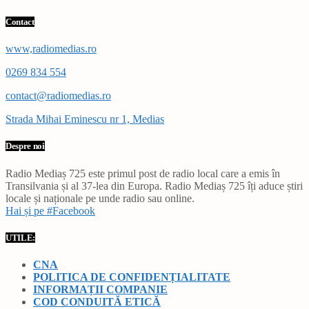
Contact
www,radiomedias.ro
0269 834 554
contact@radiomedias.ro
Strada Mihai Eminescu nr 1, Medias
Despre noi
Radio Mediaș 725 este primul post de radio local care a emis în
Transilvania și al 37-lea din Europa. Radio Mediaș 725 îți aduce știri
locale și naționale pe unde radio sau online.
Hai și pe #Facebook
UTILE:
CNA
POLITICA DE CONFIDENȚIALITATE
INFORMAȚII COMPANIE
COD CONDUITĂ ETICĂ