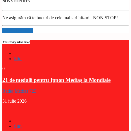
NON STOP HITS
Ne asigurăm că te bucuri de cele mai tari hit-uri...NON STOP!
Info and episodes
You may also like
Stiri
0
21 de medalii pentru Ippon Mediaș la Mondiale
Radio Medias 725
31 iulie 2026
Stiri