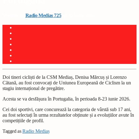
Portugalia
Written by
Radio Medias 725
on 22 iunie 2026
Doi tineri cicliști de la CSM Mediaș, Denisa Mărcuș și Lorenzo
Cătană, au fost convocați de Uniunea Europeană de Ciclism la un
stagiu internațional de pregătire.
Acesta se va desfășura în Portugalia, în perioada 8-23 iunie 2026.
Cei doi sportivi, care concurează la categoria de vârstă sub 17 ani,
au fost selectați în urma rezultatelor obținute și a evoluțiilor avute în
competițiile de profil.
Tagged as
Radio Mediaș