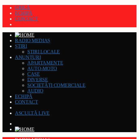
GRILĂ
ECHIPĂ
CONTACT
RADIO MEDIAȘ
ȘTIRI
STIRI LOCALE
ANUNȚURI
APARTAMENTE
AUTO-MOTO
CASE
DIVERSE
SOCIETĂȚI COMERCIALE
AUDIO
ECHIPĂ
CONTACT
ASCULTĂ LIVE