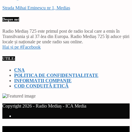
Strada Mihai Eminescu nr 1, Medias
Despre noi
Radio Mediaș 725 este primul post de radio local care a emis în
Transilvania și al 37-lea din Europa. Radio Mediaș 725 îți aduce știri
locale și naționale pe unde radio sau online.
Hai și pe #Facebook
UTILE:
CNA
POLITICA DE CONFIDENȚIALITATE
INFORMAȚII COMPANIE
COD CONDUITĂ ETICĂ
Copyright 2026 - Radio Mediaș - ICA Media
Current track