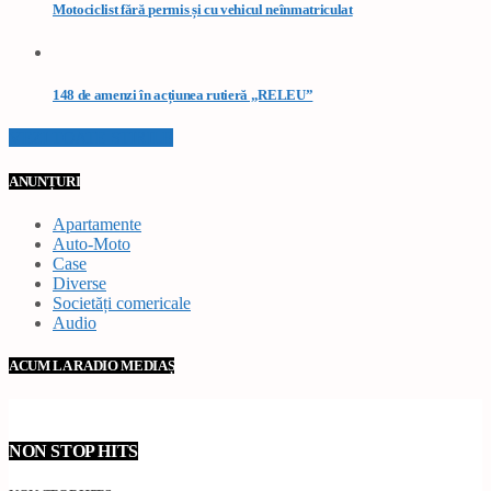
Motociclist fără permis și cu vehicul neînmatriculat
148 de amenzi în acțiunea rutieră „RELEU”
VEZI TOATE STIRILE
ANUNȚURI
Apartamente
Auto-Moto
Case
Diverse
Societăți comericale
Audio
ACUM LA RADIO MEDIAȘ
NON STOP HITS