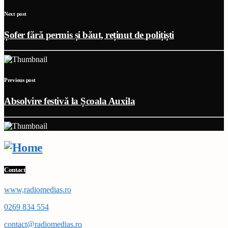
Next post
Șofer fără permis și băut, reținut de polițiști
Previous post
Absolvire festivă la Școala Auxila
Contact
www,radiomedias.ro
0269 834 554
contact@radiomedias.ro