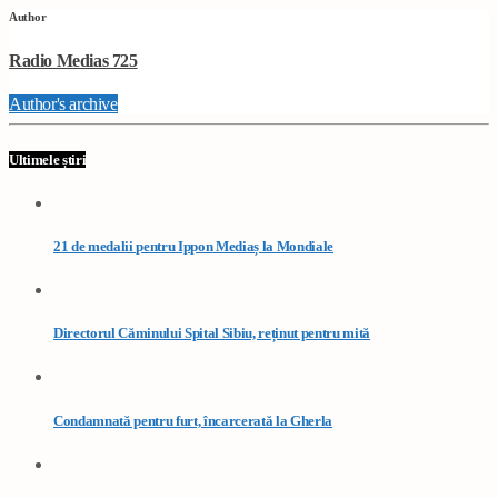
Author
Radio Medias 725
Author's archive
Ultimele știri
21 de medalii pentru Ippon Mediaș la Mondiale
Directorul Căminului Spital Sibiu, reținut pentru mită
Condamnată pentru furt, încarcerată la Gherla