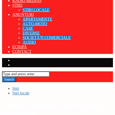
RADIO MEDIAȘ
ȘTIRI
STIRI LOCALE
ANUNȚURI
APARTAMENTE
AUTO-MOTO
CASE
DIVERSE
SOCIETĂȚI COMERCIALE
AUDIO
ECHIPĂ
CONTACT
Stiri
Stiri locale
Cicliști medieșeni, convocați în