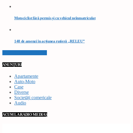
Motociclist fără permis și cu vehicul neînmatriculat
148 de amenzi în acțiunea rutieră „RELEU”
VEZI TOATE STIRILE
ANUNȚURI
Apartamente
Auto-Moto
Case
Diverse
Societăți comericale
Audio
ACUM LA RADIO MEDIAȘ