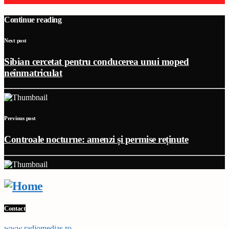
Continue reading
Next post
Sibian cercetat pentru conducerea unui moped
neînmatriculat
Previous post
Controale nocturne: amenzi și permise reținute
Contact
www,radiomedias.ro