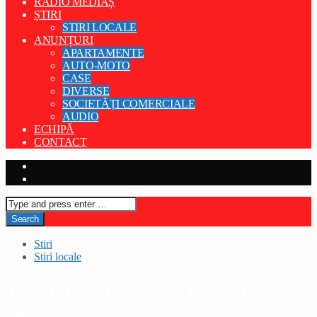
RADIO MEDIAȘ
ȘTIRI
STIRI LOCALE
ANUNȚURI
APARTAMENTE
AUTO-MOTO
CASE
DIVERSE
SOCIETĂȚI COMERCIALE
AUDIO
ECHIPĂ
CONTACT
Stiri
Stiri locale
10 ani de mandat și investiții