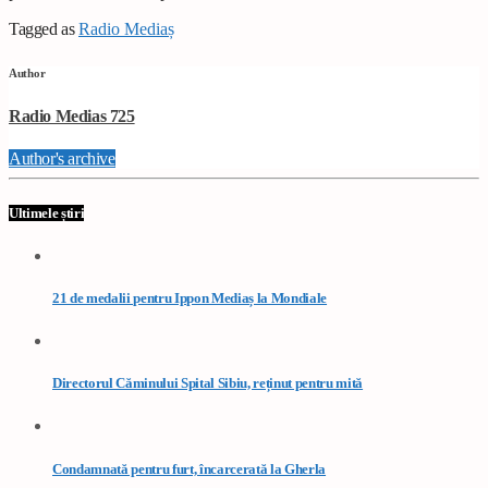
Tagged as
Radio Mediaș
Author
Radio Medias 725
Author's archive
Ultimele știri
21 de medalii pentru Ippon Mediaș la Mondiale
Directorul Căminului Spital Sibiu, reținut pentru mită
Condamnată pentru furt, încarcerată la Gherla