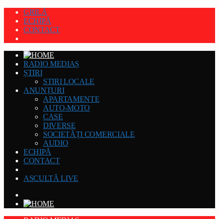
GRILĂ
ECHIPĂ
CONTACT
RADIO MEDIAȘ
ȘTIRI
STIRI LOCALE
ANUNȚURI
APARTAMENTE
AUTO-MOTO
CASE
DIVERSE
SOCIETĂȚI COMERCIALE
AUDIO
ECHIPĂ
CONTACT
ASCULTĂ LIVE