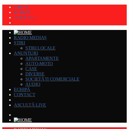
GRILĂ
ECHIPĂ
CONTACT
RADIO MEDIAȘ
ȘTIRI
STIRI LOCALE
ANUNȚURI
APARTAMENTE
AUTO-MOTO
CASE
DIVERSE
SOCIETĂȚI COMERCIALE
AUDIO
ECHIPĂ
CONTACT
ASCULTĂ LIVE