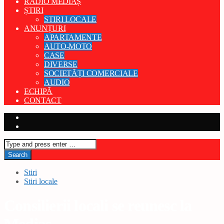
RADIO MEDIAȘ
ȘTIRI
STIRI LOCALE
ANUNȚURI
APARTAMENTE
AUTO-MOTO
CASE
DIVERSE
SOCIETĂȚI COMERCIALE
AUDIO
ECHIPĂ
CONTACT
Stiri
Stiri locale
Consilierii locali se reunesc la