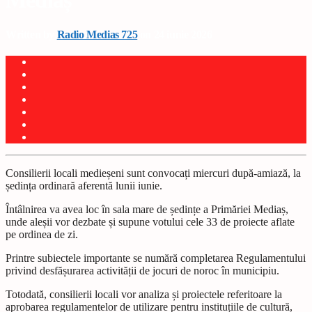
Mediaș
Written by
Radio Medias 725
on 24 iunie 2026
Consilierii locali medieșeni sunt convocați miercuri după-amiază, la
ședința ordinară aferentă lunii iunie.
Întâlnirea va avea loc în sala mare de ședințe a Primăriei Mediaș,
unde aleșii vor dezbate și supune votului cele 33 de proiecte aflate
pe ordinea de zi.
Printre subiectele importante se numără completarea Regulamentului
privind desfășurarea activității de jocuri de noroc în municipiu.
Totodată, consilierii locali vor analiza și proiectele referitoare la
aprobarea regulamentelor de utilizare pentru instituțiile de cultură,