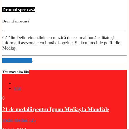
Drumul spre casă
Drumul spre casă
Cătălin Deliu vine zilnic cu muzică de cea mai bună calitate și
informații asezonate cu bună dispoziție. Stai cu urechile pe Radio
Mediaș.
Info and episodes
You may also like
Stiri
0
21 de medalii pentru Ippon Mediaș la Mondiale
Radio Medias 725