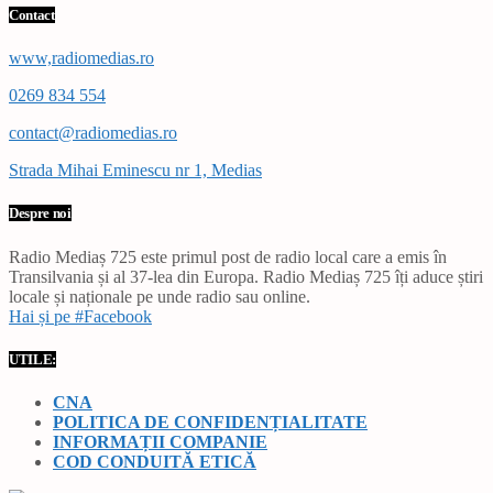
Contact
www,radiomedias.ro
0269 834 554
contact@radiomedias.ro
Strada Mihai Eminescu nr 1, Medias
Despre noi
Radio Mediaș 725 este primul post de radio local care a emis în
Transilvania și al 37-lea din Europa. Radio Mediaș 725 îți aduce știri
locale și naționale pe unde radio sau online.
Hai și pe #Facebook
UTILE:
CNA
POLITICA DE CONFIDENȚIALITATE
INFORMAȚII COMPANIE
COD CONDUITĂ ETICĂ