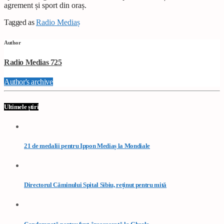
agrement și sport din oraș.
Tagged as
Radio Mediaș
Author
Radio Medias 725
Author's archive
Ultimele știri
21 de medalii pentru Ippon Mediaș la Mondiale
Directorul Căminului Spital Sibiu, reținut pentru mită