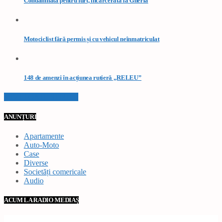
Condamnată pentru furt, încarcerată la Gherla
Motociclist fără permis și cu vehicul neînmatriculat
148 de amenzi în acțiunea rutieră „RELEU”
VEZI TOATE STIRILE
ANUNȚURI
Apartamente
Auto-Moto
Case
Diverse
Societăți comericale
Audio
ACUM LA RADIO MEDIAȘ