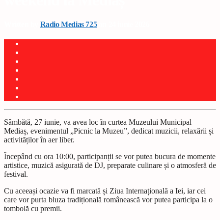
weekend la Mediaș
Written by
Radio Medias 725
on 24 iunie 2026
Sâmbătă, 27 iunie, va avea loc în curtea Muzeului Municipal
Mediaș, evenimentul „Picnic la Muzeu”, dedicat muzicii, relaxării și
activităților în aer liber.
Începând cu ora 10:00, participanții se vor putea bucura de momente
artistice, muzică asigurată de DJ, preparate culinare și o atmosferă de
festival.
Cu aceeași ocazie va fi marcată și Ziua Internațională a Iei, iar cei
care vor purta bluza tradițională românească vor putea participa la o
tombolă cu premii.