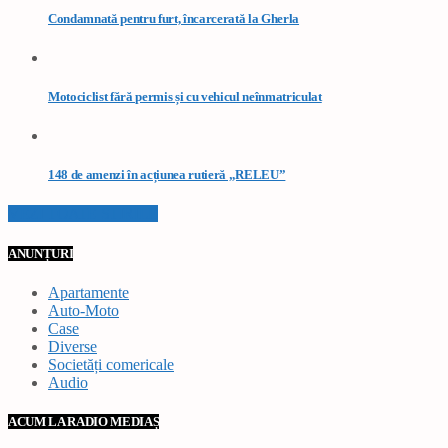
Condamnată pentru furt, încarcerată la Gherla
Motociclist fără permis și cu vehicul neînmatriculat
148 de amenzi în acțiunea rutieră „RELEU”
VEZI TOATE STIRILE
ANUNȚURI
Apartamente
Auto-Moto
Case
Diverse
Societăți comericale
Audio
ACUM LA RADIO MEDIAȘ