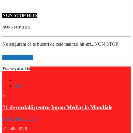
NON STOP HITS
NON STOP HITS
Ne asigurăm că te bucuri de cele mai tari hit-uri...NON STOP!
Info and episodes
You may also like
Stiri
0
21 de medalii pentru Ippon Mediaș la Mondiale
Radio Medias 725
31 iulie 2026