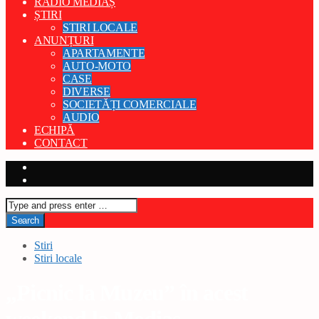
RADIO MEDIAȘ
ȘTIRI
STIRI LOCALE
ANUNȚURI
APARTAMENTE
AUTO-MOTO
CASE
DIVERSE
SOCIETĂȚI COMERCIALE
AUDIO
ECHIPĂ
CONTACT
Stiri
Stiri locale
„Picnic la Muzeu” în acest