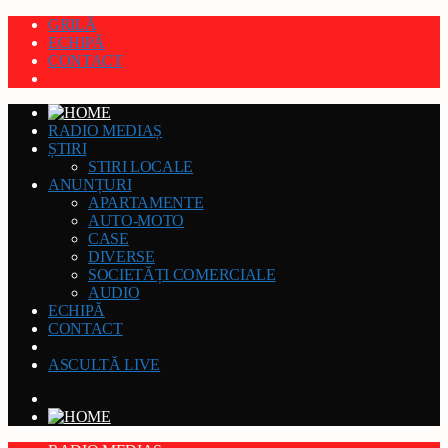
GRILĂ
ECHIPĂ
CONTACT
RADIO MEDIAȘ
ȘTIRI
STIRI LOCALE
ANUNȚURI
APARTAMENTE
AUTO-MOTO
CASE
DIVERSE
SOCIETĂȚI COMERCIALE
AUDIO
ECHIPĂ
CONTACT
ASCULTĂ LIVE