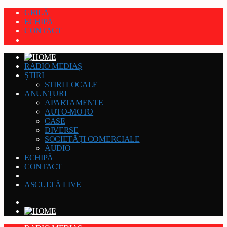
GRILĂ
ECHIPĂ
CONTACT
RADIO MEDIAȘ
ȘTIRI
STIRI LOCALE
ANUNȚURI
APARTAMENTE
AUTO-MOTO
CASE
DIVERSE
SOCIETĂȚI COMERCIALE
AUDIO
ECHIPĂ
CONTACT
ASCULTĂ LIVE