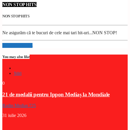
NON STOP HITS
NON STOP HITS
Ne asigurăm că te bucuri de cele mai tari hit-uri...NON STOP!
Info and episodes
You may also like
Stiri
0
21 de medalii pentru Ippon Mediaș la Mondiale
Radio Medias 725
31 iulie 2026