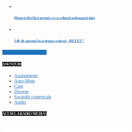
Motociclist fără permis și cu vehicul neînmatriculat
148 de amenzi în acțiunea rutieră „RELEU”
VEZI TOATE STIRILE
ANUNȚURI
Apartamente
Auto-Moto
Case
Diverse
Societăți comericale
Audio
ACUM LA RADIO MEDIAȘ