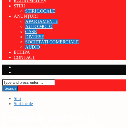
RADIO MEDIAȘ
ȘTIRI
STIRI LOCALE
ANUNȚURI
APARTAMENTE
AUTO-MOTO
CASE
DIVERSE
SOCIETĂȚI COMERCIALE
AUDIO
ECHIPĂ
CONTACT
Stiri
Stiri locale
Prezență de peste 96% la