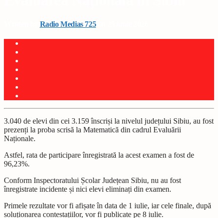
Evaluarea Națională în Sibiu
Written by
Radio Medias 725
on 25 iunie 2026
3.040 de elevi din cei 3.159 înscriși la nivelul județului Sibiu, au fost
prezenți la proba scrisă la Matematică din cadrul Evaluării
Naționale.
Astfel, rata de participare înregistrată la acest examen a fost de
96,23%.
Conform Inspectoratului Școlar Județean Sibiu, nu au fost
înregistrate incidente și nici elevi eliminați din examen.
Primele rezultate vor fi afișate în data de 1 iulie, iar cele finale, după
soluționarea contestațiilor, vor fi publicate pe 8 iulie.