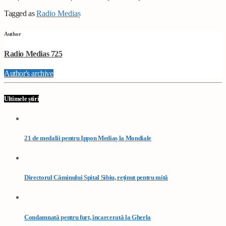
Tagged as
Radio Mediaș
Author
Radio Medias 725
Author's archive
Ultimele știri
21 de medalii pentru Ippon Mediaș la Mondiale
Directorul Căminului Spital Sibiu, reținut pentru mită
Condamnată pentru furt, încarcerată la Gherla