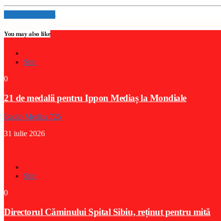
Info and episodes
You may also like
Stiri
0
21 de medalii pentru Ippon Mediaș la Mondiale
Radio Medias 725
31 iulie 2026
Stiri
0
Directorul Căminului Spital Sibiu, reținut pentru mită