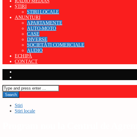
RADIO MEDIAȘ
ȘTIRI
STIRI LOCALE
ANUNȚURI
APARTAMENTE
AUTO-MOTO
CASE
DIVERSE
SOCIETĂȚI COMERCIALE
AUDIO
ECHIPĂ
CONTACT
Stiri
Stiri locale
Program nou la Centrul de Agreme