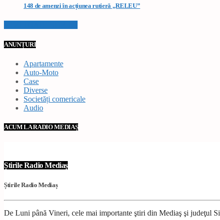
148 de amenzi în acțiunea rutieră „RELEU”
VEZI TOATE STIRILE
ANUNȚURI
Apartamente
Auto-Moto
Case
Diverse
Societăți comericale
Audio
ACUM LA RADIO MEDIAȘ
Știrile Radio Mediaș
Știrile Radio Mediaș
De Luni până Vineri, cele mai importante ştiri din Mediaş şi judeţul Sibi