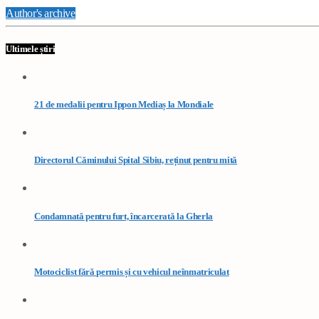
Author's archive
Ultimele știri
21 de medalii pentru Ippon Mediaș la Mondiale
Directorul Căminului Spital Sibiu, reținut pentru mită
Condamnată pentru furt, încarcerată la Gherla
Motociclist fără permis și cu vehicul neînmatriculat