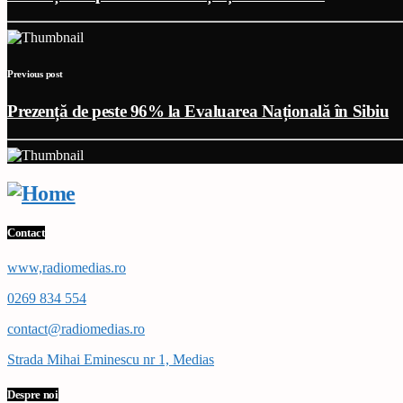
Previous post
Prezență de peste 96% la Evaluarea Națională în Sibiu
Contact
www,radiomedias.ro
0269 834 554
contact@radiomedias.ro
Strada Mihai Eminescu nr 1, Medias
Despre noi