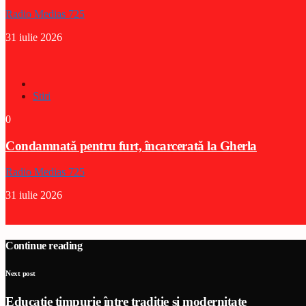
Radio Medias 725
31 iulie 2026
Stiri
0
Condamnată pentru furt, încarcerată la Gherla
Radio Medias 725
31 iulie 2026
Continue reading
Next post
Educație timpurie între tradiție și modernitate