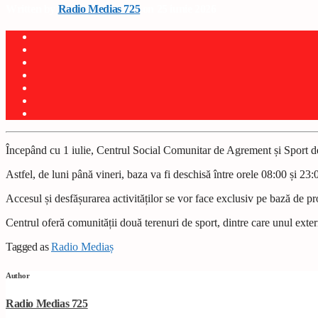
Written by
Radio Medias 725
on 25 iunie 2026
Începând cu 1 iulie, Centrul Social Comunitar de Agrement și Sport de 
Astfel, de luni până vineri, baza va fi deschisă între orele 08:00 și 23:
Accesul și desfășurarea activităților se vor face exclusiv pe bază de p
Centrul oferă comunității două terenuri de sport, dintre care unul exteri
Tagged as
Radio Mediaș
Author
Radio Medias 725