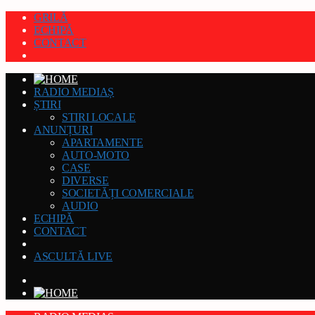
GRILĂ
ECHIPĂ
CONTACT
RADIO MEDIAȘ
ȘTIRI
STIRI LOCALE
ANUNȚURI
APARTAMENTE
AUTO-MOTO
CASE
DIVERSE
SOCIETĂȚI COMERCIALE
AUDIO
ECHIPĂ
CONTACT
ASCULTĂ LIVE