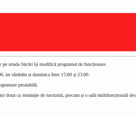
pe strada Sticlei își modifică programul de funcționare.
00, iar sâmbăta și duminica între 15:00 și 23:00.
rogramare prealabilă.
or dotat cu instalație de nocturnă, precum și o sală multifuncțională desti