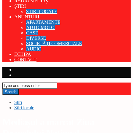
RADIO MEDIAȘ
ȘTIRI
STIRI LOCALE
ANUNȚURI
APARTAMENTE
AUTO-MOTO
CASE
DIVERSE
SOCIETĂȚI COMERCIALE
AUDIO
ECHIPĂ
CONTACT
Stiri
Stiri locale
Mediașul a marcat Ziua