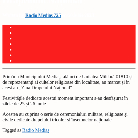
Drapelului Național
Written by
Radio Medias 725
on 26 iunie 2026
Primăria Municipiului Mediaș, alături de Unitatea Militară 01810 și
de reprezentanți ai cultelor religioase din localitate, au marcat și în
acest an „Ziua Drapelului Național”.
Festivitățile dedicate acestui moment important s-au desfășurat în
zilele de 25 și 26 iunie.
Acestea au cuprins o serie de ceremonialuri militare, religioase și
civile dedicate drapelului tricolor și însemnelor naționale.
Tagged as
Radio Mediaș