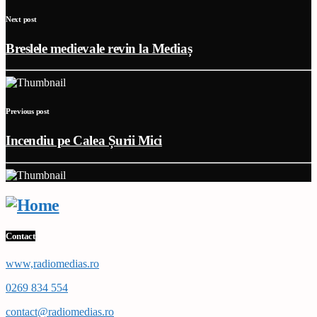
Next post
Breslele medievale revin la Mediaș
Previous post
Incendiu pe Calea Șurii Mici
Contact
www,radiomedias.ro
0269 834 554
contact@radiomedias.ro