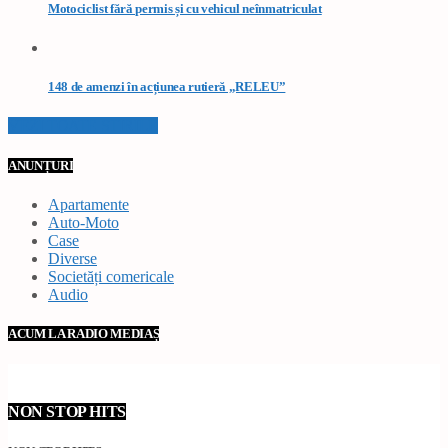
Motociclist fără permis și cu vehicul neînmatriculat
148 de amenzi în acțiunea rutieră „RELEU”
VEZI TOATE STIRILE
ANUNȚURI
Apartamente
Auto-Moto
Case
Diverse
Societăți comericale
Audio
ACUM LA RADIO MEDIAȘ
NON STOP HITS