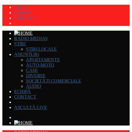
GRILĂ
ECHIPĂ
CONTACT
RADIO MEDIAȘ
ȘTIRI
STIRI LOCALE
ANUNȚURI
APARTAMENTE
AUTO-MOTO
CASE
DIVERSE
SOCIETĂȚI COMERCIALE
AUDIO
ECHIPĂ
CONTACT
ASCULTĂ LIVE