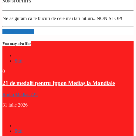
NON STOP HITS
Ne asigurăm că te bucuri de cele mai tari hit-uri...NON STOP!
Info and episodes
You may also like
Stiri
0
21 de medalii pentru Ippon Mediaș la Mondiale
Radio Medias 725
31 iulie 2026
Stiri