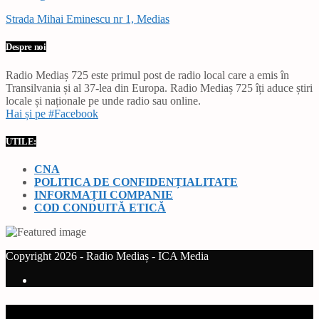
Strada Mihai Eminescu nr 1, Medias
Despre noi
Radio Mediaș 725 este primul post de radio local care a emis în
Transilvania și al 37-lea din Europa. Radio Mediaș 725 îți aduce știri
locale și naționale pe unde radio sau online.
Hai și pe #Facebook
UTILE:
CNA
POLITICA DE CONFIDENȚIALITATE
INFORMAȚII COMPANIE
COD CONDUITĂ ETICĂ
Copyright 2026 - Radio Mediaș - ICA Media
Current track