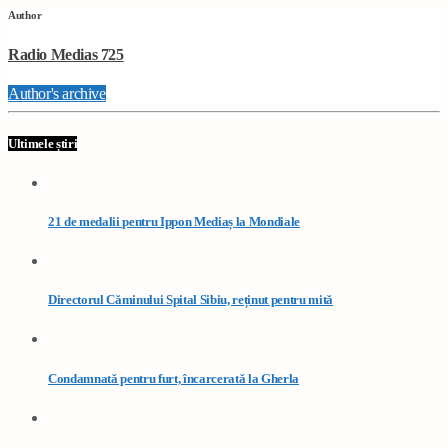
Author
Radio Medias 725
Author's archive
Ultimele știri
21 de medalii pentru Ippon Mediaș la Mondiale
Directorul Căminului Spital Sibiu, reținut pentru mită
Condamnată pentru furt, încarcerată la Gherla