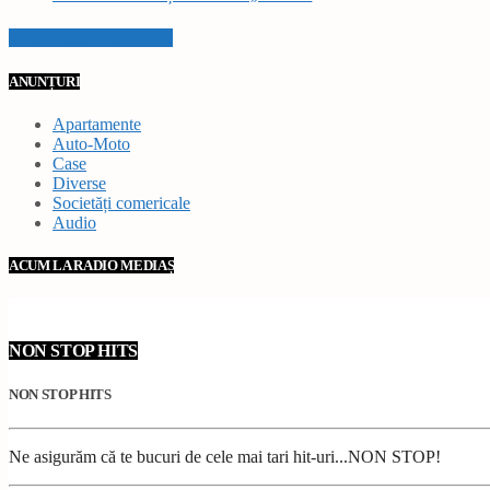
VEZI TOATE STIRILE
ANUNȚURI
Apartamente
Auto-Moto
Case
Diverse
Societăți comericale
Audio
ACUM LA RADIO MEDIAȘ
NON STOP HITS
NON STOP HITS
Ne asigurăm că te bucuri de cele mai tari hit-uri...NON STOP!