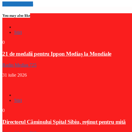
Info and episodes
You may also like
Stiri
0
21 de medalii pentru Ippon Mediaș la Mondiale
Radio Medias 725
31 iulie 2026
Stiri
0
Directorul Căminului Spital Sibiu, reținut pentru mită