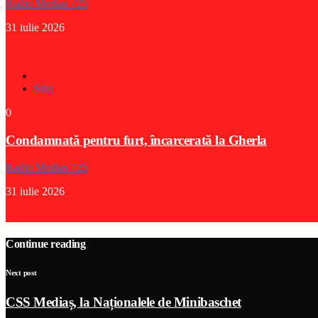
Radio Medias 725
31 iulie 2026
Stiri
0
Condamnată pentru furt, încarcerată la Gherla
Radio Medias 725
31 iulie 2026
Continue reading
Next post
CSS Mediaș, la Naționalele de Minibaschet