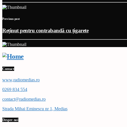
Previous post
Reținut pentru contrabandă cu țigarete
Contact
www,radiomedias.ro
0269 834 554
contact@radiomedias.ro
Strada Mihai Eminescu nr 1, Medias
Despre noi