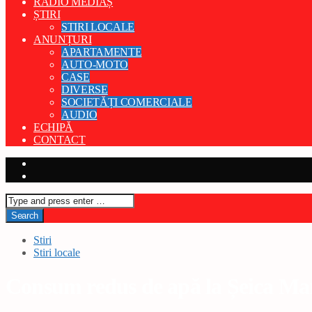
RADIO MEDIAȘ
ȘTIRI
STIRI LOCALE
ANUNȚURI
APARTAMENTE
AUTO-MOTO
CASE
DIVERSE
SOCIETĂȚI COMERCIALE
AUDIO
ECHIPĂ
CONTACT
Stiri
Stiri locale
Consum redus de apă la Șeica Mar