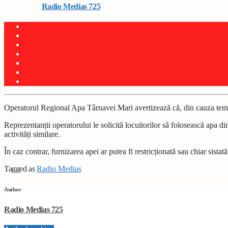
Written by
Radio Medias 725
on 29 iunie 2026
Operatorul Regional Apa Târnavei Mari avertizează că, din cauza tempera
Reprezentanții operatorului le solicită locuitorilor să folosească apa d
activități similare.
În caz contrar, furnizarea apei ar putea fi restricționată sau chiar sis
Tagged as
Radio Mediaș
Author
Radio Medias 725