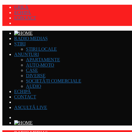
GRILĂ
ECHIPĂ
CONTACT
RADIO MEDIAȘ
ȘTIRI
STIRI LOCALE
ANUNȚURI
APARTAMENTE
AUTO-MOTO
CASE
DIVERSE
SOCIETĂȚI COMERCIALE
AUDIO
ECHIPĂ
CONTACT
ASCULTĂ LIVE