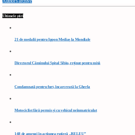
Author's archive
Ultimele știri
21 de medalii pentru Ippon Mediaș la Mondiale
Directorul Căminului Spital Sibiu, reținut pentru mită
Condamnată pentru furt, încarcerată la Gherla
Motociclist fără permis și cu vehicul neînmatriculat
148 de amenzi în acțiunea rutieră „RELEU”