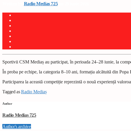
Written by
Radio Medias 725
on 29 iunie 2026
Sportivii CSM Mediaș au participat, în perioada 24–28 iunie, la compe
În proba pe echipe, la categoria 8–10 ani, formația alcătuită din Popa
Participarea la această competiție reprezintă o nouă experiență valoroas
Tagged as
Radio Mediaș
Author
Radio Medias 725
Author's archive