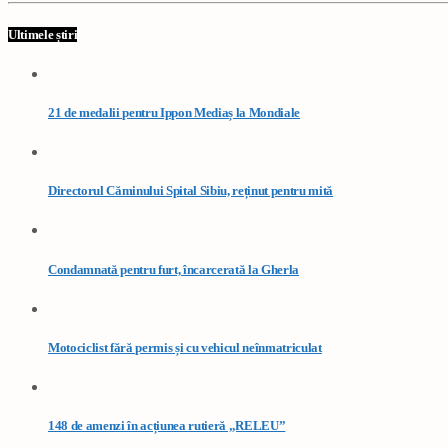
Ultimele știri
21 de medalii pentru Ippon Mediaș la Mondiale
Directorul Căminului Spital Sibiu, reținut pentru mită
Condamnată pentru furt, încarcerată la Gherla
Motociclist fără permis și cu vehicul neînmatriculat
148 de amenzi în acțiunea rutieră „RELEU”