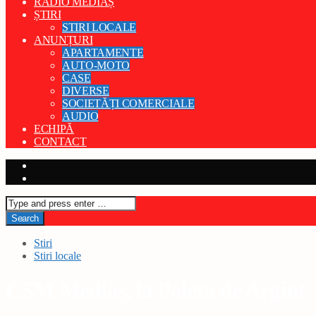
RADIO MEDIAȘ
ȘTIRI
STIRI LOCALE
ANUNȚURI
APARTAMENTE
AUTO-MOTO
CASE
DIVERSE
SOCIETĂȚI COMERCIALE
AUDIO
ECHIPĂ
CONTACT
Stiri
Stiri locale
CSM Mediaș, la Paleta de Argint