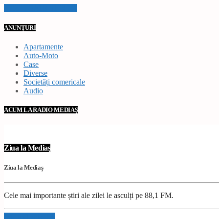
VEZI TOATE STIRILE
ANUNȚURI
Apartamente
Auto-Moto
Case
Diverse
Societăți comericale
Audio
ACUM LA RADIO MEDIAȘ
Ziua la Mediaș
Ziua la Mediaș
Cele mai importante știri ale zilei le asculți pe 88,1 FM.
Info and episodes