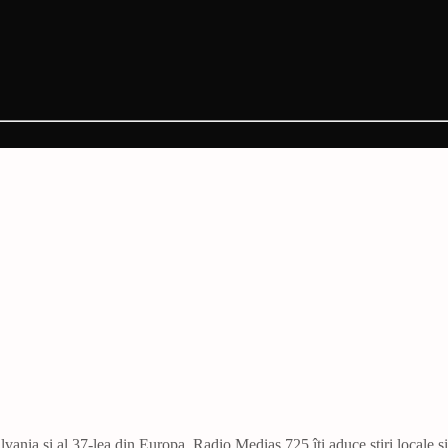
vania și al 37-lea din Europa. Radio Mediaș 725 îți aduce știri locale ș