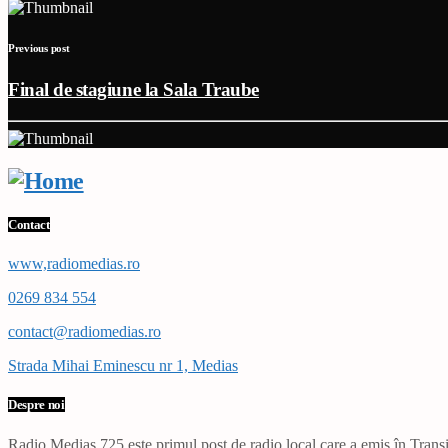
Previous post
Final de stagiune la Sala Traube
Contact
www,radiomedias.ro
0269 834 554
contact@radiomedias.ro
Strada Mihai Eminescu nr 1, Medias
Despre noi
Radio Mediaș 725 este primul post de radio local care a emis în Transil