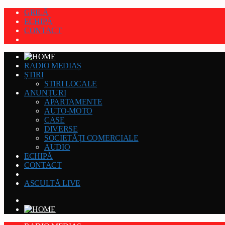
GRILĂ
ECHIPĂ
CONTACT
RADIO MEDIAȘ
ȘTIRI
STIRI LOCALE
ANUNȚURI
APARTAMENTE
AUTO-MOTO
CASE
DIVERSE
SOCIETĂȚI COMERCIALE
AUDIO
ECHIPĂ
CONTACT
ASCULTĂ LIVE